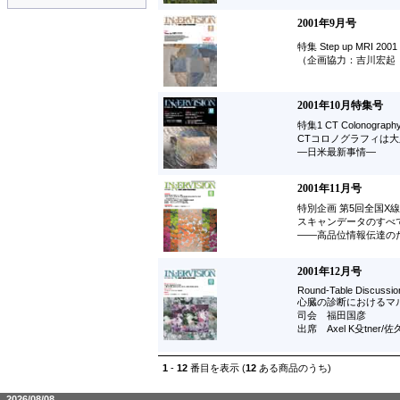
2001年9月号
特集 Step up MRI 2001
（企画協力：吉川宏起
2001年10月特集号
特集1 CT Colonography
CTコロノグラフィは
―日米最新事情―
2001年11月号
特別企画 第5回全国X
スキャンデータのすべ
――高品位情報伝達の
2001年12月号
Round-Table Discussi
心臓の診断におけるマ
司会 福田国彦
出席 Axel K殳tner
1
-
12
番目を表示 (
12
ある商品のうち)
2026/08/08