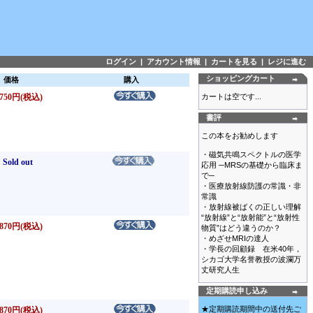
ログイン
|
アカウント情報
|
カートを見る
|
レジに進む
ショッピングカート
価格
購入
750円(税込)
カートは空です...
書評
この本をお勧めします
・磁気共鳴スペクトルの医学
Sold out
応用 ─MRSの基礎から臨床ま
で─
・医療放射線防護の常識・非
常識
・放射線被ばくの正しい理解
“放射線”と“放射能”と“放射性
870円(税込)
物質”はどう違うのか？
・めざせMRIの達人
・学長の回顧録 在米40年，
シカゴ大学名誉教授の波瀾万
丈研究人生
定期購読申し込み
★定期購読期間中の送付先ご
870円(税込)