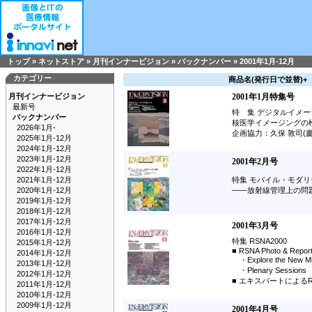
トップ
»
ネットストア
»
月刊インナービジョン
»
バックナンバー
»
2001年1月-12月
カテゴリー
商品名(発行日で並替)+
月刊インナービジョン
2001年1月特集号
最新号
特 集 デジタルイメージ
バックナンバー
核医学イメージングの
2026年1月-
企画協力：久保 敦司(
2025年1月-12月
2024年1月-12月
2023年1月-12月
2001年2月号
2022年1月-12月
2021年1月-12月
特集 モバイル・モダ
2020年1月-12月
――放射線管理上の問
2019年1月-12月
2018年1月-12月
2017年1月-12月
2001年3月号
2016年1月-12月
特集 RSNA2000
2015年1月-12月
■ RSNA Photo & Repor
2014年1月-12月
・Explore the New 
2013年1月-12月
・Plenary Sessions K
2012年1月-12月
■ エキスパートによる
2011年1月-12月
2010年1月-12月
2009年1月-12月
2001年4月号