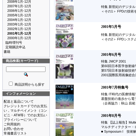
2008年1月-12月
2007年1月-12月
特集 新世紀のデジタル
2006年1月-12月
＜その1＞ FPDの技術
2005年1月-12月
2004年1月-12月
2003年1月-12月
2001年5月号
2002年1月-12月
2001年1月-12月
特集 新世紀のデジタル
2000年1月-12月
＜その2＞ FPDシス
臨時増刊号
定期購読申込
書籍
2001年6月号
商品検索(キーワード)
特集 JMCP 2001
第60回日本医学放射線
第57回日本放射線技
2001国際医用画像総合展
商品説明からも探す
2001年7月特集号
インフォメーション
特集 IT時代の医療情報
基盤技術の進歩から電
配送と返品について
（企画協力：秋山 昌
クレジットカードでのお支払
い，マルチペイメント（コン
ビニ・ATM等）でのお支払い
2001年8月号
プライバシーについて
特集 【誌上報告】Multidete
ご利用規約
マルチディテクター・
お問い合わせ
■ Symposium I 技術
常備書店リスト