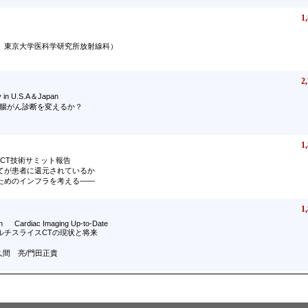
1,
 東京大学医科学研究所放射線科）
2,
 in U.S.A＆Japan
大腸がん診断を変えるか？
1,
線CT技術サミット報告
てが患者に還元されているか
ためのインフラを考える――
1,
on Cardiac Imaging Up-to-Date
ルチスライスCTの現状と将来
/佐久間 亮/門田正貴