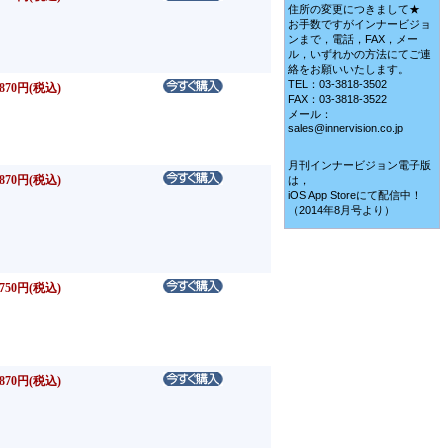
住所の変更につきまして★
お手数ですがインナービジョ
ンまで，電話，FAX，メー
ル，いずれかの方法にてご連
絡をお願いいたします。
TEL：03-3818-3502
870円(税込)
FAX：03-3818-3522
メール：
sales@innervision.co.jp
月刊インナービジョン電子版
870円(税込)
は，
iOS App Storeにて配信中！
（2014年8月号より）
750円(税込)
870円(税込)