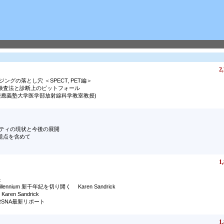
2,
ングの落とし穴 ＜SPECT, PET編＞
検査法と診断上のピットフォール
慶應義塾大学医学部放射線科学教室教授)
リティの現状と今後の展開
題点を含めて
1,
t
Millennium 新千年紀を切り開く Karen Sandrick
aren Sandrick
RSNA最新リポート
1,