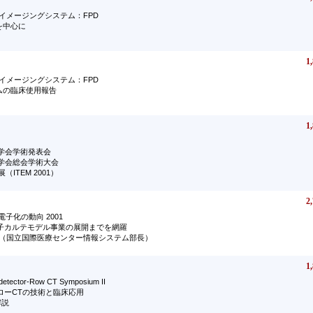
イメージングシステム：FPD
を中心に
1,
イメージングシステム：FPD
テムの臨床使用報告
1,
学会学術発表会
術学会総会学術大会
（ITEM 2001）
2,
電子化の動向 2001
子カルテモデル事業の展開までを網羅
範（国立国際医療センター情報システム部長）
1,
ctor-Row CT Symposium II
ローCTの技術と臨床応用
解説