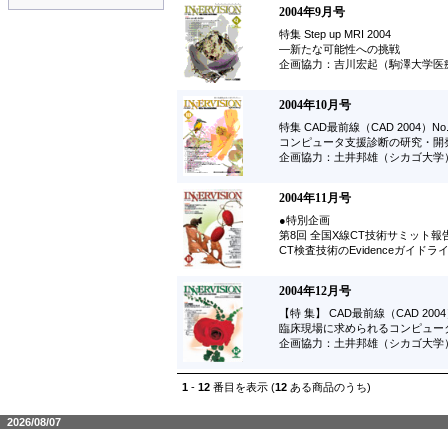
2004年9月号
特集 Step up MRI 2004
―新たな可能性への挑戦
企画協力：吉川宏起（駒澤大学医
2004年10月号
特集 CAD最前線（CAD 2004）No.
コンピュータ支援診断の研究・開
企画協力：土井邦雄（シカゴ大学
2004年11月号
●特別企画
第8回 全国X線CT技術サミット報
CT検査技術のEvidenceガイドラ
2004年12月号
【特 集】 CAD最前線（CAD 2004
臨床現場に求められるコンピュー
企画協力：土井邦雄（シカゴ大学
1
-
12
番目を表示 (
12
ある商品のうち)
2026/08/07