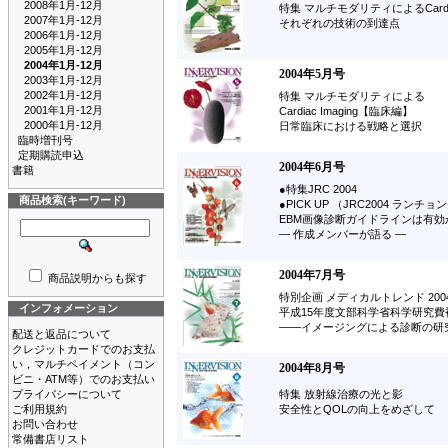
2008年1月-12月
特集 マルチモダリティによるCardia
2007年1月-12月
それぞれの技術の到達点
2006年1月-12月
2005年1月-12月
2004年1月-12月
2004年5月号
2003年1月-12月
2002年1月-12月
特集 マルチモダリティによる
2001年1月-12月
Cardiac Imaging【臨床編】
2000年1月-12月
日常臨床における戦略と選択
臨時増刊号
定期購読申込
2004年6月号
書籍
●特集JRC 2004
商品検索(キーワード)
●PICK UP （JRC2004 ランチ
EBM画像診断ガイドラインは有効
― 作成メンバーが語る ―
2004年7月号
商品説明からも探す
特別企画 メディカルトレンド 200
インフォメーション
平成15年度文部科学省科学研究
――イメージングによる診断の研
配送と返品について
クレジットカードでのお支払
い，マルチペイメント（コン
2004年8月号
ビニ・ATM等）でのお支払い
プライバシーについて
特集 放射線治療の光と影
ご利用規約
安全性とQOLの向上をめざして
お問い合わせ
常備書店リスト