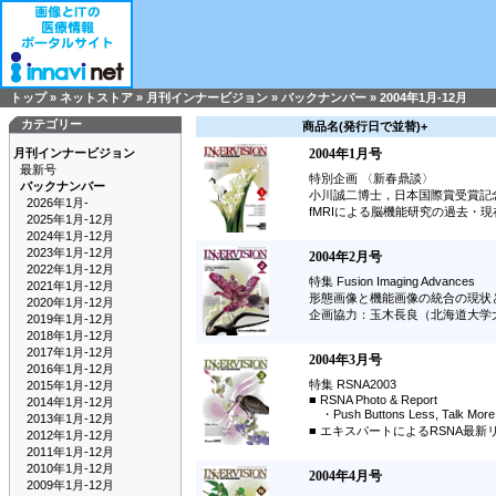
トップ
»
ネットストア
»
月刊インナービジョン
»
バックナンバー
»
2004年1月-12月
カテゴリー
商品名(発行日で並替)+
月刊インナービジョン
2004年1月号
最新号
特別企画 〈新春鼎談〉
バックナンバー
小川誠二博士，日本国際賞受賞記
2026年1月-
fMRIによる脳機能研究の過去・
2025年1月-12月
2024年1月-12月
2023年1月-12月
2004年2月号
2022年1月-12月
特集 Fusion Imaging Advances
2021年1月-12月
形態画像と機能画像の統合の現状
2020年1月-12月
企画協力：玉木長良（北海道大学
2019年1月-12月
2018年1月-12月
2017年1月-12月
2004年3月号
2016年1月-12月
特集 RSNA2003
2015年1月-12月
■ RSNA Photo & Report
2014年1月-12月
・Push Buttons Less, Talk
2013年1月-12月
■ エキスパートによるRSNA最新
2012年1月-12月
2011年1月-12月
2010年1月-12月
2004年4月号
2009年1月-12月