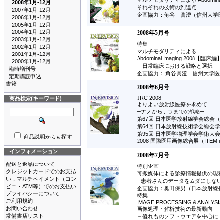
マルチモダリティによる Abdominal 
2008年1月-12月
それぞれの技術の到達点
2007年1月-12月
企画協力：角谷 眞澄（信州大学
2006年1月-12月
2005年1月-12月
2004年1月-12月
2008年5月号
2003年1月-12月
特集
2002年1月-12月
マルチモダリティによる
2001年1月-12月
Abdominal Imaging 2008【臨床編
2000年1月-12月
─ 日常臨床における戦略と選択─
臨時増刊号
企画協力： 角谷眞澄 信州大学
定期購読申込
書籍
2008年6月号
JRC 2008
商品検索(キーワード)
よりよい放射線医療を求めて
─ナノからテラまでの戦略─
第67回 日本医学放射線学会総会（
第64回 日本放射線技術学会総会学
第95回 日本医学物理学会学術大会
商品説明からも探す
2008 国際医用画像総合展（ITEM in
インフォメーション
2008年7月号
配送と返品について
特別企画
クレジットカードでのお支払
可搬媒体による診療情報提供の現
い，マルチペイメント（コン
─患者さんのデータをムダにしな
ビニ・ATM等）でのお支払い
企画協力：奥田保男（日本放射線
プライバシーについて
特集
ご利用規約
IMAGE PROCESSING & ANALYSI
お問い合わせ
画像処理・解析技術の最新動向
常備書店リスト
－優れものソフトウエアを中心に