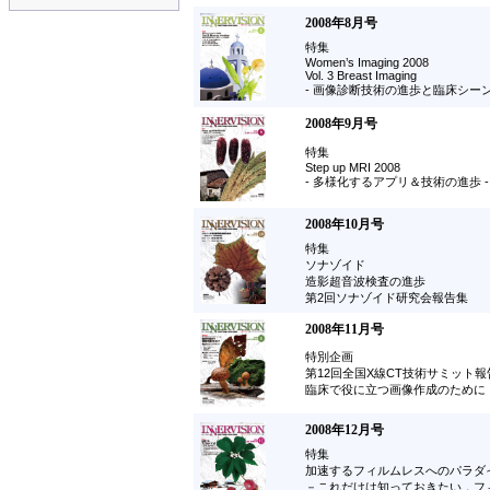
2008年8月号
特集
Women’s Imaging 2008
Vol. 3 Breast Imaging
- 画像診断技術の進歩と臨床シー
2008年9月号
特集
Step up MRI 2008
- 多様化するアプリ＆技術の進歩 -
2008年10月号
特集
ソナゾイド
造影超音波検査の進歩
第2回ソナゾイド研究会報告集
2008年11月号
特別企画
第12回全国X線CT技術サミット報
臨床で役に立つ画像作成のために
2008年12月号
特集
加速するフィルムレスへのパラダ
－これだけは知っておきたい，フィ