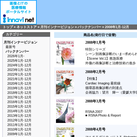
トップ
»
ネットストア
»
月刊インナービジョン
»
バックナンバー
»
2008年1月-12月
カテゴリー
商品名(発行日で並替)
月刊インナービジョン
2008年1月号
最新号
特別シリーズ
バックナンバー
シーン別画像診断のいま─求めら
2026年1月-
【Scene Vol.1】救急医療
2025年1月-12月
外傷の画像診断と治療技術の進歩
2024年1月-12月
2023年1月-12月
2008年2月号
2022年1月-12月
【特集】
2021年1月-12月
Cardiac Imaging 最前線
2020年1月-12月
循環器画像診断の到達点
2019年1月-12月
企画協力：望月 輝一（愛媛大学
2018年1月-12月
2017年1月-12月
2008年3月号
2016年1月-12月
2015年1月-12月
2014年1月-12月
RSNA 2007
■ RSNA Photo & Report
2013年1月-12月
2012年1月-12月
2011年1月-12月
2008年4月号
2010年1月-12月
2009年1月-12月