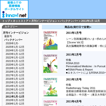
トップ
»
ネットストア
»
月刊インナービジョン
»
バックナンバー
»
2011年1月-12月
カテゴリー
商品名(発行日で並替)+
月刊インナービジョン
2011年1月号
最新号
シーン別画像診断のいま─求めら
バックナンバー
【Scene Vol.3】
2026年1月-
高次脳機能障害の画像診断：特に
2025年1月-12月
2024年1月-12月
2023年1月-12月
2011年2月号
2022年1月-12月
特集
2021年1月-12月
RSNA 2010
2020年1月-12月
Personalized Medicine：In Pursuit 
2019年1月-12月
■RSNA Photo & Report
2018年1月-12月
■エキスパートによるRSNA 201
2017年1月-12月
2016年1月-12月
2011年3月号
2015年1月-12月
特集
2014年1月-12月
Radiotherapy Today 2011
2013年1月-12月
放射線治療最前線 高精度放射線
2012年1月-12月
企画協力：中川恵一（東京大学医
2011年1月-12月
2010年1月-12月
2011年4月号
2009年1月-12月