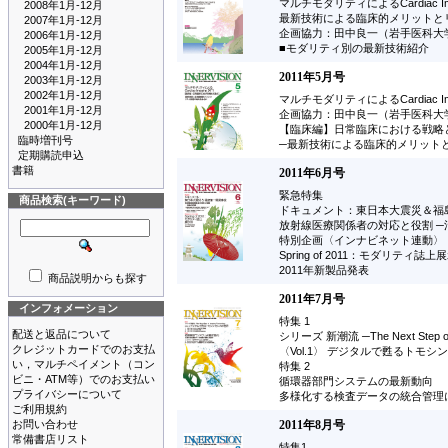
マルチモダリティによるCardiac Imag
2008年1月-12月
最新技術による臨床的メリットと
2007年1月-12月
企画協力：田中良一（岩手医科大
2006年1月-12月
■モダリティ別の最新技術紹介
2005年1月-12月
2004年1月-12月
2011年5月号
2003年1月-12月
2002年1月-12月
マルチモダリティによるCardiac Imag
2001年1月-12月
企画協力：田中良一（岩手医科
2000年1月-12月
【臨床編】日常臨床における戦略
臨時増刊号
─最新技術による臨床的メリット
定期購読申込
書籍
2011年6月号
緊急特集
商品検索(キーワード)
ドキュメント：東日本大震災＆福
放射線医療関係者の対応と役割 ─
特別企画〈インナビネット連動〉
Spring of 2011：モダリティ誌上
2011年新製品発表
商品説明からも探す
2011年7月号
インフォメーション
特集 1
配送と返品について
シリーズ 新潮流 ─The Next Step of 
クレジットカードでのお支払
〈Vol.1〉 デジタルで甦るトモ
い，マルチペイメント（コン
特集 2
ビニ・ATM等）でのお支払い
循環器部門システムの最新動向
プライバシーについて
多様化する検査データの統合管理
ご利用規約
お問い合わせ
2011年8月号
常備書店リスト
特集1