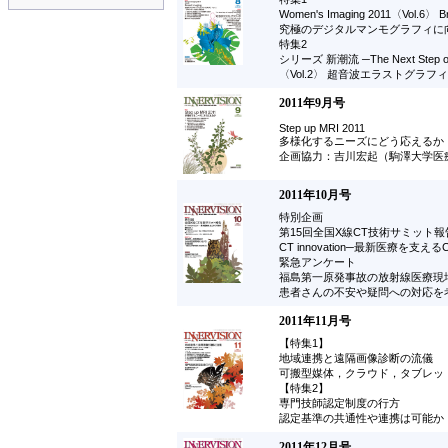
Women's Imaging 2011〈Vol.6〉 Br
究極のデジタルマンモグラフィに向け
特集2
シリーズ 新潮流 ─The Next Step of 
〈Vol.2〉 超音波エラストグ
2011年9月号
Step up MRI 2011
多様化するニーズにどう応えるか
企画協力：吉川宏起（駒澤大学医
2011年10月号
特別企画
第15回全国X線CT技術サミット報
CT innovation─最新医療を支え
緊急アンケート
福島第一原発事故の放射線医療現
患者さんの不安や疑問への対応を
2011年11月号
【特集1】
地域連携と遠隔画像診断の流儀
可搬型媒体，クラウド，タブレッ
【特集2】
専門技師認定制度の行方
認定基準の共通性や連携は可能か
2011年12月号