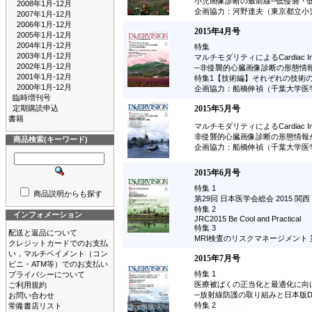
小児画像診断の最前線─低侵襲・
2008年1月-12月
企画協力：河野達夫（東京都立小
2007年1月-12月
2006年1月-12月
2015年4月号
2005年1月-12月
2004年1月-12月
特集
2003年1月-12月
マルチモダリティによるCardiac Imag
2002年1月-12月
─非侵襲的心臓画像診断の形態情
2001年1月-12月
特集1【技術編】それぞれの技術
2000年1月-12月
企画協力：船橋伸禎（千葉大学医
臨時増刊号
定期購読申込
2015年5月号
書籍
マルチモダリティによるCardiac Im
非侵襲的心臓画像診断の形態情報
商品検索(キーワード)
企画協力：船橋伸禎（千葉大学医
2015年6月号
特集 1
商品説明からも探す
第29回 日本医学会総会 2015 
特集 2
インフォメーション
JRC2015 Be Cool and Practical
特集 3
配送と返品について
MRI検査のリスクマネージメント
クレジットカードでのお支払
い，マルチペイメント（コン
2015年7月号
ビニ・ATM等）でのお支払い
特集 1
プライバシーについて
医療被ばくの正当化と最適化に向
ご利用規約
─放射線防護の取り組みと日本版D
お問い合わせ
特集 2
常備書店リスト