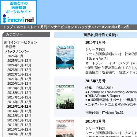
トップ
»
ネットストア
»
月刊インナービジョン
»
バックナンバー
»
2015年1月-12月
カテゴリー
商品名(発行日で並替)+
月刊インナービジョン
2015年1月号
最新号
シリーズ特集
バックナンバー
シーン別画像診断のいま─社会的
2026年1月-
【Scene Vol.7】
2025年1月-12月
オートプシー・イメージング（Ai
2024年1月-12月
─黎明期から普及期に向けてさら
2023年1月-12月
企画協力：塩谷清司（筑波メディ
2022年1月-12月
2021年1月-12月
2015年2月号
2020年1月-12月
特集 RSNA 2014
2019年1月-12月
A Century of Transforming Medicin
2018年1月-12月
■RSNA Photo & Report
2017年1月-12月
< ■100周年記念リポート 中田典生
2016年1月-12月
■エキスパートによるRSNA 201
2015年1月-12月
2014年1月-12月
別冊付録「ITvision No.31」
2013年1月-12月
2012年1月-12月
2015年3月号
2011年1月-12月
シリーズ特集
2010年1月-12月
シーン別画像診断のいま─求められる画
2009年1月-12月