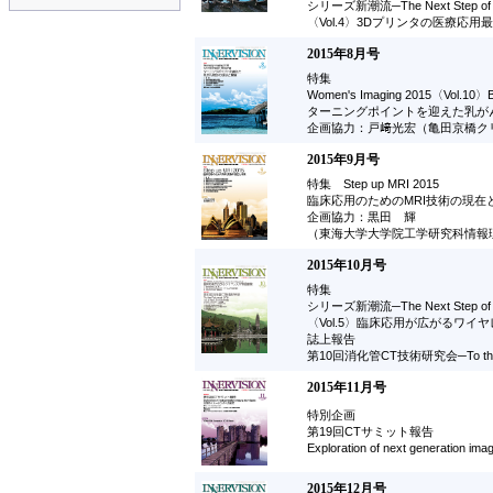
シリーズ新潮流─The Next Step of Im
〈Vol.4〉3Dプリンタの医療応
2015年8月号
特集
Women's Imaging 2015〈Vol.10〉B
ターニングポイントを迎えた乳が
企画協力：戸﨑光宏（亀田京橋ク
2015年9月号
特集 Step up MRI 2015
臨床応用のためのMRI技術の現在
企画協力：黒田 輝
（東海大学大学院工学研究科情報
2015年10月号
特集
シリーズ新潮流─The Next Step of Im
〈Vol.5〉臨床応用が広がるワイヤ
誌上報告
第10回消化管CT技術研究会─To the F
2015年11月号
特別企画
第19回CTサミット報告
Exploration of next generat
2015年12月号