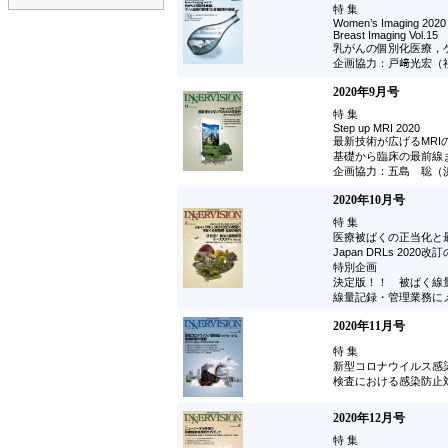
特 集
Women’s Imaging 2020
Breast Imaging Vol.15
乳がんの個別化医療，
企画協力：戸﨑光宏（
2020年9月号
特 集
Step up MRI 2020
最新技術が広げるMRI
基礎から臨床の最前線
企画協力：五島 聡（
2020年10月号
特 集
医療被ばくの正当化と最
Japan DRLs 20
特別企画
決定版！！ 被ばく線量
線量記録・管理業務に
2020年11月号
特 集
新型コロナウイルス感染
検査における感染防止
2020年12月号
特 集