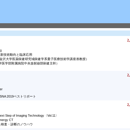
2,
20
aphyの最新技術動向と臨床応用
（金沢大学医薬保健研究域保健学系量子医療技術学講座准教授）
学医学部附属病院中央放射線部保健主幹）
2,
er
NA 2019ベストリポート
2,
tep of Imaging Technology〈Vol.11〉
ergy CT
た検査・診断のノウハウ