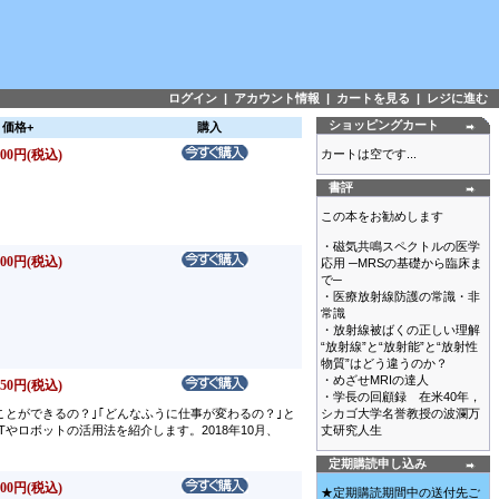
ログイン
|
アカウント情報
|
カートを見る
|
レジに進む
ショッピングカート
価格+
購入
00円(税込)
カートは空です...
書評
この本をお勧めします
・磁気共鳴スペクトルの医学
00円(税込)
応用 ─MRSの基礎から臨床ま
で─
・医療放射線防護の常識・非
常識
・放射線被ばくの正しい理解
“放射線”と“放射能”と“放射性
物質”はどう違うのか？
・めざせMRIの達人
50円(税込)
・学長の回顧録 在米40年，
ことができるの？｣｢どんなふうに仕事が変わるの？｣と
シカゴ大学名誉教授の波瀾万
ロボットの活用法を紹介します。2018年10月、
丈研究人生
定期購読申し込み
00円(税込)
★定期購読期間中の送付先ご