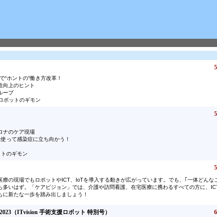
5
ットで“ホントの”働き方改革！
性向上のヒント
ループ
&ロボットのギモン
5
ロナのケア現場
に使って感染症に立ち向かう！
ットのギモン
5
療の現場でもロボットやICT、IoTを導入する動きが広がっています。でも、｢一体どんな
多いはず。「ケアビジョン」では、介護や訪問看護、在宅医療に携わるすべての方に、ICTや
もに新たな一歩を踏み出しましょう！
vision 2023（ITvision 手術支援ロボット 特別号）
6