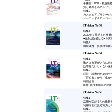
手術室・ICU・救急医
質と効率を高めるソリ
特集2
カスタムアプリケーシ
ノーコード＆ローコー
ITvision No.53
特集1
2030年を見据えた放射
■放射線診療のDXを
特集2
地域連携・多職種連携
ITvision No.54
特集1
働き方改革がさらに前
効率化だけじゃない医
特集2
経営・診療のためのデ
「貯める」から「生か
特別企画
医療DX推進施策の現
ITvision No.55
特集1
活用が広がるAIの最新
利用場面に見る実力と
特集2