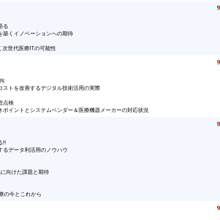
9
語る
を築くイノベーションへの期待
く次世代医療ITの可能性
9
向
コストを改善するデジタル技術活用の実際
総点検
きポイントとシステムベンダー＆医療機器メーカーの対応状況
9
!!
するデータ利活用のノウハウ
の実現に向けた課題と期待
医療の今とこれから
9