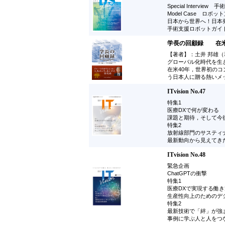
Special Interv
Model Case ロボ
日本から世界へ！日本
手術支援ロボットガイ
学長の回顧録 在米
【著者】：土井 邦雄（
グローバル化時代を生
在米40年，世界初のコ
う日本人に贈る熱いメ
ITvision No.47
特集1
医療DXで何が変わる
課題と期待，そして今
特集2
放射線部門のサスティ
最新動向から見えてき
ITvision No.48
緊急企画
ChatGPTの衝撃
特集1
医療DXで実現する働
生産性向上のためのデ
特集2
最新技術で「絆」が強
事例に学ぶ人と人をつ