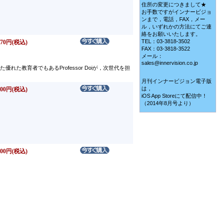
住所の変更につきまして★
お手数ですがインナービジョ
ンまで，電話，FAX，メー
ル，いずれかの方法にてご連
絡をお願いいたします。
TEL：03-3818-3502
70円(税込)
FAX：03-3818-3522
メール：
sales@innervision.co.jp
教育者でもあるProfessor Doiが，次世代を担
月刊インナービジョン電子版
は，
00円(税込)
iOS App Storeにて配信中！
（2014年8月号より）
00円(税込)