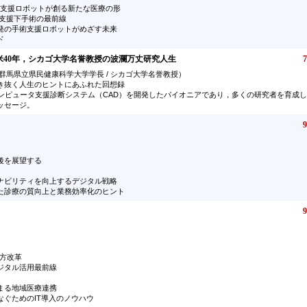
iew 手術支援ロボットが創る新たな医療の形
ット支援下手術の最前線
発の手術支援ロボットがめざす未来
ド
40年，シカゴ大学名誉教授の波瀾万丈研究人生
7
群馬県立県民健康科学大学学長 / シカゴ大学名誉教授）
き抜く人生のヒントにあふれた回想録
ンピュータ支援診断システム（CAD）を開発したパイオニアであり，多くの研究者を育成した優れた
ッセージ。
9
後を展望する
ナビリティを向上するデジタル戦略
た診療の質向上と業務効率化のヒント
9
き方改革
ジタル活用最前線
まる地域医療連携
なぐためのIT導入のノウハウ