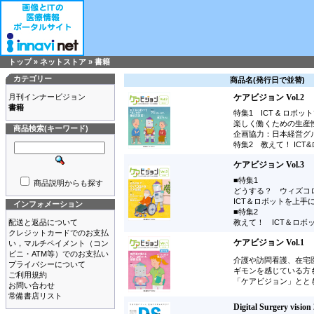
トップ
»
ネットストア
»
書籍
カテゴリー
商品名(発行日で並替)
月刊インナービジョン
ケアビジョン Vol.2
書籍
特集1 ICT & ロボ
楽しく働くための生産
商品検索(キーワード)
企画協力：日本経営グ
特集2 教えて！ ICT
ケアビジョン Vol.3
■特集1
商品説明からも探す
どうする？ ウィズコ
ICT＆ロボットを上手
インフォメーション
■特集2
配送と返品について
教えて！ ICT＆ロボ
クレジットカードでのお支払
ケアビジョン Vol.1
い，マルチペイメント（コン
ビニ・ATM等）でのお支払い
介護や訪問看護、在宅医
プライバシーについて
ギモンを感じている方も
ご利用規約
「ケアビジョン」とと
お問い合わせ
常備書店リスト
Digital Surgery 