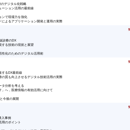
療のデジタル化戦略
ューション活用の最前線
ョンで現場力を強化
ドによるアプリケーション開発と運用の実際
9
線診療のDX
実現する技術の現状と展望
活性化のためのデジタル活用術
9
進するDX最前線
療の質も向上させるデジタル技術活用の実際
ータ分析を考える
す」へ，医療情報の有効活用に向けて
状と今後の展開
9
導入事例
活用のポイント