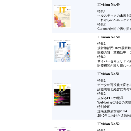
ITvision No.49
特集1
ヘルステックの未来を
これからのヘルスケア
特集2
Canonの技術で切り拓
ITvision No.50
特集1
放射線部門DXの最新動
医療の質，業務効率，
特集2
サイバーセキュリティ
医療機関が取り組むべ
ITvision No.51
特集1
データの可視化で変わる
診療現場と経営に寄与
特集2
広がるPHRの世界
Well-beingな社会
特別企画
遠隔医療最前線2024
2040年に向けた遠隔
ITvision No.52
特集1