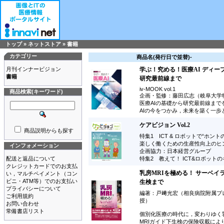
トップ
»
ネットストア
»
書籍
カテゴリー
商品名(発行日で並替)-
月刊インナービジョン
学ぶ！究める！医療AI ディ
書籍
研究最前線まで
iv-MOOK vol.1
商品検索(キーワード)
企画・監修：藤田広志（岐阜大学
医療AIの基礎から研究最前線まで
AIの今をつかみ，未来を築く一歩
ケアビジョン Vol.2
商品説明からも探す
特集1 ICT & ロボットで“ホン
楽しく働くための生産性向上のヒ
インフォメーション
企画協力：日本経営グループ
配送と返品について
特集2 教えて！ ICT&ロボット
クレジットカードでのお支払
乳房MRIを極める！ サーベイ
い，マルチペイメント（コン
ビニ・ATM等）でのお支払い
生検まで
プライバシーについて
編著：戸﨑光宏（相良病院附属ブレ
ご利用規約
授）
お問い合わせ
常備書店リスト
個別化医療の時代に，変わりゆく乳
MRIガイド下生検の保険収載により