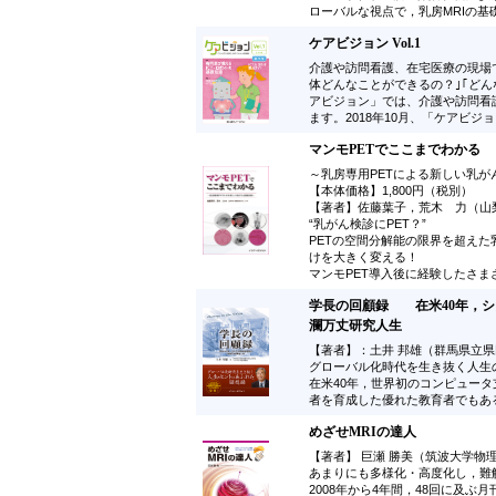
ローバルな視点で，乳房MRIの基
ケアビジョン Vol.1
介護や訪問看護、在宅医療の現場で
体どんなことができるの？｣｢ど
アビジョン」では、介護や訪問看
ます。2018年10月、「ケアビ
マンモPETでここまでわかる
～乳房専用PETによる新しい乳が
【本体価格】1,800円（税別）
【著者】佐藤葉子，荒木 力（山
“乳がん検診にPET？”
PETの空間分解能の限界を超えた
けを大きく変える！
マンモPET導入後に経験したさ
学長の回顧録 在米40年，シ
瀾万丈研究人生
【著者】：土井 邦雄（群馬県立県
グローバル化時代を生き抜く人生
在米40年，世界初のコンピュー
者を育成した優れた教育者でもあるP
めざせMRIの達人
【著者】 巨瀬 勝美（筑波大学物
あまりにも多様化・高度化し，難
2008年から4年間，48回に及