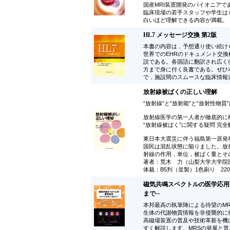
国産MRI装置開発のパイオニアで
臨床現場の若手スタッフや学生は
白いほど理解できる内容が満載。
HL7 メッセージ交換 第2版
本書の内容は，予想通り使い続け
世界でのEHRのドキュメント交換
説である。各国語に翻訳され広く
方まで身に付く良書である。ぜひ
で，施設間のスムースな臨床情報
放射線被ばくの正しい理解
“放射線”と“放射能”と“放射性物
放射線医学の第一人者が徹底的に
“放射線被ばく”に関する疑問 完全
東日本大震災に伴う福島第一原発
国民は混乱状態に陥りました。放
射線の作用，単位，被ばく量とそ
著者：荒木 力（山梨大学大学院
体裁：B5判（並製）1色刷り 22
磁気共鳴スペクトルの医学応用 
まで─
本邦最高の執筆陣による待望のM
生体の代謝物質情報を非侵襲的に得ること
高磁場装置の普及や技術革新を機
すく解説します。MRSの発展と