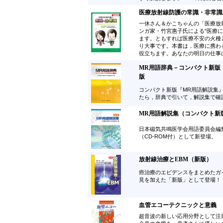
医療放射線防護の常識・非常識
一休さん＆かこちゃんの「医療放
ンガ家・竹宮惠子氏による“医療
ます。ともすれば医療不安の火種
り大事です。本書は，医療に携わ
役立ちます。あなたの明日の仕事
MR用語辞典－コンパクト新版
版
コンパクト新版『MR用語解説集』（
たら，辞典で引いて，解説集で確
MR用語解説集（コンパクト新版
日本磁気共鳴医学会用語委員会編
（CD-ROM付）として新登場。
放射線治療とEBM（新版）
癌治療のエビデンスをまとめたガ
見を加えた「新版」として登場！
血管エコーテクニックと意義
超音波の新しい応用分野として注目