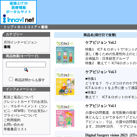
トップ
»
ネットストア
»
書籍
カテゴリー
商品名(発行日で並替)
月刊インナービジョン
ケアビジョン Vol.2
書籍
特集1 ICT & ロボットで“ホン
楽しく働くための生産性向上のヒ
商品検索(キーワード)
企画協力：日本経営グループ
特集2 教えて！ ICT&ロボット
ケアビジョン Vol.3
■特集1
商品説明からも探す
どうする？ ウィズコロナのケア
ICT＆ロボットを上手に使って感
インフォメーション
■特集2
配送と返品について
教えて！ ICT＆ロボットのギモ
クレジットカードでのお支払
ケアビジョン Vol.1
い，マルチペイメント（コン
ビニ・ATM等）でのお支払い
介護や訪問看護、在宅医療の現場で
プライバシーについて
体どんなことができるの？｣｢ど
ご利用規約
アビジョン」では、介護や訪問看
お問い合わせ
ます。2018年10月、「ケアビ
常備書店リスト
Digital Surgery vision 202