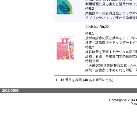
利用場面に見る実力と活用のポイ
特集2
業務効率・患者満足度がアップす
アプリやデバイスで変わる診療現
ITvision No.56
特集1
放射線診療の質と効率をアップす
検査・診断環境をアップデートす
特集2
経営改善を実現するデジタル活用
診療，看護，事務部門での最新技
特別企画
「医療DX推進体制整備加算」か
病院・診療所に求められる対応・
1
-
15
番目を表示 (
38
ある商品のうち)
2026/08/08
Copyright © 2014 
Pow