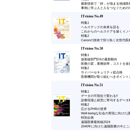
最新技術で「絆」が強まる地域医
事例に学ぶ人と人をつなぐためのI
ITvision No.49
特集1
ヘルステックの未来を語る
これからのヘルスケアを築くイノ
特集2
Canonの技術で切り拓く次世代医
ITvision No.50
特集1
放射線部門DXの最新動向
医療の質，業務効率，コストを改
特集2
サイバーセキュリティ総点検
医療機関が取り組むべきポイント
ITvision No.51
特集1
データの可視化で変わる!!
診療現場と経営に寄与するデータ
特集2
広がるPHRの世界
Well-beingな社会の実現に向け
特別企画
遠隔医療最前線2024
2040年に向けた遠隔医療の今と