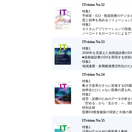
ITvision No.52
特集1
手術室・ICU・救急医療のデジタ
質と効率を高めるソリューション
特集2
カスタムアプリケーションで現場
ノーコード＆ローコードによるア
ITvision No.53
特集1
2030年を見据えた放射線診療のD
■放射線診療のDXを実現する技術
特集2
地域連携・多職種連携活性化のた
ITvision No.54
特集1
働き方改革がさらに前進するDX
効率化だけじゃない医療の質も向
特集2
経営・診療のためのデータ分析を
「貯める」から「生かす」へ，医
特別企画
医療DX推進施策の現状と今後の
ITvision No.55
特集1
活用が広がるAIの最新導入事例