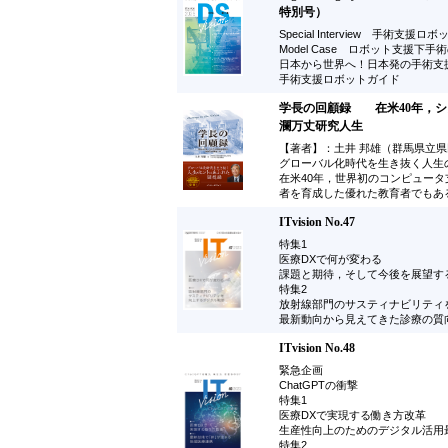
特別号）
Special Interview 手術
Model Case ロボット支援下手
日本から世界へ！日本発の手術支
手術支援ロボットガイド
学長の回顧録 在米40年，シ
瀾万丈研究人生
【著者】：土井 邦雄（群馬県立県
グローバル化時代を生き抜く人生
在米40年，世界初のコンピュー
者を育成した優れた教育者でもあるP
ITvision No.47
特集1
医療DXで何が変わる
課題と期待，そして今後を展望す
特集2
放射線部門のサスティナビリティ
最新動向から見えてきた診療の質
ITvision No.48
緊急企画
ChatGPTの衝撃
特集1
医療DXで実現する働き方改革
生産性向上のためのデジタル活用
特集2