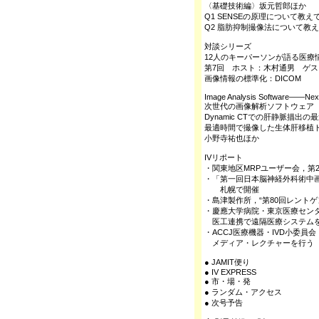
〈基礎技術編〉坂元哲郎ほか
Q1 SENSEの原理について教え
Q2 脂肪抑制撮像法について教
対談シリーズ
12人のキーパーソンが語る医療
第7回 ホスト：木村通男 ゲ
画像情報の標準化：DICOM
Image Analysis Software――Nex
次世代の画像解析ソフトウェア
Dynamic CTでの肝静脈描出の
最適時間で撮像した生体肝移植ド
小野寺祐也ほか
IVリポート
・関東地区MRPユーザー会，第
・「第一回日本脳神経外科術中画像
札幌で開催
・島津製作所，“第80回レントゲ
・慶應大学病院・東京医療セン
医工連携で遠隔医療システム
・ACCJ医療機器・IVD小委員
メディア・レクチャーを行う
● JAMIT便り
● IV EXPRESS
● 市・場・発
● ランダム・アクセス
● 次号予告