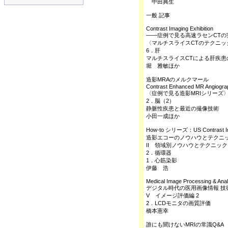
中田典生
一般 記事
Contrast Imaging Exhibition
――症例で見る高速ラセンCTの
〈マルチスライスCTのテクニッ
6．肝
マルチスライスCTによる肝疾患
堀 雅敏ほか
造影MRAのメルクマール
Contrast Enhanced MR Angiogra
〈症例で見る造影MRIシリーズ
2．脳（2）
静脈性疾患と最近の撮像技術
小田一成ほか
How-to シリーズ：US Contrast I
造影エコーのノウハウとテクニ
II 領域別ノウハウとテクニック
2．循環器
1．心筋染影
伊藤 浩
Medical Image Processing & Ana
デジタル時代の医用画像情報 技
V イメージ評価編 2
2．LCDモニタの画質評価
橋本憲幸
誰にも聞けないMRIの常識Q&A