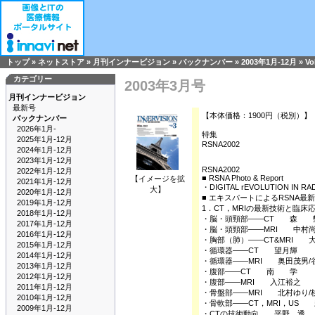
トップ
»
ネットストア
»
月刊インナービジョン
»
バックナンバー
»
2003年1月-12月
»
Vo
カテゴリー
2003年3月号
月刊インナービジョン
最新号
【本体価格：1900円（税別）】
バックナンバー
2026年1月-
特集
2025年1月-12月
RSNA2002
2024年1月-12月
2023年1月-12月
RSNA2002
2022年1月-12月
■ RSNA Photo & Report
【イメージを拡
2021年1月-12月
・DIGITAL rEVOLUTION IN
大】
2020年1月-12月
■ エキスパートによるRSNA最
2019年1月-12月
1．CT，MRIの最新技術と臨床
2018年1月-12月
・脳・頭頸部――CT 森 
2017年1月-12月
・脳・頭頸部――MRI 中村
2016年1月-12月
・胸部（肺）――CT&MRI 
2015年1月-12月
・循環器――CT 望月輝
2014年1月-12月
・循環器――MRI 奥田茂男/
2013年1月-12月
・腹部――CT 南 学
2012年1月-12月
・腹部――MRI 入江裕之
2011年1月-12月
・骨盤部――MRI 北村ゆり/
2010年1月-12月
・骨軟部――CT，MRI，US
2009年1月-12月
・CTの技術動向 平野 透