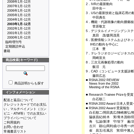
2008年1月-12月
2．IVRの最新動向
2007年1月-12月
田中良一
2006年1月-12月
3．USの最新技術と臨床応用
2005年1月-12月
中田典生
2004年1月-12月
4．機能・代謝画像の動向腫瘍
2003年1月-12月
菅原敬文
2002年1月-12月
5．デジタルイメージングシス
2001年1月-12月
真田 茂/森岡茂晃
2000年1月-12月
6．医療情報システムおよびネ
臨時増刊号
IHEの動向を中心に
定期購読申込
江本 豊
書籍
7．テレラジオロジービジネス
岡崎宣夫
商品検索(キーワード)
8．三次元画像処理の動向
飯沼 元
9．CAD（コンピュータ支援
藤田広志
■ RSNA 2002 REVIEW
商品説明からも探す
News from the 2002
Meeting of the RSNA
インフォメーション
■ Research Trainee Prizeを
白石順二
配送と返品について
■ RSNA 2002 Award 日本人受
クレジットカードでのお支払
■ RSNA 2002 Award 受賞報告
い，マルチペイメント（コン
白石順二/岡田真広/陣崎雅弘/
ビニ・ATM等）でのお支払い
脇坂昌紀/鈴木 実/青木茂樹/
プライバシーについて
角 弘諭/新津 守/笹下 薫/
ご利用規約
古川 顕/山岡利成/小寺秀一/
お問い合わせ
崔 昌五/石風呂 実/田中雅人
常備書店リスト