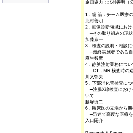
企画協力：北村善明（
1．総 論：チーム医療
北村善明
2．画像診断領域にお
─その取り組みの現状
加藤京一
3．検査の説明・相談に
─最終実施者である自
麻生智彦
4．静脈注射業務につい
─CT，MRI検査時の
川又郁夫
5．下部消化管検査につ
─注腸X線検査におけ
いて
腰塚慎二
6．臨床医の立場から期
─迅速で高度な医療を
入口陽介
Research & Servey