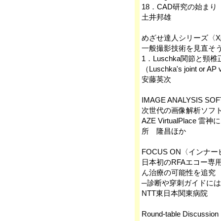
18．‌CAD研究の始まり
土井邦雄
めざせ達人シリーズ〈
一般撮影技術を見直そう！
1．‌Luschka関節と頸
（Luschka's joint or AP v
安藤英次
IMAGE ANALYSIS SOF
次世代の画像解析ソフトウ
AZE VirtualPla
所 隆昌ほか
FOCUS ON〈インナ
日本初のRFAエコー専
ん治療の可能性を追究
─診断や穿刺ガイドには，“S
NTT東日本関東病院
Round-table Discussi