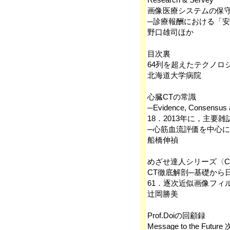
画像医療システムの保
─診療報酬における「
野口雄司ほか
目次裏
64列を超えたテクノロジーを搭載
北海道大学病院
心臓CTの常識
─Evidence, Consensus a
18．‌2013年に，主
─心筋血流評価を中心に
船橋伸禎
めざせ達人シリーズ〈C
CT徹底解剖─基礎から
61．‌逐次近似画像フィ
辻岡勝美
Prof.Doiの回顧録
Message to the 