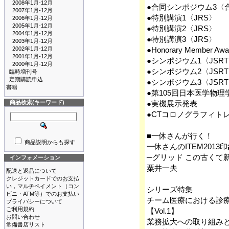
2008年1月-12月
●合同シンポジウム3〈
2007年1月-12月
●特別講演1〈JRS〉
2006年1月-12月
2005年1月-12月
●特別講演2〈JRS〉
2004年1月-12月
●特別講演3〈JRS〉
2003年1月-12月
2002年1月-12月
●Honorary Member Aw
2001年1月-12月
●シンポジウム1〈JSR
2000年1月-12月
●シンポジウム2〈JSR
臨時増刊号
定期購読申込
●シンポジウム3〈JSR
書籍
●第105回日本医学物理
商品検索(キーワード)
●実機展示発表
●CTコロノグラフィト
■一休さんが行く！
商品説明からも探す
一休さんのITEM2013
─グリッド この古くて
インフォメーション
粟井一夫
配送と返品について
クレジットカードでのお支払
い，マルチペイメント（コン
シリーズ特集
ビニ・ATM等）でのお支払い
チーム医療における診
プライバシーについて
ご利用規約
【Vol.1】
お問い合わせ
業務拡大への取り組み
常備書店リスト