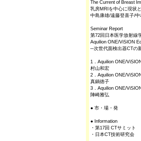
The Current of Breast I
乳房MRIを中心に現状
中島康雄/遠藤登喜子/中
Seminar Report
第72回日本医学放射線
Aquilion ONE/ViSIO
─次世代面検出器CTの
1．‌Aquilion ONE/V
村山和宏
2．Aquilion ONE/ViSI
真鍋徳子
3．‌Aquilion ONE/V
陣崎雅弘
● 市・場・発
● Information
・第17回 CTサミット
・日本CT技術研究会