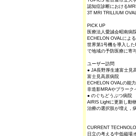
認知症診断におけるMR
3T MRI TRILLI
PICK UP
医療法人愛誠会昭南病
ECHELON OVAL
世界第1号機を導入した
で地域の予防医療に寄
ユーザー訪問
● JA長野厚生連富士
富士見高原病院
ECHELON OVAL
非造影MRAやプラーク
● のぐちどうぶつ病院
AIRIS Lightに更
治療の選択肢が増え，
CURRENT TECHNOL
日立の考える中低磁場オ