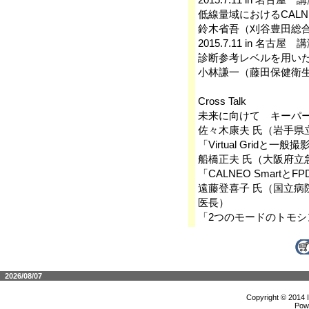
低線量域におけるCALNE
鈴木省吾（刈谷豊田総
2015.7.11 in 名古
診断参考レベルを用いたC
小林謙一（藤田保健衛
Cross Talk
未来に向けて キーパー
佐々木康夫 氏（岩手県
「Virtual Gridと一
船橋正夫 氏（大阪府
「CALNEO Smartと
遠藤登喜子 氏（国立
医長）
「2つのモードのトモ
2026/08/07
Copyright © 2014 
Pow