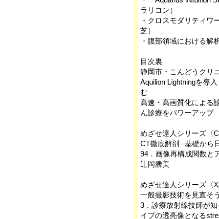
ラリコン）
・クロスモダリティワー
芝）
・腹部領域における解
目次裏
静岡市・こんどうクリ
Aquilion Light
む
高速・高画質化による
ん診療をパワーアップ
めざせ達人シリーズ〈C
CT徹底解剖─基礎から
94．画像再構成関数と
辻岡勝美
めざせ達人シリーズ〈
一般撮影技術を見直そう！ 
3．診療放射線技師が知
イプの透亮像となるstress 