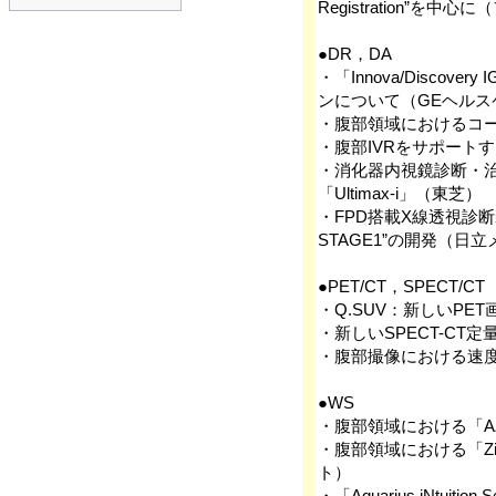
Registration”を中
●DR，DA
・「Innova/Disco
ンについて（GEヘルス
・腹部領域におけるコ
・腹部IVRをサポートする
・消化器内視鏡診断・治
「Ultimax-i」（東芝）
・FPD搭載X線透視診断装
STAGE1”の開発（日
●PET/CT，SPECT/CT
・Q.SUV：新しいPET
・新しいSPECT-CT定量
・腹部撮像における速度
●WS
・腹部領域における「AZE 
・腹部領域における「Zi
ト）
・「Aquarius iNtu