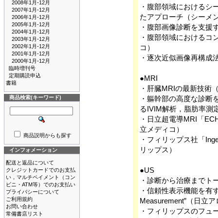
2008年1月-12月
・腹部領域におけるシー
2007年1月-12月
たアプローチ（シーメ
2006年1月-12月
2005年1月-12月
・腹部画像診断を支援
2004年1月-12月
・腹部領域におけるコン
2003年1月-12月
2002年1月-12月
コ）
2001年1月-12月
・逐次近似画像再構成法“I
2000年1月-12月
臨時増刊号
定期購読申込
●MRI
書籍
・肝臓MRIの最新技術
商品検索(キーワード)
・軀幹部の高度な診断を
るIVIM解析，脂肪率測
・日立超電導MRI「EC
立メディコ）
商品説明からも探す
・フィリップス社「In
リップス）
インフォメーション
配送と返品について
●US
クレジットカードでのお支払
い，マルチペイメント（コン
・診断から治療までトータルで
ビニ・ATM等）でのお支払い
・信頼性表示機能を有する
プライバシーについて
ご利用規約
Measurement”（日立
お問い合わせ
・フィリップスのフュージョン
常備書店リスト