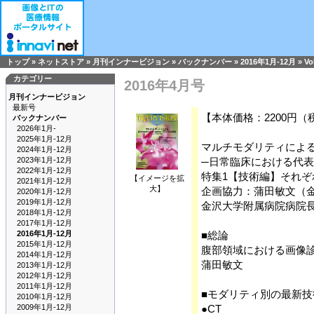
トップ
»
ネットストア
»
月刊インナービジョン
»
バックナンバー
»
2016年1月-12月
»
Vo
カテゴリー
2016年4月号
月刊インナービジョン
最新号
【本体価格：2200円（
バックナンバー
2026年1月-
2025年1月-12月
マルチモダリティによるAbdom
2024年1月-12月
2023年1月-12月
─日常臨床における代
2022年1月-12月
特集1【技術編】それぞ
【イメージを拡
2021年1月-12月
大】
企画協力：蒲田敏文（
2020年1月-12月
2019年1月-12月
金沢大学附属病院病院
2018年1月-12月
2017年1月-12月
2016年1月-12月
■総論
2015年1月-12月
腹部領域における画像
2014年1月-12月
蒲田敏文
2013年1月-12月
2012年1月-12月
2011年1月-12月
■モダリティ別の最新技
2010年1月-12月
2009年1月-12月
●CT