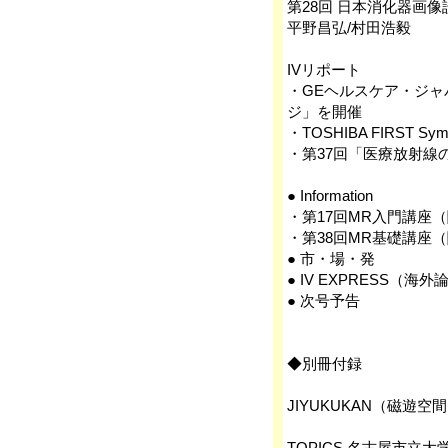
第28回 日本消化器画
平野昌弘/村田浩毅
IVリポート
・GEヘルスケア・ジャ
ジ」を開催
・TOSHIBA FIRST Sym
・第37回「医療放射線
● Information
・第17回MR入門講座
・第38回MR基礎講座
● 市・場・発
● IV EXPRESS（海
● 次号予告
◆別冊付録
JIYUKUKAN（磁遊空間
TOPICS 名古屋市立大