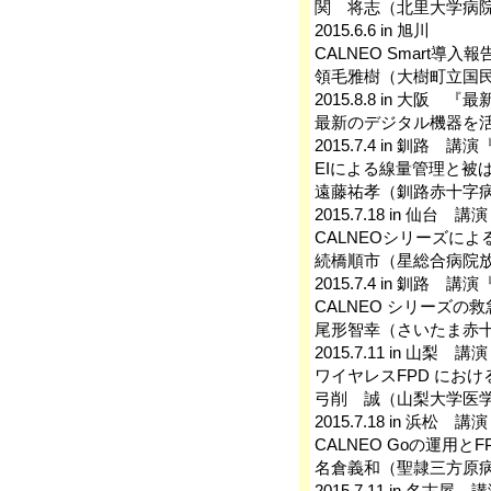
関 将志（北里大学病
2015.6.6 in 旭川
CALNEO Smart
領毛雅樹（大樹町立国
2015.8.8 in 大
最新のデジタル機器を
2015.7.4 in 釧
EIによる線量管理と被
遠藤祐孝（釧路赤十字
2015.7.18 in 
CALNEOシリーズに
続橋順市（星総合病院
2015.7.4 in 釧
CALNEO シリーズの
尾形智幸（さいたま赤
2015.7.11 in 山梨 
ワイヤレスFPD におけるV
弓削 誠（山梨大学医
2015.7.18 in 
CALNEO Goの運用と
名倉義和（聖隷三方原
2015.7.11 in 名古