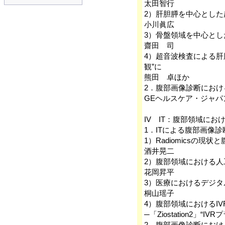
太田智行
2）肝胆膵を中心とし
小川眞広
3）骨盤領域を中心と
齋田 司
4）超音波検査による肝
観”に
熊田 卓ほか
2．腹部画像診断におけ
GEヘルスケア・ジャパ
IV IT：腹部領域に
1．ITによる腹部画像
1）Radiomicsの
酒井晃二
2）腹部領域における
花岡昇平
3）医療におけるデジ
桐山瑶子
4）腹部領域におけるI
─「Ziostation2」“
2．腹部画像診断におけ