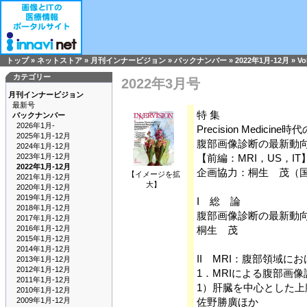
トップ
»
ネットストア
»
月刊インナービジョン
»
バックナンバー
»
2022年1月-12月
»
Vo
カテゴリー
2022年3月号
月刊インナービジョン
最新号
特 集
バックナンバー
2026年1月-
Precision Medicine時代
2025年1月-12月
腹部画像診断の最新動
2024年1月-12月
2023年1月-12月
【前編：MRI，US，IT
2022年1月-12月
企画協力：桐生 茂（
【イメージを拡
2021年1月-12月
大】
2020年1月-12月
2019年1月-12月
I 総 論
2018年1月-12月
腹部画像診断の最新動
2017年1月-12月
2016年1月-12月
桐生 茂
2015年1月-12月
2014年1月-12月
II MRI：腹部領域
2013年1月-12月
2012年1月-12月
1．MRIによる腹部画
2011年1月-12月
1）肝臓を中心とした上
2010年1月-12月
2009年1月-12月
佐野勝廣ほか