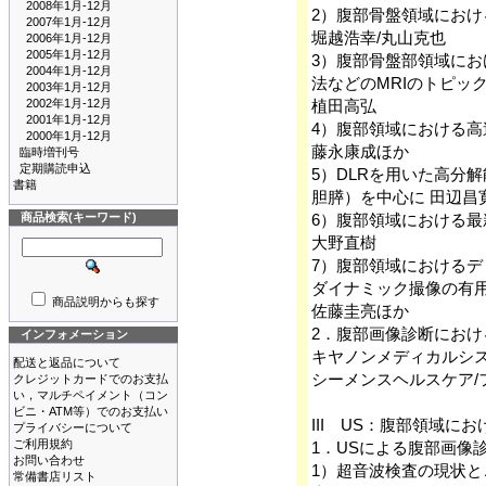
2008年1月-12月
2）腹部骨盤領域におけ
2007年1月-12月
堀越浩幸/丸山克也
2006年1月-12月
2005年1月-12月
3）腹部骨盤部領域に
2004年1月-12月
法などのMRIのトピッ
2003年1月-12月
2002年1月-12月
植田高弘
2001年1月-12月
4）腹部領域における高
2000年1月-12月
藤永康成ほか
臨時増刊号
定期購読申込
5）DLRを用いた高分
書籍
胆膵）を中心に 田辺昌
商品検索(キーワード)
6）腹部領域における
大野直樹
7）腹部領域における
ダイナミック撮像の有
商品説明からも探す
佐藤圭亮ほか
2．腹部画像診断におけ
インフォメーション
キヤノンメディカルシス
配送と返品について
シーメンスヘルスケア/
クレジットカードでのお支払
い，マルチペイメント（コン
ビニ・ATM等）でのお支払い
III US：腹部領域
プライバシーについて
ご利用規約
1．USによる腹部画像
お問い合わせ
1）超音波検査の現状
常備書店リスト