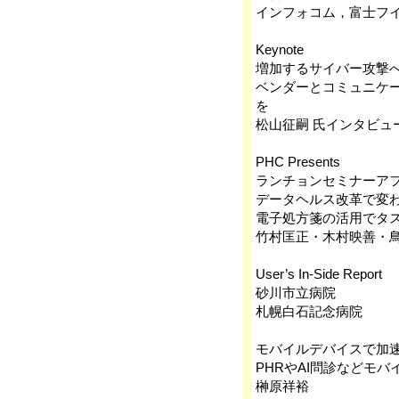
インフォコム，富士フ
Keynote
増加するサイバー攻撃
ベンダーとコミュニケ
を
松山征嗣 氏インタビュ
PHC Presents
ランチョンセミナーア
データヘルス改革で変
電子処方箋の活用でタ
竹村匡正・木村映善・
User’s In-Side Report
砂川市立病院
札幌白石記念病院
モバイルデバイスで加速
PHRやAI問診などモ
榊原祥裕