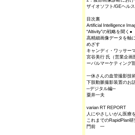
ザイオソフト/GEヘル
目次裏
Artificial Intelligence Im
“Altivity”の戦略を聞く●
高精細画像データを軸に
めざす
キャンディ・ワッサー
宮谷美行 氏（営業企画
ーバルマーケティング
一休さんの血管撮影技術
下肢動脈撮影装置のお
─デジタル編─
粟井一夫
varian RT REPORT
人にやさしいがん医療を放
これまでのRapidPl
門前 一