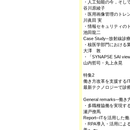
・人工知能の今，そし
谷川原綾子
・医用画像管理のトレ
川眞田 実
・情報セキュリティの
池田龍二
Case Study─放射
・核医学部門における業務の
大澤 敦
・「SYNAPSE SAI
山内哲司・丸上永晃
特集2
働き方改革を支援するI
最新テクノロジーで診
General remarks─働
・多職種協働を実現す
瀬戸僚馬
Report─ITを活用
・RPA導入・活用によ
善へ 〜