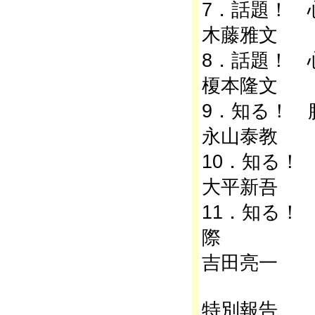
7．話題！ 
木藤雅文
8．話題！ 
榎本隆文
9．知る！ 
永山泰教
10．知る！
大平新吾
11．知る！ ph
際
吉田亮一
特別報告