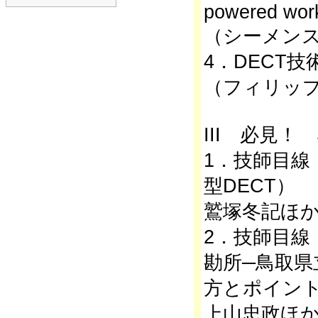
powered wor
（シーメン
4．DECT
（フィリップ
III 必見！ S
1．技師目線
型DECT）
鷲塚冬記ほ
2．技師目線
勘所─鳥取県
方とポイン
上山忠政ほ