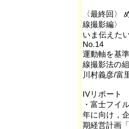
〈最終回〉 
線撮影編〉 Pa
いま伝えた
No.14
運動軸を基
線撮影法の
川村義彦/富
IVリポート
・富士フイル
年に向け，
期経営計画「V