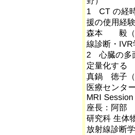
野）
1 CT の
援の使用経
森本 毅（
線診断・IV
2 心臓の多
定量化する
真鍋 徳子
医療センター
MRI Session
座長：阿部
研究科 生体
放射線診断