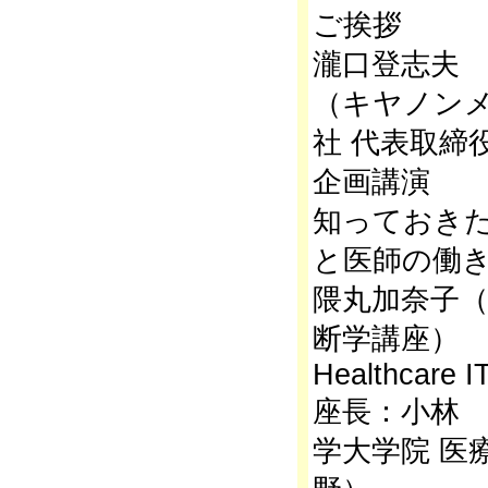
ご挨拶
瀧口登志夫
（キヤノン
社 代表取締
企画講演
知っておき
と医師の働
隈丸加奈子（
断学講座）
Healthcare I
座長：小林
学大学院 医