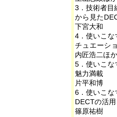
3．技術者目
から見たDE
下宮大和
4．使いこな
チュエーシ
内匠浩二ほ
5．使いこな
魅力満載
片平和博
6．使いこな
DECTの活用
篠原祐樹