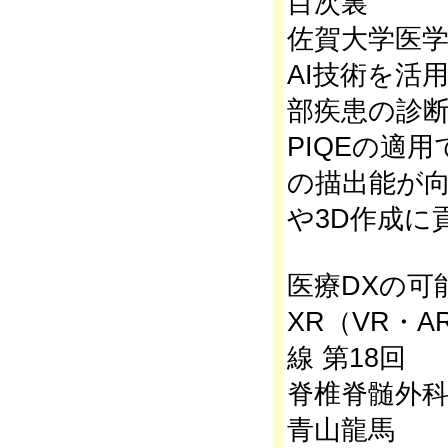
目次裏
佐賀大学医
AI技術を活
部疾患の診
PIQEの適
の描出能が
や3D作成に
医療DXの可
XR（VR・
線 第18回
脊椎脊髄外科
青山龍馬