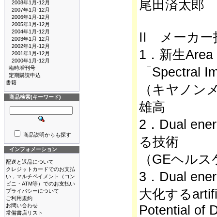
尾田済太郎
2008年1月-12月
2007年1月-12月
2006年1月-12月
2005年1月-12月
2004年1月-12月
II メーカ
2003年1月-12月
2002年1月-12月
1．新生Area 
2001年1月-12月
2000年1月-12月
臨時増刊号
「Spectral 
定期購読申込
書籍
（キヤノン
商品検索(キーワード)
雄高
2．Dual e
商品説明からも探す
る技術
インフォメーション
（GEヘルス
配送と返品について
クレジットカードでのお支払
3．Dual 
い，マルチペイメント（コン
ビニ・ATM等）でのお支払い
大化するartifici
プライバシーについて
ご利用規約
お問い合わせ
Potential of 
常備書店リスト