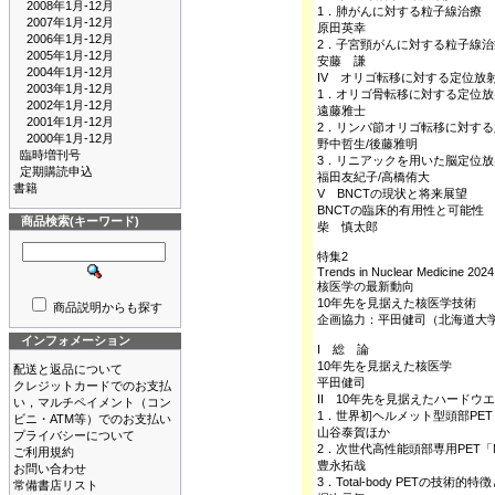
2008年1月-12月
1．肺がんに対する粒子線治療
2007年1月-12月
原田英幸
2006年1月-12月
2．子宮頸がんに対する粒子線治
2005年1月-12月
安藤 謙
2004年1月-12月
IV オリゴ転移に対する定位放
2003年1月-12月
1．オリゴ骨転移に対する定位
2002年1月-12月
遠藤雅士
2001年1月-12月
2．リンパ節オリゴ転移に対す
2000年1月-12月
野中哲生/後藤雅明
臨時増刊号
3．リニアックを用いた脳定位
定期購読申込
福田友紀子/高橋侑大
書籍
V BNCTの現状と将来展望
BNCTの臨床的有用性と可能性
商品検索(キーワード)
柴 慎太郎
特集2
Trends in Nuclear Medicine 2024
核医学の最新動向
10年先を見据えた核医学技術
商品説明からも探す
企画協力：平田健司（北海道大
インフォメーション
I 総 論
10年先を見据えた核医学
配送と返品について
平田健司
クレジットカードでのお支払
II 10年先を見据えたハードウ
い，マルチペイメント（コン
1．世界初ヘルメット型頭部PET
ビニ・ATM等）でのお支払い
山谷泰賀ほか
プライバシーについて
2．次世代高性能頭部専用PET「N
ご利用規約
豊永拓哉
お問い合わせ
3．Total-body PETの技術的
常備書店リスト