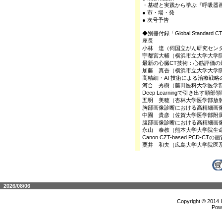
・基礎と実践から学ぶ『呼吸器
● 市・場・発
● 次号予告
◆別冊付録「Global Standar
座長
小林 達（伺国立がん研究セン
宇都宮大輔（横浜市立大学大学
最新の心臓CT技術：心筋評価の
加藤 真吾（横浜市立大学大学
高精細・AI 技術による治療戦略
河合 秀樹（藤田医科大学医学
Deep Learningで引き出す
五明 美穂（杏林大学医学部放
胸部画像診断における高精細画
中園 貴彦（佐賀大学医学部附
腹部画像診断における高精細画
永山 泰教（熊本大学大学院生
Canon CZT-based PCD
粟井 和夫（広島大学大学院医
2026/08/06
Copyright © 2014 
Pow