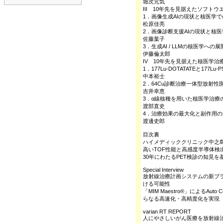
堀次元気
III 10年先を見据えたソフトウ
1．画像生成AIの現状と核医学
松原佳亮
2．画像診断支援AIの現状と核
佐藤葉子
3．生成AI / LLMの核医学への展
伊藤倫太郎
IV 10年先を見据えた核医学
1．177Lu-DOTATATEと177L
中本裕士
2．64Cu診断治療一体型放射性
吉井幸恵
3．α線核種を用いた核医学治療
渡部直史
4．治療効果の最大化と副作用の最小
渡邊史郎
目次裏
ハイメディッククリニック中之
高いTOF性能と高感度半導体検
30年にわたるPET検診の知見
Special Interview
放射線治療計画システムの新ブランド
ける可能性
「MIM Maestro®」によるAu
らなる高速化・高精度化を実現
varian RT REPORT
人にやさしいがん医療を放射線治療