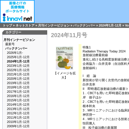
トップ
»
ネットストア
»
月刊インナービジョン
»
バックナンバー
»
2024年1月-12月
»
Vo
カテゴリー
2024年11月号
月刊インナービジョン
最新号
特集1
バックナンバー
Radiation Therapy Today 2024
2026年1月-
放射線治療最前線
2025年1月-12月
進化し続ける高精度放射線治療
2024年1月-12月
企画協力：白井克幸（自治医科
2023年1月-12月
放射線科）
2022年1月-12月
【イメージを拡
2021年1月-12月
I 総 論
大】
2020年1月-12月
新技術が切り開く次世代の放射
2019年1月-12月
白井克幸
2018年1月-12月
II 即時適応放射線治療の最新
2017年1月-12月
1．CBCTを用いた即時適応放
2016年1月-12月
岸 徳子ほか
2015年1月-12月
2．CBCTを用いた即時適応放
2014年1月-12月
根本幹央
2013年1月-12月
3．MRリニアックにおける臨床
2012年1月-12月
神宮啓一
2011年1月-12月
4．MRリニアックにおける技術
2010年1月-12月
恒田雅人
2009年1月-12月
III 粒子線治療の新展開