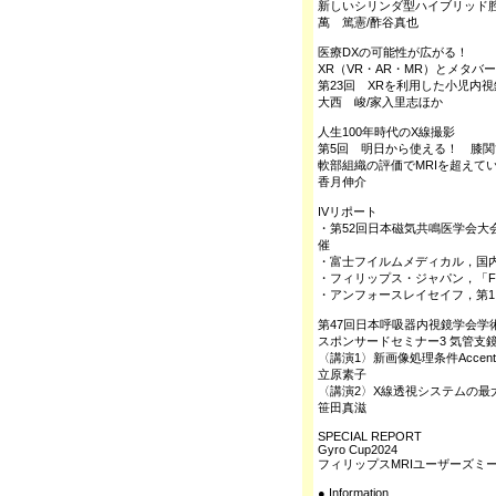
新しいシリンダ型ハイブリッド
萬 篤憲/酢谷真也
医療DXの可能性が広がる！
XR（VR・AR・MR）とメタバ
第23回 XRを利用した小児内
大西 峻/家入里志ほか
人生100年時代のX線撮影
第5回 明日から使える！ 膝
軟部組織の評価でMRIを超えて
香月伸介
IVリポート
・第52回日本磁気共鳴医学会大会
催
・富士フイルムメディカル，国
・フィリップス・ジャパン，「Future
・アンフォースレイセイフ，第
第47回日本呼吸器内視鏡学会学
スポンサードセミナー3 気管支
〈講演1〉新画像処理条件Acce
立原素子
〈講演2〉X線透視システムの最
笹田真滋
SPECIAL REPORT
Gyro Cup2024
フィリップスMRIユーザーズミ
● Information