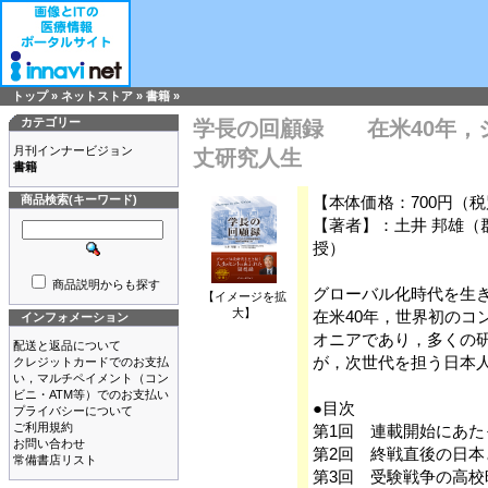
トップ
»
ネットストア
»
書籍
»
カテゴリー
学長の回顧録 在米40年，
月刊インナービジョン
丈研究人生
書籍
商品検索(キーワード)
【本体価格：700円（
【著者】：土井 邦雄（
授）
商品説明からも探す
グローバル化時代を生
【イメージを拡
大】
在米40年，世界初のコ
インフォメーション
オニアであり，多くの研究
配送と返品について
が，次世代を担う日本
クレジットカードでのお支払
い，マルチペイメント（コン
ビニ・ATM等）でのお支払い
●目次
プライバシーについて
ご利用規約
第1回 連載開始にあた
お問い合わせ
第2回 終戦直後の日
常備書店リスト
第3回 受験戦争の高