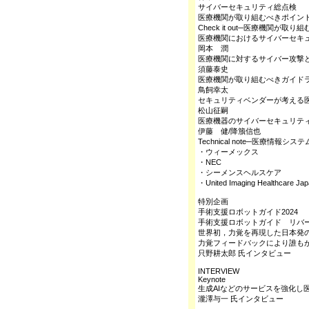
サイバーセキュリティ総点検
医療機関が取り組むべきポイン
Check it out─医療機関が
医療機関におけるサイバーセキ
岡本 潤
医療機関に対するサイバー攻撃
須藤泰史
医療機関が取り組むべきガイド
鳥飼幸太
セキュリティベンダーが考える
松山征嗣
医療機器のサイバーセキュリテ
伊藤 健/降籏信也
Technical note─医療
・ウィーメックス
・NEC
・シーメンスヘルスケア
・United Imaging Healthcare Ja
特別企画
手術支援ロボットガイド2024
手術支援ロボットガイド リバ
世界初，力覚を再現した日本発の
力覚フィードバックにより誰もが
只野耕太郎 氏インタビュー
INTERVIEW
Keynote
生成AIなどのサービスを強化し
瀧澤与一 氏インタビュー