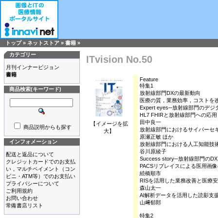
トップ
»
ネットストア
»
書籍
»
カテゴリー
ITvision No.50
月刊インナービジョン
書籍
Feature
特集1
商品検索(キーワード)
放射線部門DXの最新動向
医療の質，業務効率，コストを
Expert eyes─放射線部門の
HL7 FHIRと放射線部門への応用
田中良一
【イメージを拡
商品説明からも探す
放射線部門におけるサイバーセ
大】
原瀬正敏 ほか
インフォメーション
放射線部門における人工知能技
谷川原綾子
配送と返品について
Success story─放射線部門の
クレジットカードでのお支払
PACSリプレイスによる医用画
い，マルチペイメント（コン
続橋順市
ビニ・ATM等）でのお支払い
RISを活用した業務改善と医療
プライバシーについて
森山太一
ご利用規約
AI解析データを活用した読影支
お問い合わせ
山﨑郁郎
常備書店リスト
特集2