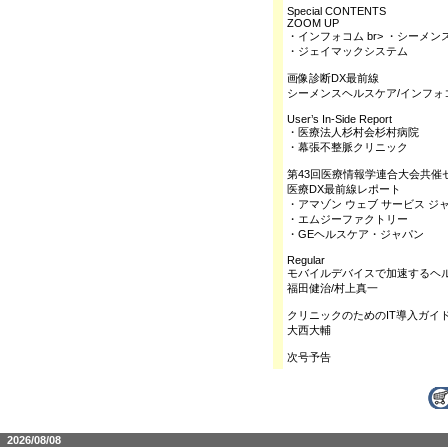
Special CONTENTS
ZOOM UP
・インフォコム br> ・シーメ
・ジェイマックシステム
画像診断DX最前線
シーメンスヘルスケア/インフォ
User’s In-Side Report
・医療法人杉村会杉村病院
・幕張不整脈クリニック
第43回医療情報学連合大会共催
医療DX最前線レポート
・アマゾン ウェブ サービス ジ
・エムジーファクトリー
・GEヘルスケア・ジャパン
Regular
モバイルデバイスで加速するヘル
福田健治/村上真一
クリニックのためのIT導入ガイ
大西大輔
次号予告
2026/08/08