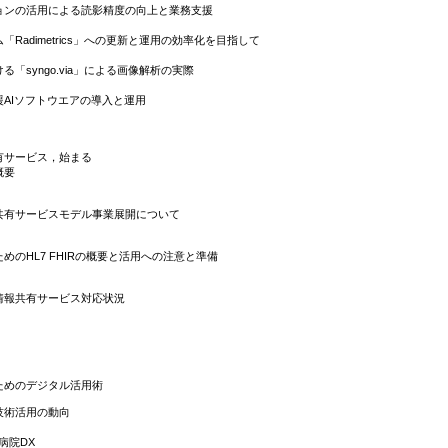
ョンの活用による読影精度の向上と業務支援
Radimetrics」への更新と運用の効率化を目指して
「syngo.via」による画像解析の実際
AIソフトウエアの導入と運用
有サービス，始まる
概要
共有サービスモデル事業展開について
のHL7 FHIRの概要と活用への注意と準備
情報共有サービス対応状況
ためのデジタル活用術
技術活用の動向
病院DX