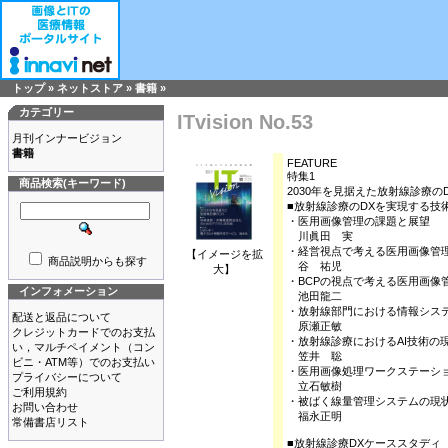
トップ
»
ネットストア
»
書籍
»
カテゴリー
ITvision No.53
月刊インナービジョン
書籍
FEATURE
特集1
商品検索(キーワード)
2030年を見据えた放射線診療の
■放射線診療のDXを実現する技
・医用画像管理の課題と展望
川眞田 実
・経営視点で考える医用画像管
【イメージを拡
商品説明からも探す
谷 祐児
大】
・BCPの視点で考える医用画像
インフォメーション
池田龍二
・放射線部門における情報シス
配送と返品について
原瀬正敏
クレジットカードでのお支払
・放射線診療におけるAI技術の
い，マルチペイメント（コン
笠井 聡
ビニ・ATM等）でのお支払い
・医用画像処理ワークステーシ
プライバシーについて
立石敏樹
ご利用規約
・被ばく線量管理システムの現
お問い合わせ
福永正明
常備書店リスト
■放射線診療DXケーススタディ