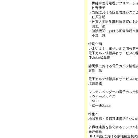
・骨経時差分処理アプリケーシ
佐野優子
・当院における線量管理システム「
萩原芳明
・佐賀大学医学部附属病院における
田北 諭
・健診機関における画像診断支援
小澤 悠
特別企画
いよいよ！ 電子カルテ情報共
電子カルテ情報共有サービスの
ITvision編集部
静岡県における電子カルテ情報
五島 聡
電子カルテ情報共有サービスのため
塩川康成
システムベンダーの電子カルテ
・ウィーメックス
・NEC
・富士通Japan
特集2
地域連携・多職種連携活性化の
多職種連携を強化するデジタル
瀬戸僚馬
HITO病院における多職種連携の