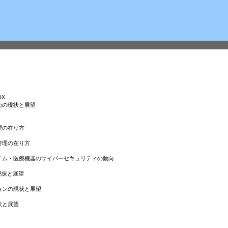
DX
術の現状と展望
理の在り方
管理の在り方
テム・医療機器のサイバーセキュリティの動向
現状と展望
ョンの現状と展望
状と展望