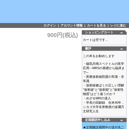
ログイン
|
アカウント情報
|
カートを見る
|
レジに進む
ショッピングカート
900円(税込)
カートは空です...
書評
この本をお勧めします
・磁気共鳴スペクトルの医学
応用 ─MRSの基礎から臨床ま
で─
・医療放射線防護の常識・非
常識
・放射線被ばくの正しい理解
“放射線”と“放射能”と“放射性
物質”はどう違うのか？
・めざせMRIの達人
・学長の回顧録 在米40年，
シカゴ大学名誉教授の波瀾万
丈研究人生
定期購読申し込み
★定期購読期間中の送付先ご