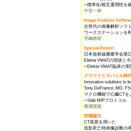
─標準化/相互運用性を
中安一幸
Image Analysis Softwa
次世代の画像解析ソフトウ
ワークステーションを利
手嶋寿宏
Special Report
日本放射線腫瘍学会第2
Elekta VMATの現状
─Elekta VMAT臨床の
クラウドとモバイル時代
Innovative solutions to 
Tony DeFrance, MD, F
マクロ機能で心臓CTを
─Slab MIPプロトコル
奥津匡暁
投稿論文
CT装置を用いた
造影死亡時画像診断の