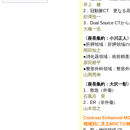
井上 健
2．冠動脈CT 更なる
杉澤浩一
3．Dual Source C
大橋一也
〈座長集約：小川正人
●肝膵領域：肝膵領域の
岡田知之
●消化器領域：術前精査
原田耕平
●整形外科領域：整形外
山岡秀寿
〈座長集約：大沢一彰
1．救急（外傷）
石風呂 実
2．ER（非外傷）
山本浩之
Contrast Enhanced 
領域別に見るMDCTの検査・
8．脳・神経領域 (2)