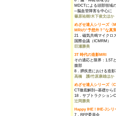
MDCTによる頭部領域
─脳血管障害を中心に
篠原祐樹/木下俊文ほか
めざせ達人シリーズ〈M
MRIの“予想外？”な真
21．磁気共鳴マイクロ
国際会議（ICMRM）
巨瀬勝美
3T 時代の造影MRI
その適応と限界：1.5
腹部
8．膵疾患における造影3T
高橋 護/竹原康雄ほか
めざせ達人シリーズ〈C
CT徹底解剖─基礎から
18．サブトラクションC
辻岡勝美
Happy IHE ! IHE-Jシ
7．RFP委員会