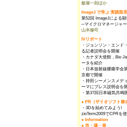
飯塚一則ほか
ImageJ で学ぶ 実践
第52回 ImageJによ
─マイクロマネージャ
山本修司
IVリポート
・ジョンソン・エンド
る記者説明会を開催
・カナダ大使館，Bio J
ータを紹介
・日本放射線腫瘍学会第
京都で開催
・持田シーメンスメディ
ーマにプレス説明会を
・第37回日本磁気共鳴
● PR（ザイオソフト株
・3Dを始めてみよう!
zioTerm2009でCPR
● Information
● 市・場・発