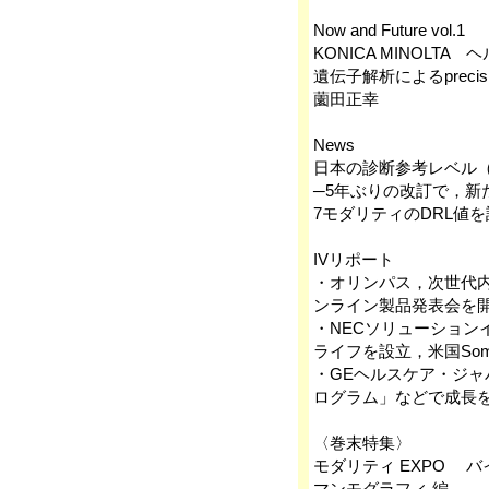
Now and Future vol.1
KONICA MINOLT
遺伝子解析によるprecis
薗田正幸
News
日本の診断参考レベル（20
─5年ぶりの改訂で，新
7モダリティのDRL値
IVリポート
・オリンパス，次世代内
ンライン製品発表会を
・NECソリューション
ライフを設立，米国Som
・GEヘルスケア・ジャパ
ログラム」などで成長
〈巻末特集〉
モダリティ EXPO 
マンモグラフィ 編