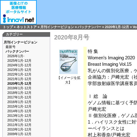
トップ
»
ネットストア
»
月刊インナービジョン
»
バックナンバー
»
2020年1月-12月
»
Vo
カテゴリー
2020年8月号
月刊インナービジョン
最新号
特 集
バックナンバー
2026年1月-
Women’s Imaging 2020
2025年1月-12月
Breast Imaging Vol.15
2024年1月-12月
2023年1月-12月
乳がんの個別化医療，
2022年1月-12月
企画協力：戸﨑光宏（
【イメージを拡
2021年1月-12月
大】
学部放射線医学講座客
2020年1月-12月
2019年1月-12月
2018年1月-12月
Ⅰ 総 論
2017年1月-12月
2016年1月-12月
ゲノム情報に基づく予
2015年1月-12月
戸﨑光宏
2014年1月-12月
Ⅱ 個別化医療，ゲノム
2013年1月-12月
2012年1月-12月
1．ハイリスク女性に
2011年1月-12月
ーベイランスとは
2010年1月-12月
2009年1月-12月
村上和香奈/戸﨑光宏