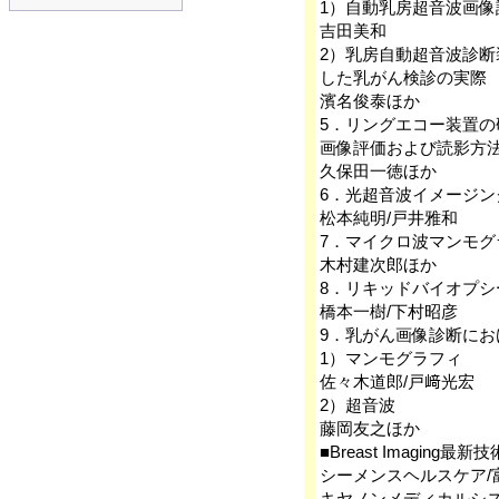
1）自動乳房超音波画像診断
吉田美和
2）乳房自動超音波診断装置「A
した乳がん検診の実際
濱名俊泰ほか
5．リングエコー装置の
画像評価および読影方
久保田一徳ほか
6．光超音波イメージ
松本純明/戸井雅和
7．マイクロ波マンモ
木村建次郎ほか
8．リキッドバイオプ
橋本一樹/下村昭彦
9．乳がん画像診断にお
1）マンモグラフィ
佐々木道郎/戸﨑光宏
2）超音波
藤岡友之ほか
■Breast Imagin
シーメンスヘルスケア/
キヤノンメディカルシス