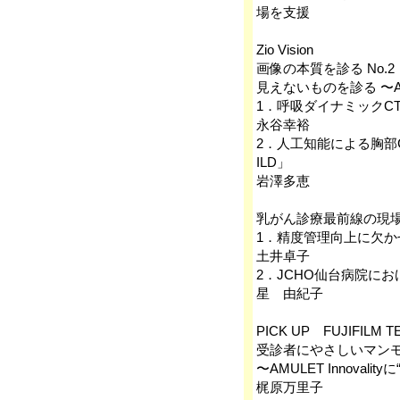
場を支援
Zio Vision
画像の本質を診る No.2
見えないものを診る 〜
1．呼吸ダイナミックC
永谷幸裕
2．人工知能による胸部
ILD」
岩澤多恵
乳がん診療最前線の現
1．精度管理向上に欠
土井卓子
2．JCHO仙台病院に
星 由紀子
PICK UP FUJIFILM TE
受診者にやさしいマン
〜AMULET Innovalit
梶原万里子