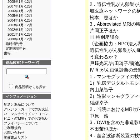
2008年1月-12月
2．遺伝性乳がん卵巣が
2007年1月-12月
域医療ネットワークの
2006年1月-12月
2005年1月-12月
松本 恵ほか
2004年1月-12月
3．Abbreviated M
2003年1月-12月
2002年1月-12月
片岡正子ほか
2001年1月-12月
Ⅲ 特別座談会
2000年1月-12月
〔企画協力：NPO法人
臨時増刊号
定期購読申込
遺伝性乳がん卵巣がん症
書籍
う変わるか？
商品検索(キーワード)
戸﨑光宏/吉田玲子/菊池
Ⅳ 乳がん画像診断の最
1．マンモグラフィの
1）乳房デジタルトモシンセシス（
商品説明からも探す
内山菜智子
2）造影マンモグラフィ
インフォメーション
結縁幸子
配送と返品について
2．当院におけるMRI
クレジットカードでのお支払
い，マルチペイメント（コン
中原 浩
ビニ・ATM等）でのお支払い
3．DWIを含めた非造
プライバシーについて
ご利用規約
本田茉也ほか
お問い合わせ
4．超音波診断装置の
常備書店リスト