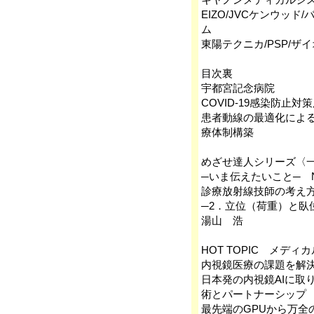
EIZO/JVCケンウッ
ム
東陽テクニカ/PSP/ザ
目次裏
宇都宮記念病院
COVID-19感染防止
患者動線の最適化によ
療体制構築
めざせ達人シリーズ〈
─いま伝えたいこと─ N
診療放射線技師の考え
─2．立位（荷重）と臥
湯山 浩
HOT TOPIC メディ
内視鏡医療の課題を解決す
日本発の内視鏡AIに取
術とパートナーシップ
最先端のGPUから万全