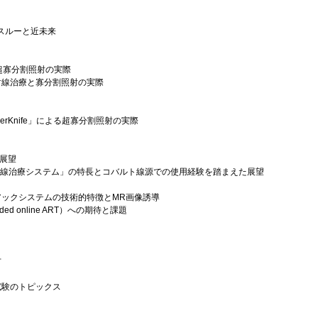
スルーと近未来
融合と超寡分割照射の実際
射線治療と寡分割照射の実際
erKnife」による超寡分割照射の実際
と展望
ク放射線治療システム」の特長とコバルト線源での使用経験を踏まえた展望
MRリニアックシステムの技術的特徴とMR画像誘導
ed online ART）への期待と課題
方
試験のトピックス