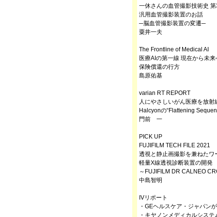
一休さんの血管撮影技術史 第
汎用血管撮影装置のお話
─脳血管撮影装置の変遷─
粟井一夫
The Frontline of Medical AI
医療AIの第一線 現在から未来
保険償還の行方
島原佑基
varian RT REPORT
人にやさしいがん医療を放射線
Halcyonの“Flattening Seq
門前 一
PICK UP
FUJIFILM TECH FILE 2021
透視と静止画撮影を兼ねたワ
軽量X線透視診断装置の開発
～FUJIFILM DR CALNEO C
中島智明
IVリポート
・GEヘルスケア・ジャパンが「GE Hea
・キヤノンメディカルシステムズ，第