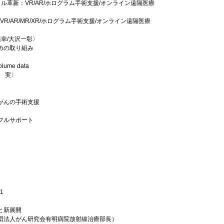
ル革新：VR/AR/ホログラム手術支援/オンライン遠隔医療
R/AR/MR/XR/ホログラム手術支援/オンライン遠隔医療
幸/大沢一彰〉
めの取り組み
me data
 実〉
がんの手術支援
フルサポート
21
と新展開
団法人がん研究会有明病院放射線治療部長）