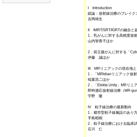
I Introduction
総論：放射線治療のブレイク
吉岡靖生
II IMRT/SRT/IGRTの
1．乳がんに対する高精度放
山内智香子ほか
2．前立腺がんに対する「Cyb
伊藤 誠ほか
III MRリニアックの現在地
1．「MRIdianリニアッ
稲葉浩二ほか
2．「Elekta Unity」
即時適応放射線治療（MR-guid
宇野 隆
IV 粒子線治療の最新動向
1．都市型粒子線施設のあり
手島昭樹
2．粒子線治療における臨床
石川 仁