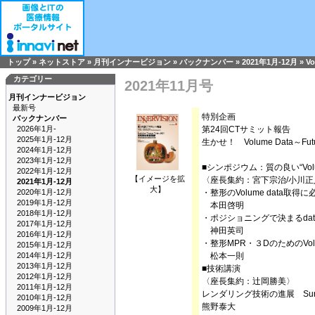
トップ
»
ネットストア
»
月刊インナービジョン
»
バックナンバー
»
2021年1月-12月
»
Vo
カテゴリー
2021年11月号
月刊インナービジョン
最新号
特別企画
バックナンバー
2026年1月-
第24回CTサミット報告
2025年1月-12月
生かせ！ Volume Data～Future 
2024年1月-12月
2023年1月-12月
■シンポジウム：質の良い“Vol
2022年1月-12月
【イメージを拡
〈座長集約：宮下宗治/小川正
2021年1月-12月
大】
2020年1月-12月
・整形のVolume data取得
2019年1月-12月
本田啓明
2018年1月-12月
・ポジショニングで決まるda
2017年1月-12月
神田英司
2016年1月-12月
・整形MPR・３DのためのVolu
2015年1月-12月
2014年1月-12月
松本一則
2013年1月-12月
■技術講演
2012年1月-12月
〈座長集約：辻岡勝美〉
2011年1月-12月
レンダリング技術の進展 Surface R
2010年1月-12月
熊野泰大
2009年1月-12月