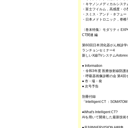
・キヤノンメディカルシステム
・富士フイルム，高感度・小
・スミス・アンド・ネフュー
・日本メドトロニック，脊椎手
〈巻末特集〉モダリティ EX
CT関連 編
第60回日本消化器がん検診学
ランチョンセミナー4
新しいX線TVシステムAstore
● Information
・令和3年度 医療放射線防護
・呼吸器画像診断の会 第4回
● 市・場・発
● 次号予告
別冊付録
「Intelligent CT ：SOMATOM X
●What's Intelligent CT?
AIを用いて開発した最新技術を搭載した
●月刊INNERVISION AI特集