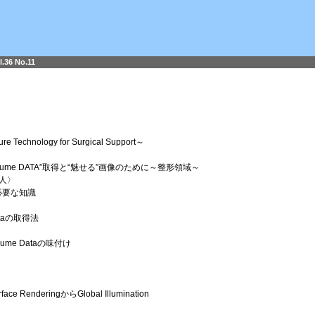
l.36 No.11
Technology for Surgical Support～
ume DATA”取得と“魅せる”画像のために～整形領域～
人〉
に必要な知識
taの取得法
me Dataの味付け
enderingからGlobal Illumination