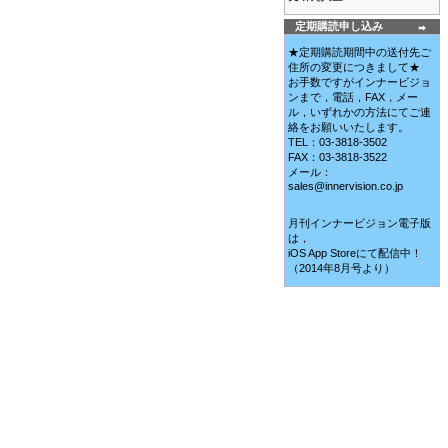
定期購読申し込み
★定期購読期間中の送付先ご
住所の変更につきまして★
お手数ですがインナービジョ
ンまで，電話，FAX，メー
ル，いずれかの方法にてご連
絡をお願いいたします。
TEL：03-3818-3502
FAX：03-3818-3522
メール：
sales@innervision.co.jp
月刊インナービジョン電子版
は，
iOS App Storeにて配信中！
（2014年8月号より）