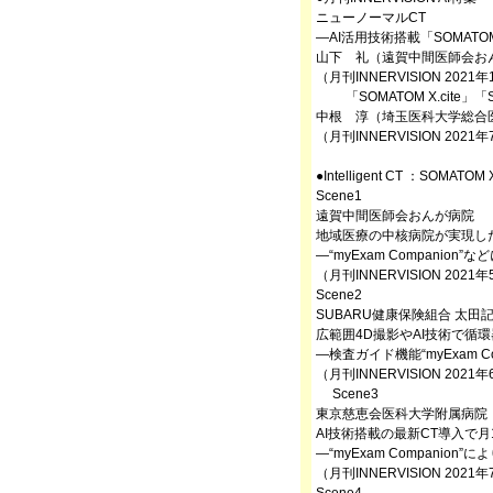
ニューノーマルCT
—AI活用技術搭載「SOMATOM
山下 礼（遠賀中間医師会お
（月刊INNERVISION 2021
「SOMATOM X.cite」「
中根 淳（埼玉医科大学総合
（月刊INNERVISION 2021
●Intelligent CT ：SOMATOM X.
Scene1
遠賀中間医師会おんが病院
地域医療の中核病院が実現した
—“myExam Compan
（月刊INNERVISION 2021
Scene2
SUBARU健康保険組合 太田
広範囲4D撮影やAI技術で循
—検査ガイド機能“myExam 
（月刊INNERVISION 2021
Scene3
東京慈恵会医科大学附属病院
AI技術搭載の最新CT導入で
—“myExam Compani
（月刊INNERVISION 2021