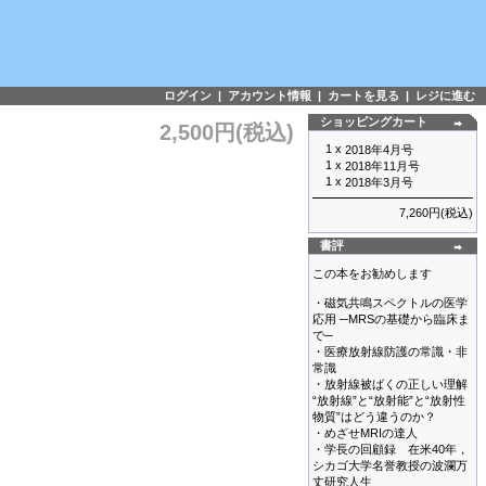
ログイン
|
アカウント情報
|
カートを見る
|
レジに進む
ショッピングカート
2,500円(税込)
1 x
2018年4月号
1 x
2018年11月号
1 x
2018年3月号
7,260円(税込)
書評
この本をお勧めします
・磁気共鳴スペクトルの医学
応用 ─MRSの基礎から臨床ま
で─
・医療放射線防護の常識・非
常識
・放射線被ばくの正しい理解
“放射線”と“放射能”と“放射性
物質”はどう違うのか？
・めざせMRIの達人
・学長の回顧録 在米40年，
シカゴ大学名誉教授の波瀾万
丈研究人生