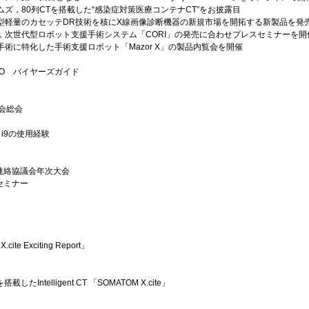
ズ，80列CTを搭載した“感染症対策医療コンテナCT”をお披露目
型軽量のカセッテDR技術を核にX線画像診断機器の新規市場を開拓する新製品を発
，次世代型ロボット支援手術システム「CORI」の発売に合わせプレスセミナーを開
術に特化した手術支援ロボット「Mazor X」の製品内覧会を開催
PO バイヤーズガイド
会総会
x i9の使用経験
連絡協議会年次大会
セミナー
.cite Exciting Report」
Intelligent CT 「SOMATOM X.cite」