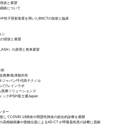
の現状と展望
床成績について
中性子照射装置を用いたBNCTの技術と臨床
ョン
究の現状と展望
LASH）の原理と将来展望
作所
忠商事/島津製作所
タジャパン/千代田テクノル
ン/ブレインラボ
ム医療ソリューションズ
ク/PSP/富士通Japan
ンター
使してCOVID-19肺炎や間質性肺炎の総合的診療を展開
ックスの高精細画像や面検出器による4D-CT が呼吸器疾患の診断に貢献