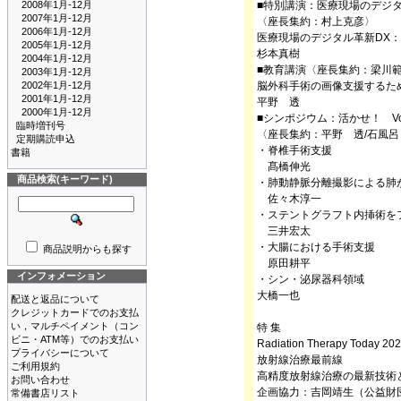
2008年1月-12月
■特別講演：医療現場のデジタ
2007年1月-12月
〈座長集約：村上克彦〉
2006年1月-12月
医療現場のデジタル革新DX：V
2005年1月-12月
杉本真樹
2004年1月-12月
■教育講演〈座長集約：梁川範
2003年1月-12月
2002年1月-12月
脳外科手術の画像支援するた
2001年1月-12月
平野 透
2000年1月-12月
■シンポジウム：活かせ！ Volu
臨時増刊号
〈座長集約：平野 透/石風呂
定期購読申込
・脊椎手術支援
書籍
髙橋伸光
商品検索(キーワード)
・肺動静脈分離撮影による肺
佐々木淳一
・ステントグラフト内挿術を
三井宏太
・大腸における手術支援
商品説明からも探す
原田耕平
インフォメーション
・シン・泌尿器科領域
大橋一也
配送と返品について
クレジットカードでのお支払
い，マルチペイメント（コン
特 集
ビニ・ATM等）でのお支払い
Radiation Therapy Today 20
プライバシーについて
放射線治療最前線
ご利用規約
高精度放射線治療の最新技術
お問い合わせ
企画協力：吉岡靖生（公益財
常備書店リスト