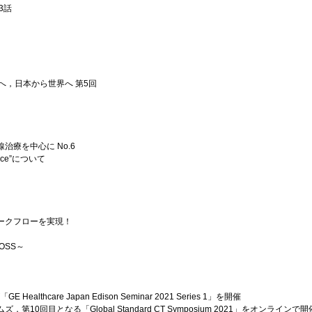
3話
へ，日本から世界へ 第5回
治療を中心に No.6
uence”について
ークフローを実現！
ROSS～
lthcare Japan Edison Seminar 2021 Series 1」を開催
10回目となる「Global Standard CT Symposium 2021」をオンラインで開