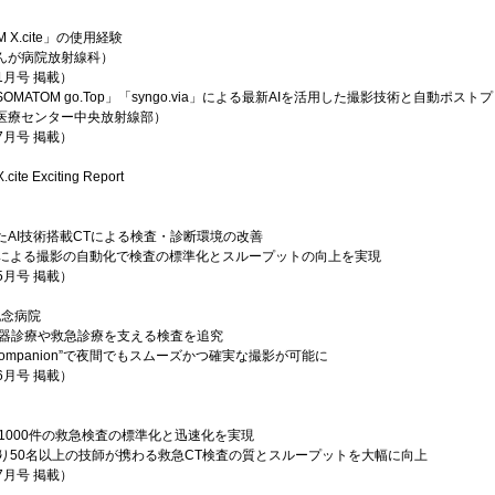
 X.cite」の使用経験
んが病院放射線科）
年1月号 掲載）
SOMATOM go.Top」「syngo.via」による最新AIを活用した撮影技術と自動ポス
医療センター中央放射線部）
年7月号 掲載）
cite Exciting Report
AI技術搭載CTによる検査・診断環境の改善
ion”などによる撮影の自動化で検査の標準化とスループットの向上を実現
年5月号 掲載）
記念病院
環器診療や救急診療を支える検査を追究
Companion”で夜間でもスムーズかつ確実な撮影が可能に
年6月号 掲載）
月1000件の救急検査の標準化と迅速化を実現
on”により50名以上の技師が携わる救急CT検査の質とスループットを大幅に向上
年7月号 掲載）