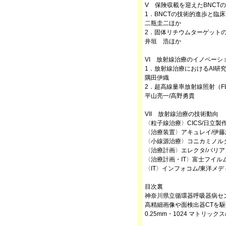
V 保険収載を迎えたBNCT
1．BNCTの技術的進歩と臨
二瓶圭二ほか
2．固体リチウムターゲットの
井垣 浩ほか
VI 放射線治療のイノベーシ
1．放射線治療におけるAI研
隅田伊織
2．超高線量率放射線照射（F
平山亮一/高野勇貴
VII 放射線治療の技術動向
〈粒子線治療〉CICS/日立製
〈治療装置〉アキュレイ/伊藤
〈小線源治療〉コニカミノル
〈治療計画〉エレクタ/バリア
〈治療計画・IT〉富士フイル
〈IT〉インフォコム/東洋メディッ
目次裏
神奈川県立循環器呼吸器病セ
高精細画像や面検出器CTを駆
0.25mm・1024 マトリ