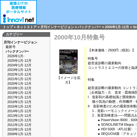
トップ
»
ネットストア
»
月刊インナービジョン
»
バックナンバー
»
2000年1月-12月
»
Vo
カテゴリー
2000年10月特集号
月刊インナービジョン
最新号
【本体価格：2500円（税別）】
バックナンバー
2026年1月-
特集号
2025年1月-12月
超音波診断の最新動向
2024年1月-12月
コントラストエコーの技術と臨
2023年1月-12月
2022年1月-12月
【イメージを拡
2021年1月-12月
特集
大】
2020年1月-12月
超音波診断の最新動向 コント
2019年1月-12月
（企画協力：久 直史・図南病
2018年1月-12月
I 造影剤の基礎知識と開発動向
2017年1月-12月
微小気泡の動態，作用機序・特
2016年1月-12月
II 造影検査のための最新技術動
2015年1月-12月
1．造影ハーモニックイメージ
2014年1月-12月
2．装置別検査法――問題点お
2013年1月-12月
● PowerVision 8000
2012年1月-12月
● SONOLINETM Ele
2011年1月-12月
● HDI 5000〈ATL社製〉
2010年1月-12月
● SEQUOIA靠〈アキュ
2009年1月-12月