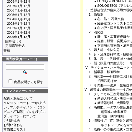
● LOGIQ 700EXPERT
2008年1月-12月
● SONOS 5500〈アジ
2007年1月-12月
III 造影超音波の臨床応用の現
2006年1月-12月
1．循環器
2005年1月-12月
● 心 筋・ 石蔵文信
2004年1月-12月
● 経静脈コントラストエコ
2003年1月-12月
● 心内腔・岡田昌子/太田
2002年1月-12月
2．消化器
2001年1月-12月
● 肝 臓・工藤正俊ほか
2000年1月-12月
● 膵臓，胆嚢・廣岡芳樹
臨時増刊号
● 下部消化管疾患・浦岡
定期購読申込
3．婦人科・小林久晃
書籍
4．腎・泌尿器科領域・棚橋
5．体 表――乳腺領域・柿崎
商品検索(キーワード)
6．脳（頭蓋内の血流等）・ 
IV ティシュー・ハーモニック
1．循環器・那須雅孝
2．消化器――肝腫瘍における contrast-
・沼田和司ほか
商品説明からも探す
3．その他――泌尿・生殖器領
V 超音波の最新動向――技術
インフォメーション
1．クリニカル三次元超音波
配送と返品について
● 産婦人科領域・馬場一憲
クレジットカードでのお支払
● 循環器領域・太田剛弘
い，マルチペイメント（コン
2．高機能ポータブル超音波装
ビニ・ATM等）でのお支払い
――超音波の未来展望
プライバシーについて
・重田浩一朗/伊東紘一
ご利用規約
3．情報技術（IT）革命と超
お問い合わせ
――ネットワークのなかでの
常備書店リスト
4．治療への応用の現状・立花