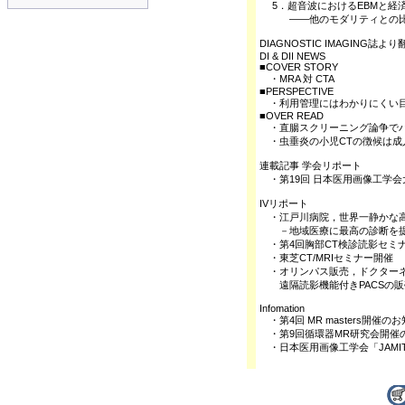
5．超音波におけるEBMと経
――他のモダリティとの比
DIAGNOSTIC IMAGING誌よ
DI & DII NEWS
■COVER STORY
・MRA 対 CTA
■PERSPECTIVE
・利用管理にはわかりにくい
■OVER READ
・直腸スクリーニング論争でバ
・虫垂炎の小児CTの徴候は成
連載記事 学会リポート
・第19回 日本医用画像工学会大会(JAM
IVリポート
・江戸川病院，世界一静かな高磁場
－地域医療に最高の診断を提
・第4回胸部CT検診読影セミ
・東芝CT/MRIセミナー開催
・オリンパス販売，ドクター
遠隔読影機能付きPACSの販
Infomation
・第4回 MR masters開催の
・第9回循環器MR研究会開催
・日本医用画像工学会「JAMIT Fr