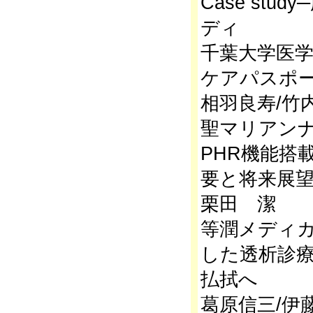
Case st
ディ
千葉大学医学
ケアパスポ
相羽良寿/竹
聖マリアン
PHR機能搭
要と将来展
栗田 潔
等潤メディカ
した透析診療
払拭へ
葛原信三/伊