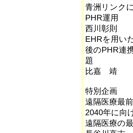
青洲リンク
PHR運用
西川彰則
EHRを用い
後のPHR連
題
比嘉 靖
特別企画
遠隔医療最前線
2040年に
遠隔医療の