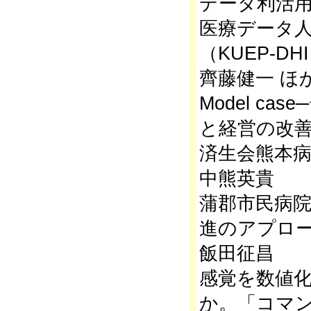
データ利活用
医療データ
（KUEP-D
齊藤健一 ほ
Model c
と経営の改
済生会熊本病
中熊英貴
蒲郡市民病院
進のアプロ
飯田征昌
感覚を数値
か。「コマ