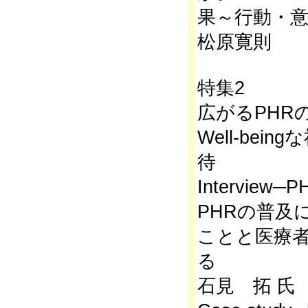
果～行動・
松原寛則
特集2
広がるPHR
Well-be
待
Intervie
PHRの普及
ことと医療
る
石見 拓 氏