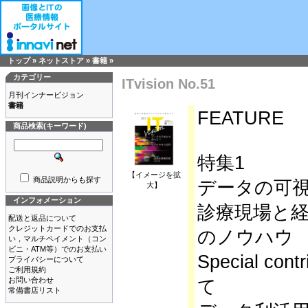
トップ
»
ネットストア
»
書籍
»
カテゴリー
ITvision No.51
月刊インナービジョン
書籍
FEATURE
商品検索(キーワード)
特集1
【イメージを拡
商品説明からも探す
データの可視
大】
インフォメーション
診療現場と
配送と返品について
クレジットカードでのお支払
のノウハウ
い，マルチペイメント（コン
ビニ・ATM等）でのお支払い
Special c
プライバシーについて
ご利用規約
お問い合わせ
て
常備書店リスト