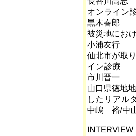
長谷川高志
オンライン
黒木春郎
被災地にお
小浦友行
仙北市が取り
イン診療
市川晋一
山口県徳地地
したリアル
中嶋 裕/中
INTERVIEW