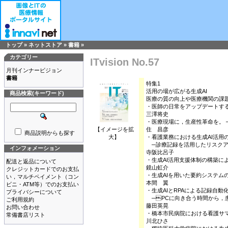
トップ
»
ネットストア
»
書籍
»
カテゴリー
ITvision No.57
月刊インナービジョン
書籍
特集1
活用の場が広がる生成AI
商品検索(キーワード)
医療の質の向上や医療機関の課
・医師の日常をアップデートする生
三澤将史
・医療現場に，生産性革命を。 ─「
【イメージを拡
住 昌彦
商品説明からも探す
大】
・看護業務における生成AI活用
─診療記録を活用したリスクア
インフォメーション
寺阪比呂子
・生成AI活用支援体制の構築に
配送と返品について
鏡山虹介
クレジットカードでのお支払
・生成AIを用いた要約システム
い，マルチペイメント（コン
本間 翼
ビニ・ATM等）でのお支払い
・生成AIとRPAによる記録自動
プライバシーについて
─PCに向き合う時間から，
ご利用規約
藤田英晃
お問い合わせ
・橋本市民病院における看護サマ
常備書店リスト
川北ひさ