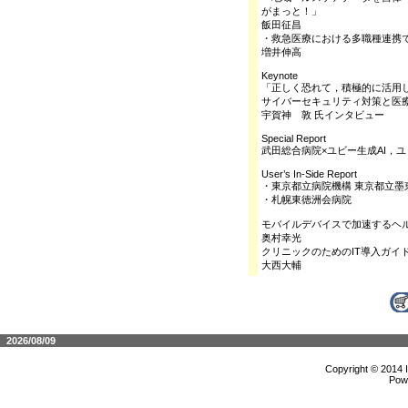
がまっと！」
飯田征昌
・救急医療における多職種連携
増井伸高
Keynote
「正しく恐れて，積極的に活用
サイバーセキュリティ対策と医療
宇賀神 敦 氏インタビュー
Special Report
武田総合病院×ユビー生成AI，ユ
User’s In-Side Report
・東京都立病院機構 東京都立墨
・札幌東徳洲会病院
モバイルデバイスで加速するヘル
奥村幸光
クリニックのためのIT導入ガイ
大西大輔
2026/08/09
Copyright © 2014 
Pow