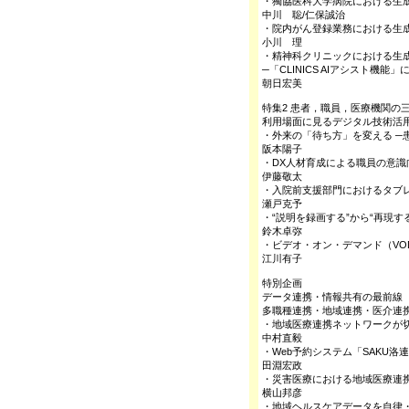
・獨協医科大学病院における生成
中川 聡/仁保誠治
・院内がん登録業務における生成
小川 理
・精神科クリニックにおける生成
─「CLINICS AIアシスト機
朝日宏美
特集2 患者，職員，医療機関の
利用場面に見るデジタル技術活
・外来の「待ち方」を変える ─患
阪本陽子
・DX人材育成による職員の意識
伊藤敬太
・入院前支援部門におけるタブ
瀬戸克予
・“説明を録画する”から“再現する
鈴木卓弥
・ビデオ・オン・デマンド（V
江川有子
特別企画
データ連携・情報共有の最前線
多職種連携・地域連携・医介連
・地域医療連携ネットワークが
中村直毅
・Web予約システム「SAKU
田淵宏政
・災害医療における地域医療連
横山邦彦
・地域ヘルスケアデータを自律