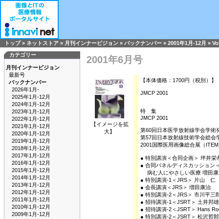
トップ
»
ネットストア
»
月刊インナービジョン
»
バックナンバー
»
2001年1月-12月
»
Vo
カテゴリー
2001年6月号
月刊インナービジョン
最新号
【本体価格：1700円（税別）】
バックナンバー
2026年1月-
JMCP 2001
2025年1月-12月
2024年1月-12月
特 集
2023年1月-12月
JMCP 2001
2022年1月-12月
【イメージを拡
2021年1月-12月
第60回日本医学放射線学会学術
大】
2020年1月-12月
第57回日本放射線技術学会総会
2019年1月-12月
2001国際医用画像総合展（ITEM 
2018年1月-12月
2017年1月-12月
● 特別講演＜合同企画＞ 坪井栄
2016年1月-12月
● 合同パネルディスカッション
2015年1月-12月
病む人にやさしい医療 増田康
2014年1月-12月
● 特別講演-1＜JRS＞ 片山 仁
2013年1月-12月
● 会長講演＜JRS＞ 増田康治
2012年1月-12月
● 特別講演-2＜JRS＞ 市川平三
2011年1月-12月
● 招待講演-1＜JSRT＞ 土井邦雄
2010年1月-12月
● 招待講演-2＜JSRT＞ Hans Roe
2009年1月-12月
● 特別講演-2＜JSRT＞ 松沢哲郎