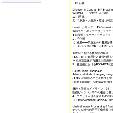
一般 記事
Direction in Contrast MR Imaging
造影MRI――次世代への飛躍
10．肝 臓
2）門脈系・大静脈・渡邊祐司ほ
How-to シリーズ：US Contrast I
造影エコーのノウハウとテクニ
II 領域別ノウハウとテクニック
1．消化器
1）肝臓――装置別の肝腫瘍診
1．LOGIO 700 MR EXPER
新世紀における核医学の展望
FDG-PETの有用性と経済効果
IV 疾患別臨床的有用性と医療経
5．肺腫瘍におけるFDG-PE
Round-Table Discussion
Advanced Medical Imaging
SENSEの臨床応用と有用性を中
Peter Boesiger，Christiane
EBMと診療ガイドライン 14
医療ビッグバン時代の根拠に基
4．モダリティ別画像診断の有
11）Interventional Radiolo
Medical Image Processing & Ana
デジタル時代の医用画像情報 技