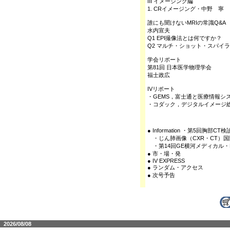
III イメージング編
1. CRイメージング・中野 寧
誰にも聞けないMRIの常識Q&A
水内宣夫
Q1 EPI撮像法とは何ですか？
Q2 マルチ・ショット・スパイ
学会リポート
第81回 日本医学物理学会
福士政広
IVリポート
・GEMS，富士通と医療情報シ
・コダック，デジタルイメージ総合展 「
● Information ・第5回胸部
・じん肺画像（CXR・CT）国際
・第14回GE横河メディカル・E
● 市・場・発
● IV EXPRESS
● ランダム・アクセス
● 次号予告
2026/08/08