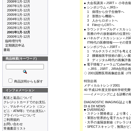
2008年1月-12月
● 大会長講演＜JSRT＞ 小寺吉
2007年1月-12月
● シンポジウム＜JRS＞
2006年1月-12月
1 病理から分子生物学へ
2005年1月-12月
2 形態から機能へ
2004年1月-12月
3 人からロボットへ
2003年1月-12月
4 FilmからCRTへ
2002年1月-12月
● ラウンドテーブルディスカッシ
2001年1月-12月
医療の中の放射線科の位置付
2000年1月-12月
● パネルディスカッション＜JS
臨時増刊号
IT時代の医療情報――その背
定期購読申込
● シンポジウム＜JSRT＞
書籍
1 マルチスライスCTを考え
2 腫瘍核医学技術の新しい展
商品検索(キーワード)
3 ディジタル時代の画像評価
● 電子情報フォーラム“CyberRad
＜JRS，JSRT，JIRA合同企
◇ 2001国際医用画像総合展（ITE
特別企画
商品説明からも探す
メディカルトレンド2001
40 平成12年度文部省科学研究
インフォメーション
――イメージングによる診断の研
配送と返品について
クレジットカードでのお支払
DIAGNOSTIC IMAGING誌よ
DI & DII NEWS
い，マルチペイメント（コン
■ OVERREAD
ビニ・ATM等）でのお支払い
・ステント開発者は，より薄く，
プライバシーについて
・軍部が世界的な電子カルテを
ご利用規約
・大手の遠隔放射線（テレラジオ
お問い合わせ
・SPECTスキャンで，無我が
常備書店リスト