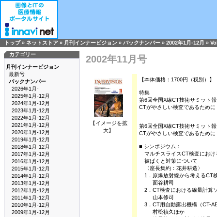
トップ
»
ネットストア
»
月刊インナービジョン
»
バックナンバー
»
2002年1月-12月
»
Vo
カテゴリー
2002年11月号
月刊インナービジョン
最新号
【本体価格：1700円（税別）】
バックナンバー
2026年1月-
特集
2025年1月-12月
第6回全国X線CT技術サミット報
2024年1月-12月
CTがやさしい検査であるために
2023年1月-12月
2022年1月-12月
【イメージを拡
2021年1月-12月
第6回全国X線CT技術サミット報
大】
2020年1月-12月
CTがやさしい検査であるために
2019年1月-12月
■ シンポジウム：
2018年1月-12月
マルチスライスCT検査におけ
2017年1月-12月
被ばくと対策について
2016年1月-12月
〈座長集約：花井耕造〉
2015年1月-12月
1．原爆放射線から考えるCT
2014年1月-12月
面谷耕司
2013年1月-12月
2．CT検査における線量計算
2012年1月-12月
山本修司
2011年1月-12月
3．CT用自動露出機構（CT-A
2010年1月-12月
村松禎久ほか
2009年1月-12月