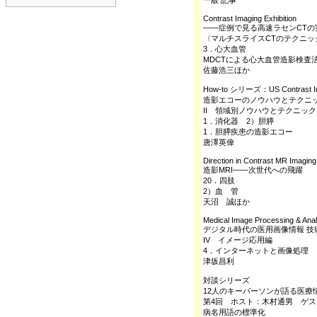
一般 記事
Contrast Imaging Exhibition
――症例で見る高速ラセンCTの
〈マルチスライスCTのテクニッ
3．心大血管
MDCTによる心大血管造影検査
佐藤浩三ほか
How-to シリーズ：US Contrast I
造影エコーのノウハウとテクニ
II 領域別ノウハウとテクニック
1．消化器 2）胆膵
1．胆膵疾患の造影エコー
唐澤英偉
Direction in Contrast MR Imaging
造影MRI――次世代への飛躍
20．四肢
2）血 管
天沼 誠ほか
Medical Image Processing & Ana
デジタル時代の医用画像情報 技
IV イメージ応用編
4．インターネットと画像処理
津坂昌利
対談シリーズ
12人のキーパーソンが語る医療
第4回 ホスト：木村通男 ゲ
病名用語の標準化