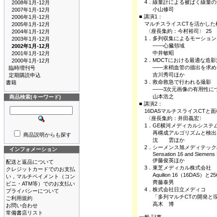
4．線量計による被ばく線量の
2008年1月-12月
小山修司
2007年1月-12月
■ 講演1：
2006年1月-12月
マルチスライスCTを活かした
2005年1月-12月
〈座長集約：今村裕司〉 25
2004年1月-12月
1．多列収集によるモーション
2003年1月-12月
――心臓領域
2002年1月-12月
中井敏昭
2001年1月-12月
2．MDCTにおける最適な造影
2000年1月-12月
――末梢血管の描出を求め
臨時増刊号
吉川秀司ほか
定期購読申込
3．救命救急で行われる撮影
書籍
――3次元画像の有用性に
山本浩之
商品検索(キーワード)
■ 講演2：
16DASマルチスライスCTと
〈座長集約：井田義宏〉
1．GE横河メディカルシステ
再構成アルゴリズムと検出
商品説明からも探す
沈 雲ほか
2．シーメンス旭メディテック
インフォメーション
Sensation 16 and Siemens F
伊藤俊英ほか
配送と返品について
3．東芝メディカル株式会社
クレジットカードでのお支払
Aquilion 16（16DAS）と2
い，マルチペイメント（コン
齊藤泰男
ビニ・ATM等）でのお支払い
4．株式会社日立メディコ
プライバシーについて
「多列マルチCTの開発と現
ご利用規約
高木 博
お問い合わせ
常備書店リスト