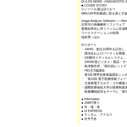
DI & DII NEWS（DIAGNOST
■ COVER STORY
◎ノーベル賞は誤りか？
MRIの科学的業績に影を落とす
Image Analysis Software――Nex
次世代の画像解析ソフトウェア
業務効率化に伴うフィルム作成
ワークステーションの利用
稲村秀一ほか
IVリポート
・JAHIS，創立10周年を記念し
講演会およびパーティを開催
・GE横河メディカルシステム，
2004年度ビジネス・製品・サ
・島津製作所，“第81回レントゲ
・HELICS協議会
第1回 標準化推進協議会シン
・「第10回 電子医療情報フォ
大規模電子カルテ：その構築
・国際医療福祉大学が医療制度
医療機関経営をテーマに「第3
● Information
● JAMIT便り
● 市・場・発
● IV EXPRESS
● ランダム・アクセス
● 次号予告