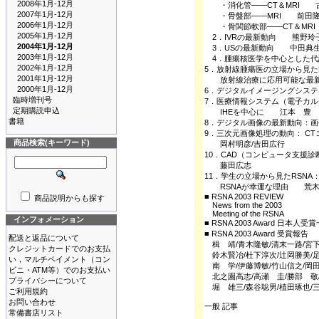
2008年1月-12月
・消化管――CT＆MRI 
2007年1月-12月
・骨盤部――MRI 前田
2006年1月-12月
・骨関節軟部――CT＆MR
2005年1月-12月
2．IVRの最新動向 熊野玲
2004年1月-12月
3．USの最新動向 中田典
2003年1月-12月
4．腫瘍核医学を中心とした
2002年1月-12月
5．放射線腫瘍医の立場から見たR
2001年1月-12月
放射線治療に応用可能な最
2000年1月-12月
6．デジタルイメージングシス
臨時増刊号
7．医療情報システム（電子カル
定期購読申込
IHEを中心に 江本 豊
書籍
8．デジタル画像の最新動向：
9．三次元画像処理の動向： C
商品検索(キーワード)
岡村明彦/吉田広行
10．CAD（コンピュータ支援
藤田広志
11．学生の立場から見たRSNA
RSNAが幸運な理由 荒木
■ RSNA 2003 REVIEW
商品説明からも探す
News from the 2003
Meeting of the RSNA
インフォメーション
■ RSNA 2003 Award 日本人受
■ RSNA 2003 Award 受賞報告
配送と返品について
楫 靖/青木隆敏/清末一路/宮
クレジットカードでのお支払
鈴木賢冶/杜下淳次/辻岡勝美/
い，マルチペイメント（コン
南 学/伊藤博敏/竹山信之/岡
ビニ・ATM等）でのお支払い
北之園高志/高瀬 圭/勝部 敬
プライバシーについて
堀 雄三/森谷聡男/植田琢也/
ご利用規約
お問い合わせ
一般 記事
常備書店リスト