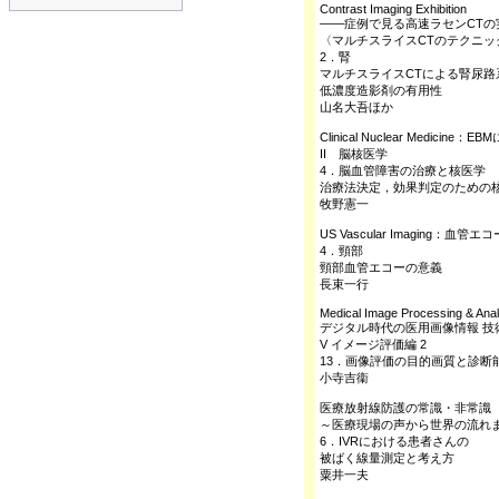
Contrast Imaging Exhibition
――症例で見る高速ラセンCTの
〈マルチスライスCTのテクニックシ
2．腎
マルチスライスCTによる腎尿路
低濃度造影剤の有用性
山名大吾ほか
Clinical Nuclear Medici
II 脳核医学
4．脳血管障害の治療と核医学
治療法決定，効果判定のための
牧野憲一
US Vascular Imaging：
4．頸部
頸部血管エコーの意義
長束一行
Medical Image Processing & Ana
デジタル時代の医用画像情報 技
V イメージ評価編 2
13．画像評価の目的画質と診断
小寺吉衞
医療放射線防護の常識・非常識
～医療現場の声から世界の流れ
6．IVRにおける患者さんの
被ばく線量測定と考え方
粟井一夫