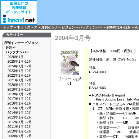
トップ
»
ネットストア
»
月刊インナービジョン
»
バックナンバー
»
2004年1月-12月
»
Vo
カテゴリー
2004年3月号
月刊インナービジョン
最新号
【本体価格：2000円（税別）】
バックナンバー
2026年1月-
別冊付録「象（SHOW）No.5」
2025年1月-12月
2024年1月-12月
特集
2023年1月-12月
RSNA2003
2022年1月-12月
【イメージを拡
2021年1月-12月
大】
特集
2020年1月-12月
RSNA2003
2019年1月-12月
2018年1月-12月
■ RSNA Photo & Report
2017年1月-12月
・Push Buttons Less, Tal
2016年1月-12月
■ エキスパートによるRSNA最
2015年1月-12月
1．CT，MRIの最新技術と臨
2014年1月-12月
・脳・頭頸部――CT＆MR
2013年1月-12月
・胸部（肺）――CT 河
2012年1月-12月
・胸部（肺）――MRI 高
2011年1月-12月
・循環器――CT 西春泰
2010年1月-12月
・循環器――MRI 渡邊
2009年1月-12月
・腹部――CT 内田政史