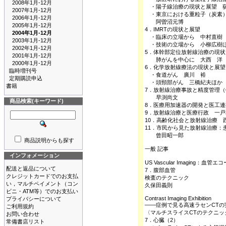
2008年1月-12月
・陽子線治療の現状と展望 
2007年1月-12月
・東京における重粒子（炭素）
2006年1月-12月
阿曽沼元博
2005年1月-12月
4．IMRTの現状と展望
2004年1月-12月
・臨床の立場から 中村直樹
2003年1月-12月
・技術の立場から 小柳広樹
2002年1月-12月
5．体幹部定位放射線治療の現状
2001年1月-12月
肺がんを中心に 大西 洋
2000年1月-12月
6．化学放射線療法の現状と展望
臨時増刊号
・食道がん 廣川 裕
定期購読申込
・頭頸部がん 三橋紀夫ほか
書籍
7．放射線治療事故と精度管理（
早渕尚文
商品検索(キーワード)
8．医療用加速器の開発と医工
9．放射線治療と医療行政 一戸
10．高齢化社会と放射線治療 
11．市民から見た放射線治療：
曾田昭一郎
商品説明からも探す
一般 記事
インフォメーション
US Vascular Imaging：
配送と返品について
7．腹部血管
クレジットカードでのお支払
検査のテクニック
い，マルチペイメント（コン
久保田義則
ビニ・ATM等）でのお支払い
Contrast Imaging Exhibition
プライバシーについて
――症例で見る高速ラセンCTの
ご利用規約
〈マルチスライスCTのテクニックシ
お問い合わせ
7．心臓（2）
常備書店リスト