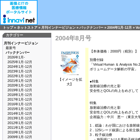
トップ
»
ネットストア
»
月刊インナービジョン
»
バックナンバー
»
2004年1月-12月
»
Vo
カテゴリー
2004年8月号
月刊インナービジョン
最新号
【本体価格：2000円（税別）】
バックナンバー
2026年1月-
別冊付録
2025年1月-12月
「Virtual Human ＆ Analysis No.
2024年1月-12月
ボリュームデータ解析の宇宙」
2023年1月-12月
2022年1月-12月
【イメージを拡
2021年1月-12月
●特集
大】
2020年1月-12月
放射線治療の光と影
2019年1月-12月
安全性とQOLの向上をめざして
2018年1月-12月
2017年1月-12月
特集
2016年1月-12月
放射線治療の光と影
2015年1月-12月
安全性とQOLの向上をめざして
2014年1月-12月
企画協力：中川 恵一（東京大
2013年1月-12月
2012年1月-12月
1．総論：わが国における放射
2011年1月-12月
2．125Iシード線源による前
2010年1月-12月
3．粒子線治療
2009年1月-12月
・放医研における重粒子線治療