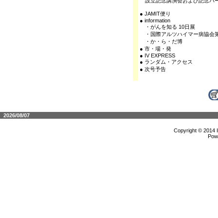
設立記念講演会および記念パ
● JAMIT便り
● information
・がんを知る 10日展
・国際アルツハイマー病協会第
・か・ら・だ博
● 市・場・発
● IV EXPRESS
● ランダム・アクセス
● 次号予告
2026/08/07
Copyright © 2014 
Pow