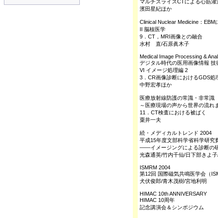
マルチスライスCTによる心筋灌
濱田星紀ほか
Clinical Nuclear Medici
II 脳核医学
9．CT，MRI画像との融合
水村 直/石原眞木子
Medical Image Processing & Ana
デジタル時代の医用画像情報 技
VI イメージ処理編 2
3．CR画像診断におけるGDS処理
中野宏孝ほか
医療放射線防護の常識・非常識
～医療現場の声から世界の流れ
11．CT検査における被ばく
粟井一夫
続・メディカルトレンド 2004
平成15年度文部科学省科学研究
――イメージングによる診断の
光森通英/竹内千仙/日下部きよ子/
ISMRM 2004
第12回 国際磁気共鳴医学会（ISM
犬伏俊郎/青木茂樹/宮地利明
HIMAC 10th ANNIVERSARY
HIMAC 10周年
記念講演会＆シンポジウム