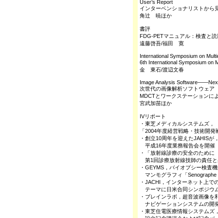
User’s Report
インターベンショナリストから見
角辻 暁ほか
書評
FDG-PETマニュアル：検査と
遠藤啓吾/福田 寛
International Symposium on Mult
6th International Symposium o
金 東石/渡辺文春
Image Analysis Software――Nex
次世代の画像解析ソフトウェア
MDCTとワークステーションに
宮武加苗ほか
IVリポート
・東芝メディカルシステムズ，
「2004年度経営戦略・技術開
・創立10周年を迎えたJAHISが
平成16年度業務報告会を開催
・「放射線診療の安全のために
第1回診療放射線技師の責任と
・GEYMS，バイオプシー検査
マンモグラフィ「Senographe
・JACHI，インターネット上で
テーマに日米合同シンポジウ
・ブレインラボ，超音波画像を
ナビゲーションシステムの開
・東芝住電医療情報システムズ