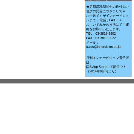
★定期購読期間中の送付先ご
住所の変更につきまして★
お手数ですがインナービジョ
ンまで，電話，FAX，メー
ル，いずれかの方法にてご連
絡をお願いいたします。
TEL：03-3818-3502
FAX：03-3818-3522
メール：
sales@innervision.co.jp
月刊インナービジョン電子版
は，
iOS App Storeにて配信中！
（2014年8月号より）