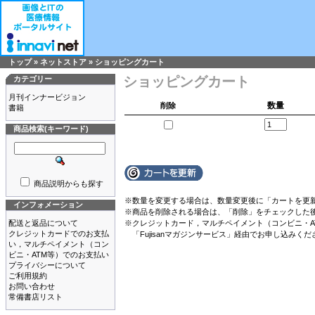
トップ
»
ネットストア
»
ショッピングカート
ショッピングカート
カテゴリー
月刊インナービジョン
数量
削除
書籍
商品検索(キーワード)
商品説明からも探す
※数量を変更する場合は、数量変更後に「カートを更
インフォメーション
※商品を削除される場合は、「削除」をチェックした
配送と返品について
※クレジットカード，マルチペイメント（コンビニ・A
クレジットカードでのお支払
「Fujisanマガジンサービス」
経由でお申し込みくだ
い，マルチペイメント（コン
ビニ・ATM等）でのお支払い
プライバシーについて
ご利用規約
お問い合わせ
常備書店リスト