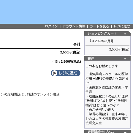
ログイン
|
アカウント情報
|
カートを見る
|
レジに進む
ショッピングカート
1 x
2023年3月号
合計
2,500円(税込)
2,500円(税込)
書評
小計: 2,500円(税込)
この本をお勧めします
・磁気共鳴スペクトルの医学
応用 ─MRSの基礎から臨床ま
で─
・医療放射線防護の常識・非
常識
ジョンの定期購読は，雑誌のオンライン書店
・放射線被ばくの正しい理解
“放射線”と“放射能”と“放射性
物質”はどう違うのか？
・めざせMRIの達人
・学長の回顧録 在米40年，
シカゴ大学名誉教授の波瀾万
丈研究人生
定期購読申し込み