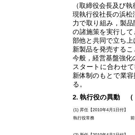
（取締役会長及び執
現執行役社長の浜松
力で取り組み，製品
の諸施策を実行して
部他と共同で立ち上
新製品を発売するこ
今般，経営基盤強化
スタートに合わせて
新体制のもとで業容
る。
2. 執行役の異動 （
(1) 昇任【2010年4月1日付】
執行役常務
前
(2) 新任【2010年4月1日付】