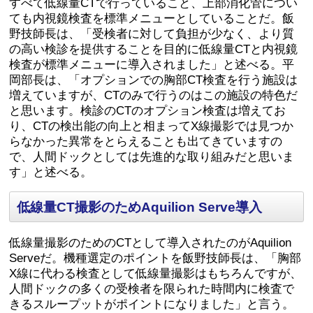
すべて低線量CTで行っていること、上部消化管につい
ても内視鏡検査を標準メニューとしていることだ。飯
野技師長は、「受検者に対して負担が少なく、より質
の高い検診を提供することを目的に低線量CTと内視鏡
検査が標準メニューに導入されました」と述べる。平
岡部長は、「オプションでの胸部CT検査を行う施設は
増えていますが、CTのみで行うのはこの施設の特色だ
と思います。検診のCTのオプション検査は増えてお
り、CTの検出能の向上と相まってX線撮影では見つか
らなかった異常をとらえることも出てきていますの
で、人間ドックとしては先進的な取り組みだと思いま
す」と述べる。
低線量CT撮影のためAquilion Serve導入
低線量撮影のためのCTとして導入されたのがAquilion
Serveだ。機種選定のポイントを飯野技師長は、「胸部
X線に代わる検査として低線量撮影はもちろんですが、
人間ドックの多くの受検者を限られた時間内に検査で
きるスループットがポイントになりました」と言う。