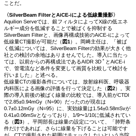
ことだ。
〈SilverBeam FilterとAiCE-iによる低線量撮影〉
Aquilion Serveでは、銀フィルタによってX線の低エネ
ルギー成分を低減することで被ばくを抑制する
SilverBeam Filterと、画像再構成技術のAiCE-iによって
低線量CT撮影が可能だ（
図1
）。岡﨑主任は、「被ば
く低減については、SilverBeam Filterの効果が大きく他
社との検討の余地はありませんでした。導入に当たっ
＊
ては、以前からの再構成法であるAIDR 3D
とAiCE-i
で、管電流など条件を変更して画質を比較して検討を
行いました」と述べる。
低線量CTの撮影条件については、放射線科医、呼吸器
内科医による画像の評価を行って決定した（
図2
）。実
際の導入前後の被ばく線量の比較では、導入前がCTDI
で2.85±0.94mGy（N=90）だったのが現在は
0.7±0.12mGy（N=95）に、実効線量は1.54±0.58mSvが
0.41±0.06mSvとなっており、1/9〜1/10に低減されてい
る（
図3
）。平岡部長は線量の設定について、「肺野条
件だけであれば、さらに線量を下げることは可能です
が、CTで撮影された範囲はチェックしたいという当院