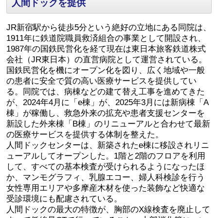
人間ドックを提供
JR新宿駅から徒歩5分という絶好の立地にある同院は、
1911年に鉄道院職員救済組合の事業として開設され、
1987年の国鉄民営化を経て現在は東日本旅客鉄道株式
会社（JR東日本）の直営病院として運営されている。
国鉄民営化を機にオープン化を図り、広く地域や一般
の患者に安全で質の高い医療サービスを提供してい
る。同院では、病棟などの建て替え工事を進めてきた
が、2024年4月に「e棟」が、2025年3⽉には新病棟「A
棟」が稼働し、救急外来の拡充や患者⽀援センターを
新設した外来棟「B棟」のリニューアルと合わせて最新
の医療サービスを提供する体制を整えた。
人間ドックセンターは、新築されたe棟に移設されリニ
ューアルしてオープンした。1階と2階のフロアを利用
して、すべての基本検査が受けられるようになったほ
か、マンモグラフィ、乳腺エコー、婦⼈科検診を⾏う
女性専⽤エリアや多摩産木材を使った装飾など快適な
受診環境にも配慮されている。
人間ドックの最大の特徴が、胸部のX線検査を廃止して