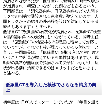
指摘されなかったが、低線量CTで膵臓の主膵管の拡張
が指摘され、精査につながった例などもあるという。
平岡部長は、「消化器内科、呼吸器内科などで人間ド
ックでの指摘で受診される患者数が増えています。人
間ドックからの紹介の外来枠を設けて対応している診
療科もあります」と述べる。
低線量CTで冠動脈の石灰化が指摘され、冠動脈CT検査
や循環器内科への受診にもつながっている。岡﨑主任
は、「冠動脈CTの検査枠を3倍程度に増やして対応し
ていますが、それでも枠が埋まっている状態です」と
言う。平岡部長は、「低線量CTを取り入れて初年度と
いうことで所見が増えている可能性はありますが、冠
動脈の異常が無症候で指摘されて受診につながり、症
状が出る前に治療できるのはメリットだと思います」
と述べる。
低線量CTを導入した検診でさらなる精度の向
上
初年度は1日60人でスタートしていたが、2年目を迎え