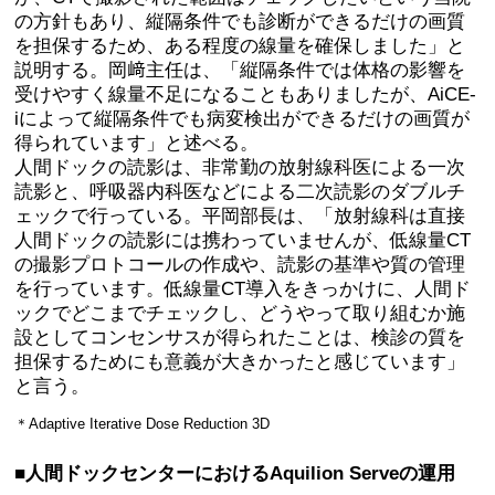
の方針もあり、縦隔条件でも診断ができるだけの画質
を担保するため、ある程度の線量を確保しました」と
説明する。岡﨑主任は、「縦隔条件では体格の影響を
受けやすく線量不足になることもありましたが、AiCE-
iによって縦隔条件でも病変検出ができるだけの画質が
得られています」と述べる。
人間ドックの読影は、非常勤の放射線科医による一次
読影と、呼吸器内科医などによる二次読影のダブルチ
ェックで行っている。平岡部長は、「放射線科は直接
人間ドックの読影には携わっていませんが、低線量CT
の撮影プロトコールの作成や、読影の基準や質の管理
を行っています。低線量CT導入をきっかけに、人間ド
ックでどこまでチェックし、どうやって取り組むか施
設としてコンセンサスが得られたことは、検診の質を
担保するためにも意義が大きかったと感じています」
と言う。
＊Adaptive Iterative Dose Reduction 3D
■人間ドックセンターにおけるAquilion Serveの運用