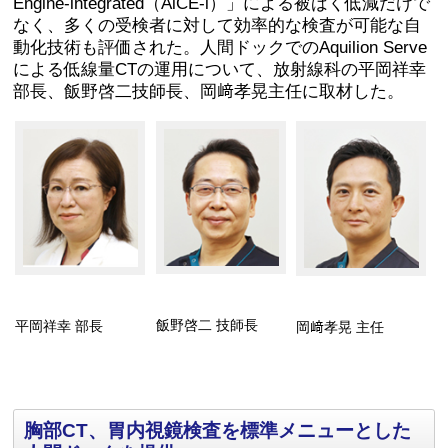
Engine-integrated（AiCE-i）」による被ばく低減だけで
なく、多くの受検者に対して効率的な検査が可能な自
動化技術も評価された。人間ドックでのAquilion Serve
による低線量CTの運用について、放射線科の平岡祥幸
部長、飯野啓二技師長、岡﨑孝晃主任に取材した。
飯野啓二 技師長
平岡祥幸 部長
岡﨑孝晃 主任
胸部CT、胃内視鏡検査を標準メニューとした