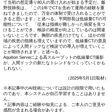
て当初の想定通り80人の受け入れが始まる予定だ。飯
野技師長は、「この1年でCTを含めて運用の経験を重
ねてきましたので、万全の体制で受け入れることがで
きると思います」と述べる。平岡部長は低線量CTの可
能性について、「従来は指摘が難しかった病変を見つ
けることができ、検診の精度が向上しているのは間違
いないところです。胸部の疾患だけでなく、ほかの領
域の疾患の指摘も増えていますので、低線量CTの普及
によって人間ドックなど検診での導入が増えていくこ
とが期待されます」と述べる。
Aquilion Serveによる高スループットの低線量CT撮影
が、人間ドックの新たなトレンドをつくっていくかも
しれない。
（2025年5月1日取材）
※本記事中のAI技術については設計の段階で用いたも
のであり、本システムが自己学習することはありませ
ん。
＊記事内容はご経験や知見による、ご本人のご意見や
感想が含まれる場合があります。