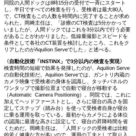
同院の人間ドックは8時15分の受付で一斉にスタート
し、半日ですべての検査を行う。受検者は最大80人
で、CT検査もこの人数を時間内に完了することが求め
られた。岡﨑主任は、「診療のCT検査は5分かかって
いましたが、人間ドックではこれを3分以内で行う必要
があることがわかりました。低線量撮影とスピードを
条件として各社のCT装置を検討したところ、これをク
リアしたのがAquilion Serveでした」と述べる。
〈自動化技術「INSTINX」で3分以内の検査を実現〉
検査時間の短縮で効果を発揮したのが、Aquilion Serve
の自動化技術だ。Aquilion Serveでは、ガントリ内蔵の
カメラ映像で受検者の身体を認識し、タッチパネルの
ワンタップで撮影位置まで自動で寝台が移動する
（Automatic Camera Positioning）。同院では、これに
加えてヘッドファーストとし、さらに寝台の高さを固
定してステップ（踏み台）を使って受検者自身が寝台
に乗る運用を取っている。最初からカメラによる体位
の認識に最適な高さに設定して、寝台の昇降時間を省
くためだ。岡﨑主任は、「人間ドックの受検者は比較
的若く健康な方が多いので、運用の工夫として取り入