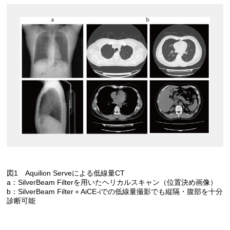
図1 Aquilion Serveによる低線量CT
a：SilverBeam Filterを用いたヘリカルスキャン（位置決め画像）
b：SilverBeam Filter＋AiCE-iでの低線量撮影でも縦隔・腹部を十分
診断可能