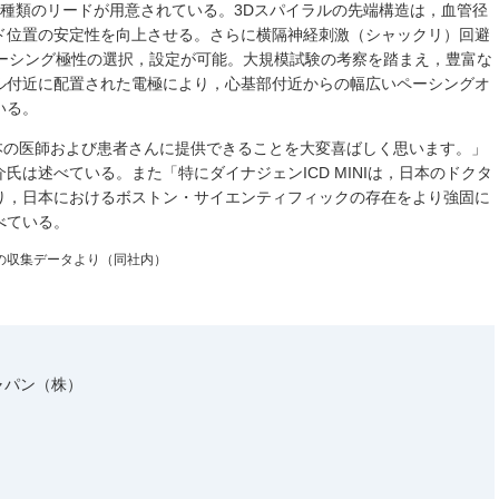
3種類のリードが用意されている。3Dスパイラルの先端構造は，血管径
ド位置の安定性を向上させる。さらに横隔神経刺激（シャックリ）回避
ペーシング極性の選択，設定が可能。大規模試験の考察を踏まえ，豊富な
ル付近に配置された電極により，心基部付近からの幅広いペーシングオ
いる。
，日本の医師および患者さんに提供できることを大変喜ばしく思います。」
氏は述べている。また「特にダイナジェンICD MINIは，日本のドクタ
り，日本におけるボストン・サイエンティフィックの存在をより強固に
べている。
テムの収集データより（同社内）
ャパン（株）