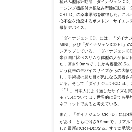
植込み型除細動器「ダイナジェンICD
ーシング機能付き植込み型除細動器「
CRT-D」の薬事承認を取得した。こ
心不全を治療するボストン・サイエン
最新デバイス。
「ダイナジェンICD」には，「ダイナジ
MINI」及び「ダイナジェンICD EL」
ンアップしている。「ダイナジェンICD 
米諸国に比べスリムな体型の人が多い
た，薄さ9.9mmで，しかも容量26.5
いう従来のデバイスサイズからの大幅
し，手術後の見た目が気になる患者さ
いる。そして「ダイナジェンICD E
（＊）
。日本人により適したサイズを実
モデルについては，世界的に見ても平
ネフィットであると考えている。
また，「ダイナジェン CRT-D」には4
があり，ともに薄さ9.9mmで，リア
した最新のCRT-Dになる。すでに承認