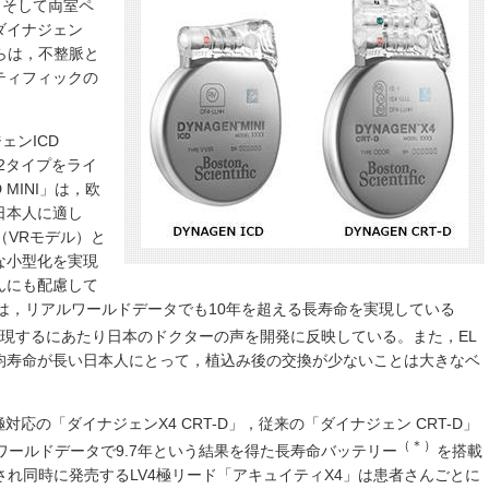
」そして両室ペ
ダイナジェン
れらは，不整脈と
ティフィックの
ェンICD
の2タイプをライ
MINI」は，欧
日本人に適し
㏄（VRモデル）と
な小型化を実現
んにも配慮して
L」は，リアルワールドデータでも10年を超える長寿命を実現している
現するにあたり日本のドクターの声を開発に反映している。また，EL
均寿命が長い日本人にとって，植込み後の交換が少ないことは大きなベ
極対応の「ダイナジェンX4 CRT-D」，従来の「ダイナジェン CRT-D」
（＊）
ルワールドデータで9.7年という結果を得た長寿命バッテリー
を搭載
され同時に発売するLV4極リード「アキュイティX4」は患者さんごとに