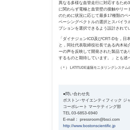
異なる多様な血管走行に対応するため
に関わらず電極と血管壁の接触やリー
のために状況に応じて最多17種類の
ペーシングベクトルの選択とスパイラ
プションを選択できるよう設計されて
「ダイナジェンICD及びCRT-Dを
と，同社代表取締役社長である内木祐介
ーの声を反映して開発された製品であ
するものと期待しています。」とも述
（＊） LATITUDE遠隔モニタリングシス
●問い合わせ先
ボストン･サイエンティフィック ジ
コーポレート マーケティング部
TEL 03-6853-6940
E-mail： pressroom@bsci.com
http://www.bostonscientific.jp