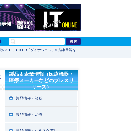
ICD， CRT-D「ダイナジェン」の薬事承認を
製品＆企業情報（医療機器・
承
医療メーカーなどのプレスリ
リース）
製品情報・診断
製品情報・治療
製品情報・ヘルスケアIT