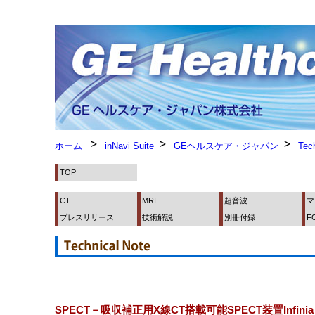
ホーム
inNavi Suite
GEヘルスケア・ジャパン
Tec
TOP
CT
MRI
超音波
マ
プレスリリース
技術解説
別冊付録
F
SPECT－吸収補正用X線CT搭載可能SPECT装置Infinia