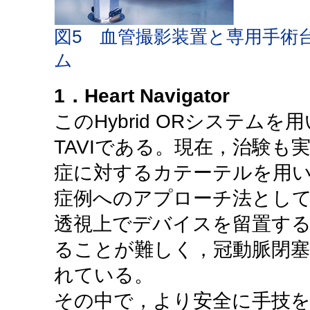
図5 血管撮影装置と専用手術台
ム
1．Heart Navigator
このHybrid ORシステム
TAVIである。現在，治験も
症に対するカテーテルを用
症例へのアプローチ法とし
透視上でデバイスを留置する
ることが難しく，冠動脈閉塞
れている。
その中で，より安全に手技