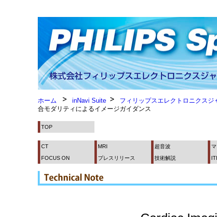
ホーム
inNavi Suite
フィリップスエレクトロニクスジ
合モダリティによるイメージガイダンス
TOP
CT
MRI
超音波
マ
FOCUS ON
プレスリリース
技術解説
I