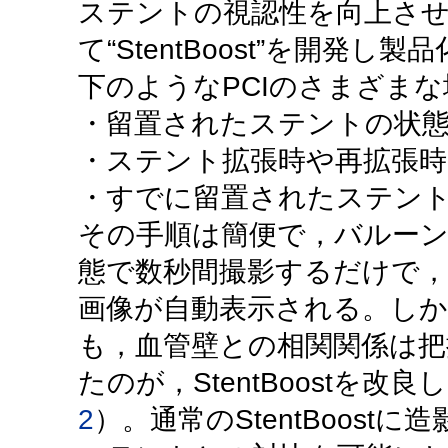
ステントの視認性を向上さ
て“StentBoost”を開発し製
下のようなPCIのさまざま
・留置されたステントの状
・ステント拡張時や再拡張
・すでに留置されたステン
その手順は簡便で，バルー
態で数秒間撮影するだけで
画像が自動表示される。し
も，血管壁との相関関係は
たのが，StentBoostを改良した“
2
）。通常のStentBoos