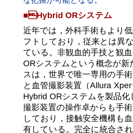
な把握が可能となる。
■Hybrid ORシステム
近年では，外科手術もより
フトしており，従来とは異
ている。非観血的手技と観血手
ORシステムという概念が新
スは，世界で唯一専用の手術台（
と血管撮影装置（Allura X
Hybrid ORシステムを製品化
撮影装置の操作卓からも手術
しており，接触安全機構も血
有している。完全に統合さ