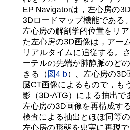
EP Navigatorは，左心
3Dロードマップ機能である
左心房の解剖学的位置をリア
た左心房の3D画像は，アー
リアルタイムに追従する。
ーテルの先端が肺静脈のど
きる（
図4 b
）。左心房の3D
臓CT画像によるもので，も
影（3D-ATG）による抽出で
左心房の3D画像を再構成す
検査による抽出とほぼ同等
左心房の形態を忠実に再現で