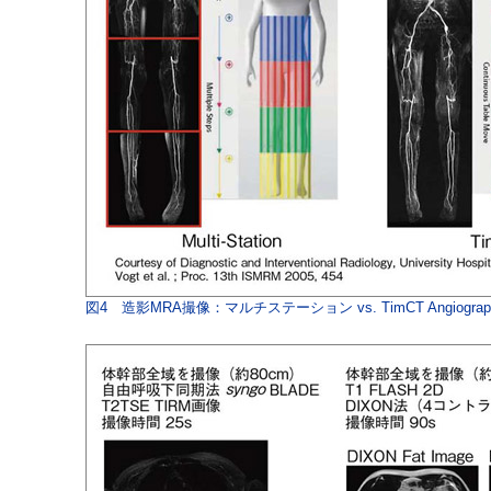
図4 造影MRA撮像：マルチステーション vs. TimCT Angiograp