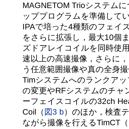
MAGNETOM Trioシス
ッププログラムを準備して
IPAで培った4種類のフェ
をさらに拡張し，最大10個
ズドアレイコイルを同時使用し
速以上の高速撮像，さらに，
う任意範囲撮像や真の全身撮
Timシステムへのランクア
の変更やRFシステムのチャ
ーフェイスコイルの32ch Head
Coil（
図3 b
）のほか，検査
ながら撮像を行えるTimCT（