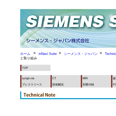
ホーム
inNavi Suite
シーメンス・ジャパン
Technic
と取り組み
TOP
syngo
.via
CT
MRI
超
プレスリリース
技術解説
別冊付録
F