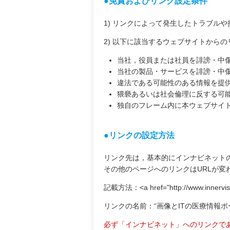
●免責およびリンク設定条件
1) リンクによって発生したトラブル
2) 以下に該当するウェブサイトから
当社，役員または社員を誹謗・中
当社の製品・サービスを誹謗・中
違法である可能性のある情報を提
猥褻あるいは社会倫理に反する可
独自のフレーム内に本ウェブサイ
●リンクの設定方法
リンク先は，基本的にインナビネットのトップページ
その他のページへのリンクはURLが変
記載方法：<a href="http://www.inner
リンクの名前：“画像とITの医療情報
必ず「インナビネット」へのリンクで