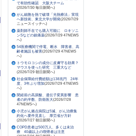
で有効性確認 大阪大チーム
(2026/7/30 毎日新聞へ)
がん細胞を熱で破壊「光熱療法」実現
へ新技術、東北大学が開発
(2026/7/29
ニュースイッチへ)
薬剤師不在でも購入可能に ロキソニ
ンSなどの鎮痛薬
(2026/7/29 47NEWS
へ)
54医療機関で停電、断水 障害者、高
齢者施設も被害
(2026/7/29 47NEWS
へ)
トウモロコシの成分に皮膚守る効果？
マウスを使った研究 三重大など
(2026/7/29 朝日新聞へ)
社会保障給付費総額は138兆円 24年
度、3年ぶり増加
(2026/7/29 47NEWS
へ)
閉経前の高尿酸、遺伝子変異影響 患
者の約半数、防衛医大
(2026/7/28
47NEWSへ)
小児がん拠点病院は5減、がん治療集
約化へ要件見直し 厚労省が方針
(2026/7/27 朝日新聞へ)
COPD患者は500万人、多くは未治
療 40歳以上の喫煙者は注意