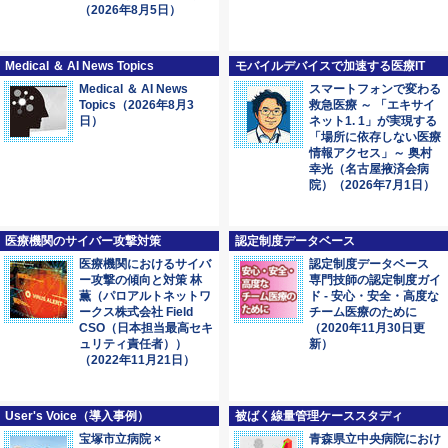
（2026年8月5日）
Medical ＆ AI News Topics
モバイルデバイスで加速する医療IT
Medical ＆ AI News
スマートフォンで変わる
Topics（2026年8月3
救急医療 ～ 「エキサイ
日）
ネット1. 1」が実現する
「場所に依存しない医療
情報アクセス」～ 奥村
幸光（名古屋掖済会病
院）（2026年7月1日）
医療機関のサイバー攻撃対策
認定制度データベース
医療機関におけるサイバ
認定制度データベース
ー攻撃の傾向と対策 林
専門技師の認定制度ガイ
薫（パロアルトネットワ
ド - 安心・安全・高度な
ークス株式会社 Field
チーム医療のために
CSO（日本担当最高セキ
（2020年11月30日更
ュリティ責任者））
新）
（2022年11月21日）
User's Voice（導入事例）
被ばく線量管理ケーススタディ
宝塚市立病院 ×
青森県立中央病院におけ