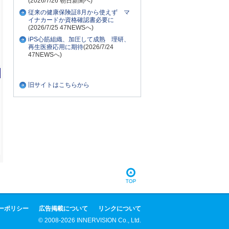
(2026/7/26 朝日新聞へ)
従来の健康保険証8月から使えず マ
イナカードか資格確認書必要に
(2026/7/25 47NEWSへ)
iPS心筋組織、加圧して成熟 理研、
再生医療応用に期待
(2026/7/24
47NEWSへ)
旧サイトはこちらから
ーポリシー
広告掲載について
リンクについて
© 2008-2026 INNERVISION Co., Ltd.