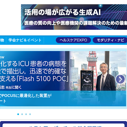
版物
学会ナビ＆イベント
C診療の進化とMRIサーベイランスの重要性
1
2
3
4