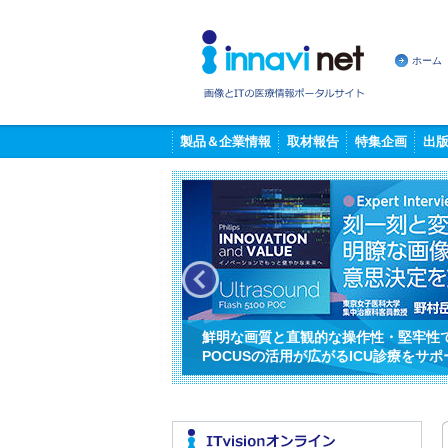
ホーム
製品＆企業情報
取材報告
特集企画
出
昭和医科大学病院
未発症者への保険適用がもたらすHBO