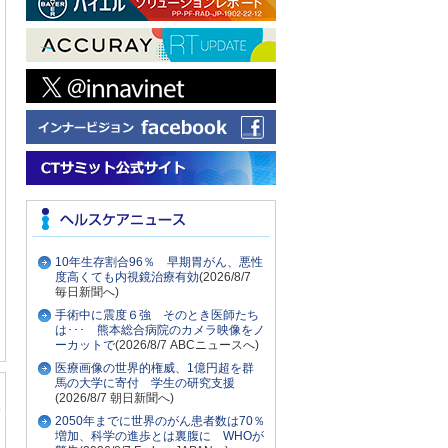
10年生存割合96％ 早期胃がん、悪性
度高くても内視鏡治療有効
(2026/8/7
毎日新聞へ)
手術中に震度６強 そのとき医師たち
は･･･ 熊本総合病院のカメラ映像をノ
ーカットで
(2026/8/7 ABCニュースへ)
医療画像の世界的権威、1億円超を群
馬の大学に寄付 学生の研究支援
(2026/8/7 朝日新聞へ)
2050年までに世界のがん患者数は70％
増加、科学の進歩とは裏腹に WHOが