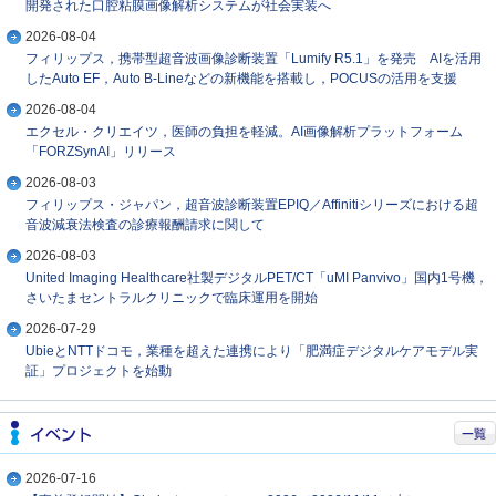
開発された口腔粘膜画像解析システムが社会実装へ
2026-08-04
フィリップス，携帯型超音波画像診断装置「Lumify R5.1」を発売 AIを活用
したAuto EF，Auto B-Lineなどの新機能を搭載し，POCUSの活用を支援
2026-08-04
エクセル・クリエイツ，医師の負担を軽減。AI画像解析プラットフォーム
「FORZSynAI」リリース
2026-08-03
フィリップス・ジャパン，超音波診断装置EPIQ／Affinitiシリーズにおける超
音波減衰法検査の診療報酬請求に関して
2026-08-03
United Imaging Healthcare社製デジタルPET/CT「uMI Panvivo」国内1号機，
さいたまセントラルクリニックで臨床運用を開始
2026-07-29
UbieとNTTドコモ，業種を超えた連携により「肥満症デジタルケアモデル実
証」プロジェクトを始動
2026-07-16