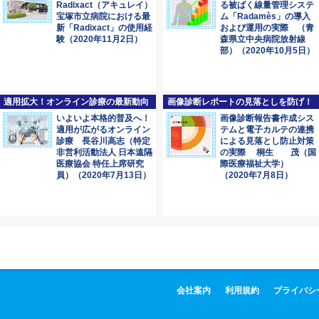
Radixact（アキュレイ）
る被ばく線量管理システ
宝塚市立病院における最
ム「Radamès」の導入
新「Radixact」の使用経
および運用の実際 （青
験（2020年11月2日）
森県立中央病院放射線
部）（2020年10月5日）
適用拡大！オンライン診療の最新動向
画像診断レポートの見落としを防げ！
いよいよ本格的普及へ！
画像診断報告書作成シス
適用が広がるオンライン
テムと電子カルテの連携
診療 長谷川高志（特定
による見落とし防止対策
非営利活動法人 日本遠隔
の実際 桐生 茂（国
医療協会 特任上席研究
際医療福祉大学）
員）（2020年7月13日）
（2020年7月8日）
会社案内
利用規約
プライバシ