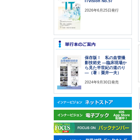
ITvision No.57
2026年6月25日発行
保存版！ 私の血管撮
影技術史 —臨床現場か
ら見た半世紀の道のり
—（著：粟井一夫）
2024年9月30日発売