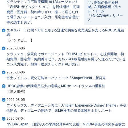
クラシテク，在宅医療機関向けAIエージェント
ツ，医師の負担を軽
「SHISHIザイタクイリョウ」を提供開始。初期
減。AI画像解析プラッ
トフォーム
費用・固定費・契約縛りゼロ。撮って送るだけ
「FORZSynAI」リリー
で電子カルテ・レセコン入力，居宅療養管理指
ス
導の請求も完了。
エキスパートに聞くICUにおける迅速で的確な意思決定を支えるPOCUS最前
線
【インタビュー】
2026-08-06
クラシテク，病院向けAIエージェント「SHISHIビョウイン」を提供開始。初
期費用・固定費・契約縛りゼロ。カルテやX線照射録を撮って送るだけでレセ
コン入力完了。加算・返戻チェックもAIが実行。
2026-08-06
富士フイルム，硬化可能オーバチューブ「ShapeShield」新発売
HBOC診療の保険適用拡大の意義とMRIサーベイランスの重要性
【導入事例】
2026-08-05
フィリップス，ディズニーと共に「Ambient Experience Disney Theme」を提
供開始 ディズニーの物語で小児MR検査の患者体験向上をサポート
2026-08-04
NVIDIA Japan，口腔がんの早期発見をAIで支援：NVIDIA参画の研究を基盤に