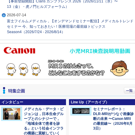
【事前登録開始】Claris カンファレンス 2026（2026/11/11（水）〜
13（金）・虎ノ門ヒルズフォーラム）
2026-07-14
富士フイルムメディカル，【オンデマンドセミナー配信】メディカルトレンド
セミナー 今、知っておきたい！医療現場の最前線トピックス
Season4（2026/7/24 - 2026/8/14）
インタビュー
Line Up（アーカイブ）
メディカル・データ・ビ
セミナーレポート：
ジョンは，日本生命グル
DLR-MRIがつなぐ画像診
ープとのシナジーで，
断の未来 〜Canon MRI
「地域全体で患者を診
の最前線〜（2026年8月
る」という社会インフラ
3日）
の構築に貢献していく