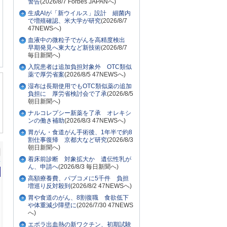
警告
(2026/8/7 Forbes JAPANへ)
生成AIが「新ウイルス」設計 細菌内
で増殖確認、米大学が研究
(2026/8/7
47NEWSへ)
血液中の微粒子でがんを高精度検出
早期発見へ東大など新技術
(2026/8/7
毎日新聞へ)
入院患者は追加負担対象外 OTC類似
薬で厚労省案
(2026/8/5 47NEWSへ)
湿布は長期使用でもOTC類似薬の追加
負担に 厚労省検討会で了承
(2026/8/5
朝日新聞へ)
ナルコレプシー新薬を了承 オレキシ
ンの働き補助
(2026/8/3 47NEWSへ)
胃がん・食道がん手術後、1年半で約8
割仕事復帰 京都大など研究
(2026/8/3
朝日新聞へ)
着床前診断 対象拡大か 遺伝性乳が
ん、申請へ
(2026/8/3 毎日新聞へ)
高額療養費、パブコメに5千件 負担
増巡り反対殺到
(2026/8/2 47NEWSへ)
胃や食道のがん、8割復職 食欲低下
や体重減少障壁に
(2026/7/30 47NEWS
へ)
エボラ出血熱の新ワクチン、初期試験