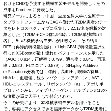
おけるCHDを予測する機械学習モデルを開発し，その
成果をFrontiersに発表した。
研究チームによると，中国・重慶医科大学の医療デー
タプラットフォームからCAGを受けたT2DM患者のデー
タをレトロスペクティブに収集し，2,517名を解析の対
象とした（T2DM＋CHD群1,943名，T2DM単独群574
名）。5つの機械学習モデルが比較され，その結果，
RFE（再帰的特徴量削減）＋LightGBMで特徴量選択を
行ったXGBoostが最も優れたパフォーマンスを示した
（AUC：0.814，正解率：0.799，適合率：0.841，再現
率：0.920，F1スコア：0.879）。SHapley Additive
exPlanations分析では，年齢，高血圧，喫煙の有無，
HbA1c，血糖値，総タンパク，クレアチニン，AST，
HDL-コレステロール，リポタンパク（a），アポリポ
プロテインA-1，フィブリノーゲン，アルブミンの13の
特徴量が重要因子として特定された。
今回の研究により，本機械学習モデルを用いること
で，容易にアクセスできる臨床データからT2DM患者に