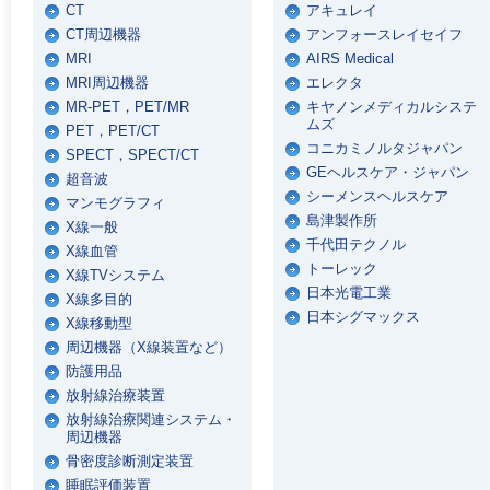
CT
アキュレイ
CT周辺機器
アンフォースレイセイフ
MRI
AIRS Medical
MRI周辺機器
エレクタ
MR-PET，PET/MR
キヤノンメディカルシステ
ムズ
PET，PET/CT
コニカミノルタジャパン
SPECT，SPECT/CT
GEヘルスケア・ジャパン
超音波
シーメンスヘルスケア
マンモグラフィ
島津製作所
X線一般
千代田テクノル
X線血管
トーレック
X線TVシステム
日本光電工業
X線多目的
日本シグマックス
X線移動型
周辺機器（X線装置など）
防護用品
放射線治療装置
放射線治療関連システム・
周辺機器
骨密度診断測定装置
睡眠評価装置