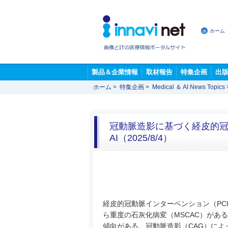
ホーム
製品＆企業情報
取材報告
特集企画
出
ホーム
>
特集企画
>
Medical ＆ AI News Topics
冠動脈造影に基づく経皮的
AI（2025/8/4）
経皮的冠動脈インターベンション（PC
ら重度の石灰化病変（MSCAC）があ
傾向がある。冠動脈造影（CAG）によ