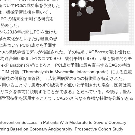
基づいてPCIの成功率を予測した
は，機械学習技術を用いて，
らPCIの結果を予測する研究を
archに発表した。
ら2018年の間にPCIを受けた
冠動脈石灰化がないまたは軽度の患
徴に基づいてPCIの成功を予測す
つの機械学習モデルが検証された。その結果，XGBoostが最も優れた
均適合率0.986，F1スコア0.970，幾何平均 0.979），最も効果的なモ
ive exPlanations分析によると，PCI成功予測に最も寄与するCAGの特徴
hrombolysis in Myocardial Infarction grade）による血流
変前後の健康な血管径），広範囲病変の6つの特徴量が特定された。
用いることで，患者のPCI成功率が低いと予測された場合，医師は患
うリスクを事前に説明することができる」と述べている。今後は，畳み
層学習技術を活用することで，CAGのさらなる多様な特徴を分析できる
ntervention Success in Patients With Moderate to Severe Coronary
arning Based on Coronary Angiography: Prospective Cohort Study