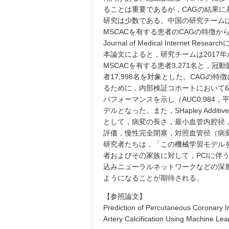
ることは重要であるが，CAGの結果に
研究は少数である。中国の研究チーム
MSCACを有する患者のCAGの特徴か
Journal of Medical Internet Rese
本論文によると，研究チームは2017年か
MSCACを有する患者3,271名と，
者17,998名を対象とした。CAGの特
るために，内部検証コホートにおいて6
パフォーマンスを示し（AUC0.984，平
デルとなった。また，SHapley Addit
として，病変の長さ，最小血管内腔径，TIMI分類（T
評価，慢性完全閉塞，対照血管径（病
研究者たちは，「この機械学習モデルを
者およびその家族に対して，PCIに伴
込みニューラルネットワークなどの深
ようになることが期待される。
【参照論文】
Prediction of Percutaneous Coronary I
Artery Calcification Using Machine Le