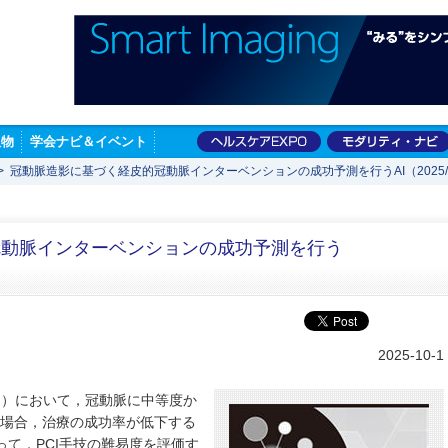
版物
学会ナビ＆イベント
>
冠動脈造影に基づく経皮的冠動脈インターベンションの成功予測を行うAI（2025/8
冠動脈インターベンションの成功予測を行う
2025-10-1
I）において，冠動脈に中等度か
る場合，治療の成功率が低下する
って，PCI手技の難易度を評価す