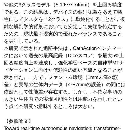
や他の3クラスモデル（5.19〜7.74mm）を上回る精度
である。この結果は，デバイスの個別認識をあえて犠
牲にしてタスクを「2クラス」に単純化することが，複
雑な解剖学的背景においても安定して先端を特定する
ための，現状最も現実的で優れたバランスであること
を実証している。
本研究で示された追跡手法は，CathActionベンチマー
クにおいて過去の最高記録（Diceスコア）を最大5%上
回る精度向上を達成し，強化学習ベースの自律型MTナ
ビゲーションに向けた信頼性の高い基盤となることが
示された。一方で，ファントム環境（1mm未満の誤
差）と実際の生体内データ（4〜7mmの誤差）の間には
依然として性能差が存在する。しかし，不確定事項の
大きい生体内での実現可能性と汎用能力を示したとい
う点で本研究の意味するところは大きい。
【参照論文】
Toward real-time autonomous navigation: transformer-