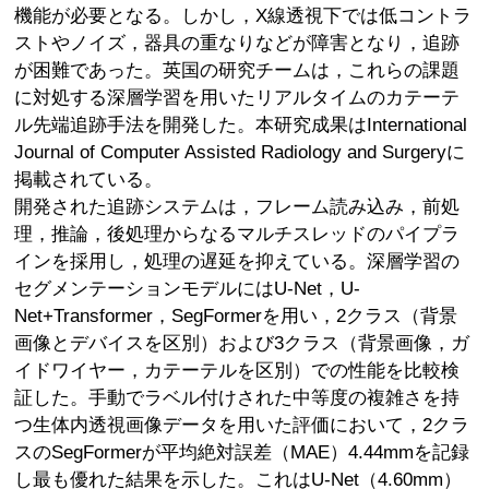
機能が必要となる。しかし，X線透視下では低コントラ
ストやノイズ，器具の重なりなどが障害となり，追跡
が困難であった。英国の研究チームは，これらの課題
に対処する深層学習を用いたリアルタイムのカテーテ
ル先端追跡手法を開発した。本研究成果はInternational
Journal of Computer Assisted Radiology and Surgeryに
掲載されている。
開発された追跡システムは，フレーム読み込み，前処
理，推論，後処理からなるマルチスレッドのパイプラ
インを採用し，処理の遅延を抑えている。深層学習の
セグメンテーションモデルにはU-Net，U-
Net+Transformer，SegFormerを用い，2クラス（背景
画像とデバイスを区別）および3クラス（背景画像，ガ
イドワイヤー，カテーテルを区別）での性能を比較検
証した。手動でラベル付けされた中等度の複雑さを持
つ生体内透視画像データを用いた評価において，2クラ
スのSegFormerが平均絶対誤差（MAE）4.44mmを記録
し最も優れた結果を示した。これはU-Net（4.60mm）