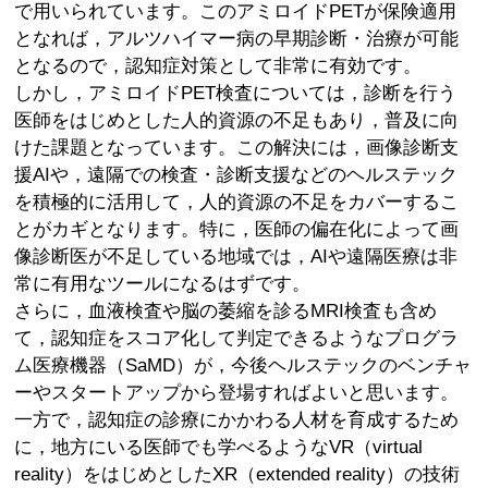
で用いられています。このアミロイドPETが保険適用
となれば，アルツハイマー病の早期診断・治療が可能
となるので，認知症対策として非常に有効です。
しかし，アミロイドPET検査については，診断を行う
医師をはじめとした人的資源の不足もあり，普及に向
けた課題となっています。この解決には，画像診断支
援AIや，遠隔での検査・診断支援などのヘルステック
を積極的に活用して，人的資源の不足をカバーするこ
とがカギとなります。特に，医師の偏在化によって画
像診断医が不足している地域では，AIや遠隔医療は非
常に有用なツールになるはずです。
さらに，血液検査や脳の萎縮を診るMRI検査も含め
て，認知症をスコア化して判定できるようなプログラ
ム医療機器（SaMD）が，今後ヘルステックのベンチャ
ーやスタートアップから登場すればよいと思います。
一方で，認知症の診療にかかわる人材を育成するため
に，地方にいる医師でも学べるようなVR（virtual
reality）をはじめとしたXR（extended reality）の技術