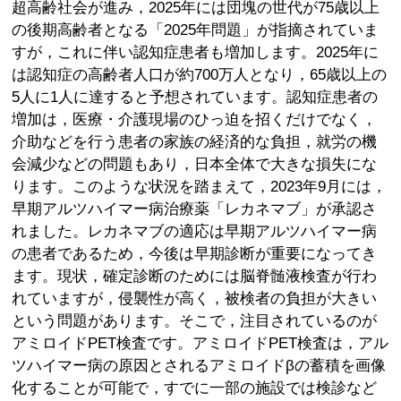
超高齢社会が進み，2025年には団塊の世代が75歳以上
の後期高齢者となる「2025年問題」が指摘されていま
すが，これに伴い認知症患者も増加します。2025年に
は認知症の高齢者人口が約700万人となり，65歳以上の
5人に1人に達すると予想されています。認知症患者の
増加は，医療・介護現場のひっ迫を招くだけでなく，
介助などを行う患者の家族の経済的な負担，就労の機
会減少などの問題もあり，日本全体で大きな損失にな
ります。このような状況を踏まえて，2023年9月には，
早期アルツハイマー病治療薬「レカネマブ」が承認さ
れました。レカネマブの適応は早期アルツハイマー病
の患者であるため，今後は早期診断が重要になってき
ます。現状，確定診断のためには脳脊髄液検査が行わ
れていますが，侵襲性が高く，被検者の負担が大きい
という問題があります。そこで，注目されているのが
アミロイドPET検査です。アミロイドPET検査は，アル
ツハイマー病の原因とされるアミロイドβの蓄積を画像
化することが可能で，すでに一部の施設では検診など