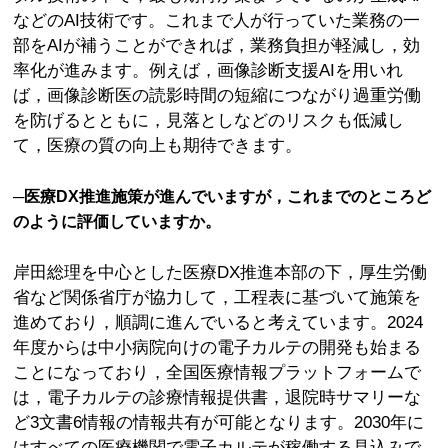
などのAI技術です。これまで人が行っていた業務の一
部をAIが補うことができれば，業務負担が軽減し，効
率化が進みます。例えば，画像診断支援AIを用いれ
ば，画像診断医の読影時間の短縮につながり過重労働
を防げるとともに，見落としなどのリスクも低減し
て，医療の質の向上も期待できます。
─医療DX推進施策が進んでいますが，これまでのところど
のように評価していますか。
岸田総理を中心とした医療DX推進本部の下，厚生労働
省など関係省庁が協力して，工程表に基づいて施策を
進めており，順調に進んでいると考えています。2024
年度からは中小病院向けの電子カルテの開発も始まる
ことになっており，全国医療情報プラットフォームで
は，電子カルテの診療情報提供書，退院時サマリーな
ど3文書6情報の情報共有が可能となります。2030年に
はすべての医療機関で電子カルテが稼働する見込みで