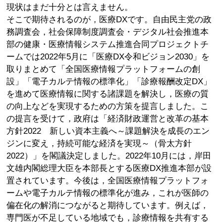
現状はまだ十分とは言えません。
そこで期待されるのが，医療DXです。自由民主党の政
務調査会，社会保障制度調査会・デジタル社会推進本
部の健康・医療情報システム推進合同プロジェクトチ
ームでは2022年5月に「医療DX令和ビジョン2030」を
取りまとめて「全国医療情報プラットフォームの創
設」「電子カルテ情報の標準化」「診療報酬改定DX」
を進めて医療情報に関する諸課題を解決し，医療の質
の向上などを実現するための方策を提言しました。こ
の提言を受けて，政府は「経済財政運営と改革の基本
方針2022 新しい資本主義へ～課題解決を成長のエン
ジンに変え，持続可能な経済を実現～（骨太方針
2022）」を閣議決定しました。2022年10月には，岸田
文雄内閣総理大臣を本部長とする医療DX推進本部が設
置されています。今後は，全国医療情報プラットフォ
ームや電子カルテ情報の標準化が進み，これが医師の
偏在化の解消につながると期待しています。例えば，
専門医が不足している地域でも，診療情報を共有する