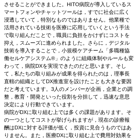
させることができました。HITO病院が導入しているス
マートフォンやチャットツールは，すでに社会に広く
浸透していて，特別なものではありません。他業種で
活用されている技術を医療に応用していくという手法
で取り組んだことで，職員に負担をかけずにコストを
抑え，スムーズに進められました。さらに，デジタル
技術を導入することで，小規模ケアチーム「多職種協
働セルケアシステム®」のように組織体制やルールも変
わって，病院DXを実現できたのだと思います。そし
て，私たちの取り組みが成果を得られたのは，理事長
直轄の組織としてDX推進室を設けたことも大きな要因
だと考えています。3人のメンバーが企画，企業との調
整，教育・開発といった役割を分担して，迅速な意思
決定により行動できています。
病院がDXに取り組む上では多くの課題があります。そ
の一つとしてコストが挙げられますが，現在の診療報
酬はDXに対する評価が低く，投資に見合うものではあ
りません。また，医療DXに取り組む上で費用対効果を