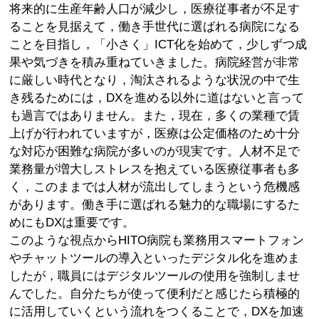
将来的に生産年齢人口が減少し，医療従事者が不足す
ることを見据えて，働き手世代に選ばれる病院になる
ことを目指し，「小さく」ICT化を始めて，少しずつ成
果や気づきを積み重ねていきました。病院経営が非常
に厳しい時代となり，淘汰されるような状況の中で生
き残るためには，DXを進める以外に道はないと言って
も過言ではありません。また，現在，多くの業種で賃
上げが行われていますが，医療は公定価格のため十分
な対応が困難な病院が多いのが現実です。人材不足で
業務量が増大しストレスを抱えている医療従事者も多
く，このままでは人材が流出してしまうという危機感
があります。働き手に選ばれる魅力的な職場にするた
めにもDXは重要です。
このような視点からHITO病院も業務用スマートフォン
やチャットツールの導入といったデジタル化を進めま
したが，職員にはデジタルツールの使用を強制しませ
んでした。自分たちが使って便利だと感じたら積極的
に活用していくという流れをつくることで，DXを加速