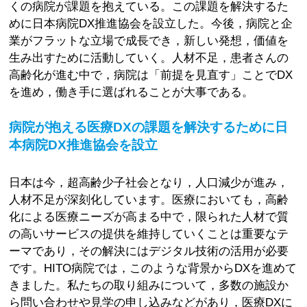
くの病院が課題を抱えている。この課題を解決するた
めに日本病院DX推進協会を設立した。今後，病院と企
業がフラットな立場で成長でき，新しい発想，価値を
生み出すために活動していく。人材不足，患者さんの
高齢化が進む中で，病院は「前提を見直す」ことでDX
を進め，働き手に選ばれることが大事である。
病院が抱える医療DXの課題を解決するために日
本病院DX推進協会を設立
日本は今，超高齢少子社会となり，人口減少が進み，
人材不足が深刻化しています。医療においても，高齢
化による医療ニーズが高まる中で，限られた人材で質
の高いサービスの提供を維持していくことは重要なテ
ーマであり，その解決にはデジタル技術の活用が必要
です。HITO病院では，このような背景からDXを進めて
きました。私たちの取り組みについて，多数の施設か
ら問い合わせや見学の申し込みなどがあり，医療DXに