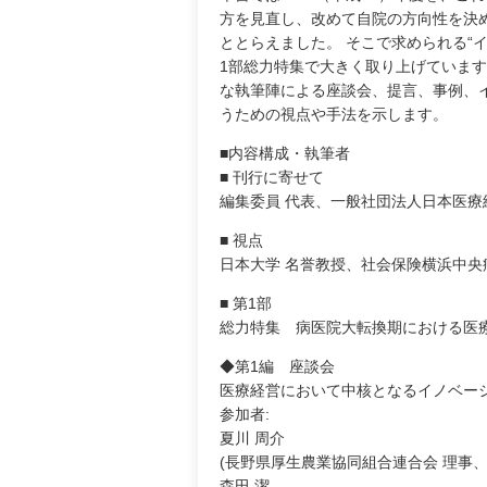
方を見直し、改めて自院の方向性を決
ととらえました。 そこで求められる“
1部総力特集で大きく取り上げています
な執筆陣による座談会、提言、事例、
うための視点や手法を示します。
■内容構成・執筆者
■ 刊行に寄せて
編集委員 代表、一般社団法人日本医療経
■ 視点
日本大学 名誉教授、社会保険横浜中央病
■ 第1部
総力特集 病医院大転換期における医療
◆第1編 座談会
医療経営において中核となるイノベー
参加者:
夏川 周介
(長野県厚生農業協同組合連合会 理事、
森田 潔