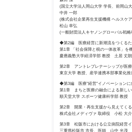
(国立大学法人岡山大学 学長、前岡山大
中井 一郎
(株式会社企業再生支援機構 ヘルスケ
松山 幸弘
(一般財団法人キヤノングローバル戦略
◆第2編 医療経営に新潮流をつくる
第1章 「社会保障と税の一体改革」を
慶應義塾大学経済学部 教授 土居 丈朗
第2章 アントレプレナーシップが医
東京大学 教授、産学連携本部事業化推
◆第3編 医療"経営"イノベーション
第1章 まちと医療の融合による新し
順天堂大学 スポーツ健康科学部 教授 
第2章 開業・再生支援から見えてく
株式会社メディヴァ 取締役 小松 大介
第3章 松阪市における公立病院経営
三重県松阪市 市長、医師 山中 光茂