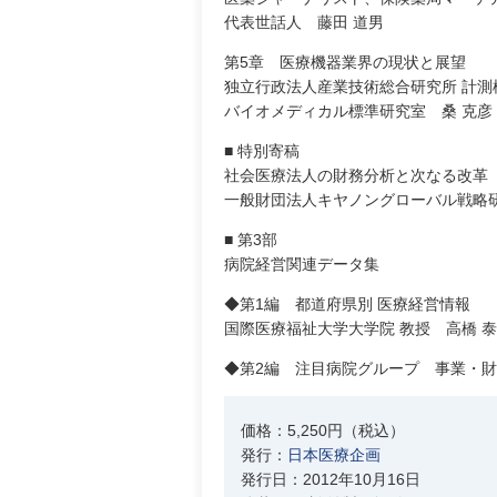
代表世話人 藤田 道男
第5章 医療機器業界の現状と展望
独立行政法人産業技術総合研究所 計測
バイオメディカル標準研究室 桑 克彦
■ 特別寄稿
社会医療法人の財務分析と次なる改革
一般財団法人キヤノングローバル戦略研
■ 第3部
病院経営関連データ集
◆第1編 都道府県別 医療経営情報
国際医療福祉大学大学院 教授 高橋 泰
◆第2編 注目病院グループ 事業・財務
価格：5,250円（税込）
発行：
日本医療企画
発行日：2012年10月16日