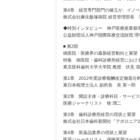
第4章 経営専門部門の確立が、イノベ
株式会社麻生飯塚病院 経営管理部長 
◆特別インタビュー 神戸医療産業都
公益財団法人神戸国際医療交流財団 理
■ 第2部
病医院・医療界の最新経営動向と展望
特集 病医院・歯科診療所経営におけ
東京医科歯科大学大学院 教授 伏見 
第1章 2012年度診療報酬改定徹底分
東日本税理士法人 副所長 長 英一郎
第2章 開設主体・診療科目・サービ
医療ジャーナリスト 牧 潤二
第3章 歯科診療所経営の現状と展望
株式会社日本歯科新聞社『アポロニア2
第4章 医薬品業界の現状と展望
医薬ジャーナリスト、保険薬局マーケ