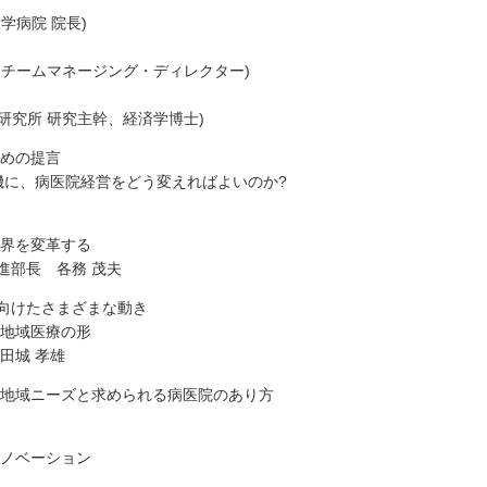
学病院 院長)
アチームマネージング・ディレクター)
研究所 研究主幹、経済学博士)
ための提言
機に、病医院経営をどう変えればよいのか?
療界を変革する
進部長 各務 茂夫
に向けたさまざまな動き
い地域医療の形
田城 孝雄
る地域ニーズと求められる病医院のあり方
イノベーション