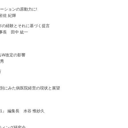
ーションの原動力に!
岩佐 紀輝
市の経験とそれに基づく提言
事長 田中 紘一
るW改定の影響
清秀
析
ス別にみた病医院経営の現状と展望
1』 編集長 水谷 惟紗久
ティング研究会