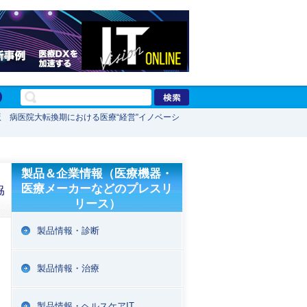
度版 病医院大転換期における医療“経営”イノベーシ
製品＆企業情報（医療機器・
医療メーカーなどのプレスリ
協
リース）
製品情報・診断
製品情報・治療
製品情報・ヘルスケアIT