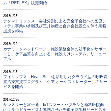
ム「REFLEX」販売開始
2018/1/23
テクマトリックス，会社分割による完全子会社への医療シ
ステム事業の承継及び三井物産と合弁会社設立を伴う業務
提携を締結
2018/1/22
カナミックネットワーク，施設業務全体の効率化をサポー
トし，ケア品質を向上する「施設向けシステム」リニュー
アル
2018/1/15
フィリップス，HealthSuiteを活用したクラウド型の呼吸装
置治療支援プログラム「ケア オーケストレーター」のサー
ビスを開始
2017/12/25
サンスターと富士通，IoTスマートハブラシと歯科医院向
けクラウドサービスを連携させた先進予防歯科サービスを