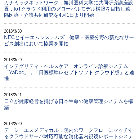
カナミックネットワーク，旭川医科大学に共同研究講座設
置，IoTクラウド利用のグローバルモデル構築を目指し遠
隔医療・介護共同研究を4月1日より開始
2018/3/30
NECとイーエムシステムズ，健康・医療分野の新たなサー
ビス創出において協業を開始
2018/3/29
インテグリティ・ヘルスケア，オンライン診療システム
「YaDoc」，「日医標準レセプトソフト クラウド版」と連
携
2018/2/21
日立が健康経営を掲げる日本生命の健康管理システムを構
築
2018/2/20
デージーエスメディカル，院内のワークフローにマッチす
るクラウドサーバ対応可能な消化器内視鏡レポートシステ