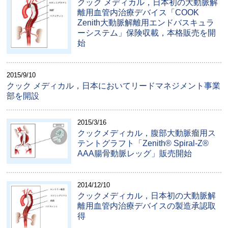
クック メディカル，日本初の大動脈解
離用血管内治療デバイス「COOK
Zenith大動脈解離用エンドバスキュラ
ーシステム」保険収載，本格販売を開
始
2015/9/10
クック メディカル，日本においてリードマネジメント事業
部を開設
2015/3/16
クックメディカル，腹部大動脈瘤用ス
テントグラフト「Zenith® Spiral-Z®
AAA腸骨動脈レッグ」販売開始
2014/12/10
クックメディカル，日本初の大動脈解
離用血管内治療デバイスの製造承認取
得