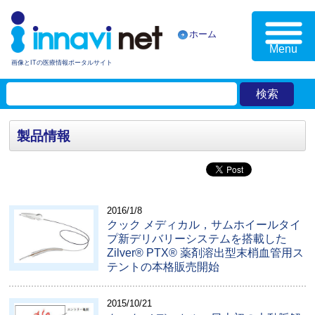
ホーム
Menu
画像とITの医療情報ポータルサイト
製品情報
2016/1/8
クック メディカル，サムホイールタイ
プ新デリバリーシステムを搭載した
Zilver® PTX® 薬剤溶出型末梢血管用ス
テントの本格販売開始
2015/10/21