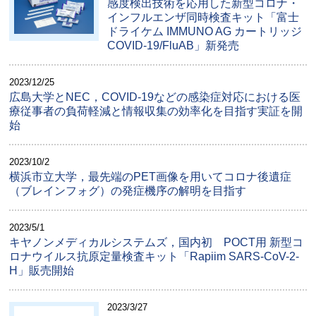
感度検出技術を応用した新型コロナ・
インフルエンザ同時検査キット「富士
ドライケム IMMUNO AG カートリッジ
COVID-19/FluAB」新発売
2023/12/25
広島大学とNEC，COVID-19などの感染症対応における医
療従事者の負荷軽減と情報収集の効率化を目指す実証を開
始
2023/10/2
横浜市立大学，最先端のPET画像を用いてコロナ後遺症
（ブレインフォグ）の発症機序の解明を目指す
2023/5/1
キヤノンメディカルシステムズ，国内初 POCT用 新型コ
ロナウイルス抗原定量検査キット「Rapiim SARS-CoV-2-
H」販売開始
2023/3/27