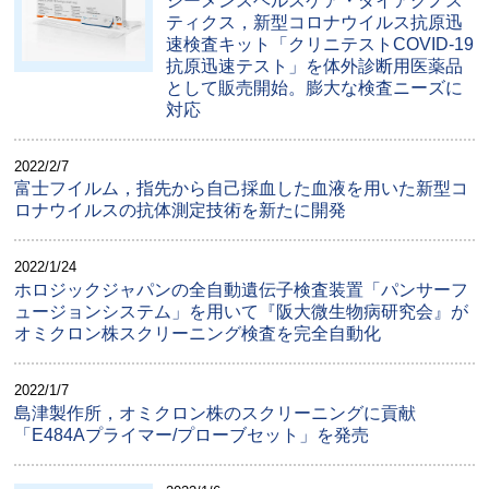
シーメンスヘルスケア・ダイアグノス
ティクス，新型コロナウイルス抗原迅
速検査キット「クリニテストCOVID-19
抗原迅速テスト」を体外診断用医薬品
として販売開始。膨大な検査ニーズに
対応
2022/2/7
富士フイルム，指先から自己採血した血液を用いた新型コ
ロナウイルスの抗体測定技術を新たに開発
2022/1/24
ホロジックジャパンの全自動遺伝子検査装置「パンサーフ
ュージョンシステム」を用いて『阪大微生物病研究会』が
オミクロン株スクリーニング検査を完全自動化
2022/1/7
島津製作所，オミクロン株のスクリーニングに貢献
「E484Aプライマー/プローブセット」を発売