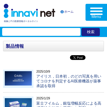
ホーム
Menu
画像とITの医療情報ポータルサイト
製品情報
2025/10/9
アイリス，日本初，のどの写真を用い
てコロナを判定するAI医療機器が薬事
承認を取得
2025/1/29
富士フイルム，銀塩増幅反応による高