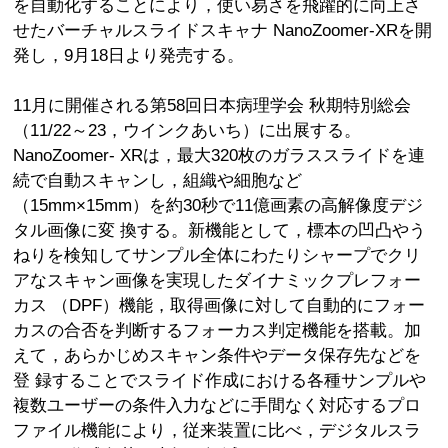
を自動化することにより，使い易さを飛躍的に向上さ
せたバーチャルスライドスキャナ NanoZoomer-XRを開
発し，9月18日より発売する。
11月に開催される第58回日本病理学会 秋期特別総会
（11/22～23，ウインクあいち）に出展する。
NanoZoomer- XRは，最大320枚のガラススライドを連
続で自動スキャンし，組織や細胞など
（15mm×15mm）を約30秒で11億画素の高解像度デジ
タル画像に変 換する。新機能として，標本の凹凸やう
ねりを検知してサンプル全体にわたりシャープでクリ
アなスキャン画像を実現したダイナミックプレフォー
カス （DPF）機能，取得画像に対して自動的にフォー
カスの合否を判断するフォーカス判定機能を搭載。加
えて，あらかじめスキャン条件やデータ保存先などを
登 録することでスライド作成における各種サンプルや
複数ユーザーの条件入力などに手間なく対応するプロ
ファイル機能により，従来装置に比べ，デジタルスラ