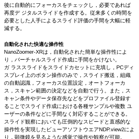
後に自動的にフォーカスをチェックし，必要であれば
再度デ ジタルスライドを作成する。従来多くの時間を
必要とした人手によるスライド評価の手間を大幅に軽
減する。
自動化された快適な操作性
NanoZoomer-XRは，自動化された簡単な操作性によ
り，バーチャルスライド作成に手間をかけない。
ガ ラススライドをスライドカセットに充填し，PCディ
スプレイ上のボタン操作のみで，スライド搬送，組織
の自動認識，フォーカス位置設定，オートフォーカ
ス，スキャン範囲の決定などを自動で行う。また，ス
キャン条件やデータ保存先などをプロファイル登録す
ることでスライド作成における各種サンプルや複数 ユ
ーザーの条件などに手間なく対応することができる。
スライド観察においても圧倒的なスピードと直感的な
操作性を実現したビューアソフトウエアNDP.view2によ
り，顕微鏡を見るような感覚で操作や観察が可能。