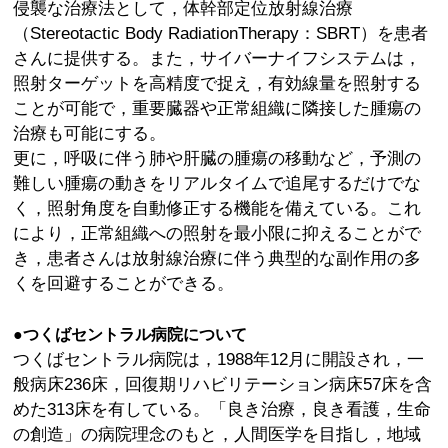
侵襲な治療法として，体幹部定位放射線治療
（Stereotactic Body RadiationTherapy：SBRT）を患者
さんに提供する。また，サイバーナイフシステムは，
照射ターゲットを高精度で捉え，有効線量を照射する
ことが可能で，重要臓器や正常組織に隣接した腫瘍の
治療も可能にする。
更に，呼吸に伴う肺や肝臓の腫瘍の移動など，予測の
難しい腫瘍の動きをリアルタイムで追尾するだけでな
く，照射角度を自動修正する機能を備えている。これ
により，正常組織への照射を最小限に抑えることがで
き，患者さんは放射線治療に伴う典型的な副作用の多
くを回避することができる。
●つくばセントラル病院について
つくばセントラル病院は，1988年12月に開設され，一
般病床236床，回復期リハビリテーション病床57床を含
めた313床を有している。「良き治療，良き看護，生命
の創造」の病院理念のもと，人間医学を目指し，地域