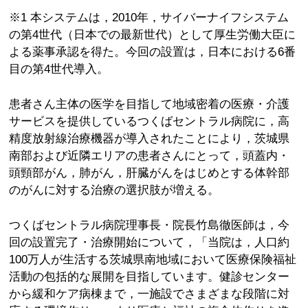
※1 本システムは，2010年，サイバーナイフシステム
の第4世代（日本での最新世代）として厚生労働大臣に
よる薬事承認を得た。今回の設置は，日本における6番
目の第4世代導入。
患者さん主体の医学を目指して地域密着の医療・介護
サービスを提供しているつくばセントラル病院に，高
精度放射線治療機器が導入されたことにより，茨城県
南部および近隣エリアの患者さんにとって，頭蓋内・
頭頸部がん，肺がん，肝臓がんをはじめとする体幹部
のがんに対する治療の選択肢が増える。
つくばセントラル病院理事長・院長竹島徹医師は，今
回の設置完了・治療開始について，「当院は，人口約
100万人が生活する茨城県南地域において医療保険福祉
活動の包括的な展開を目指しています。健診センター
から緩和ケア病棟まで，一施設でさまざまな段階に対