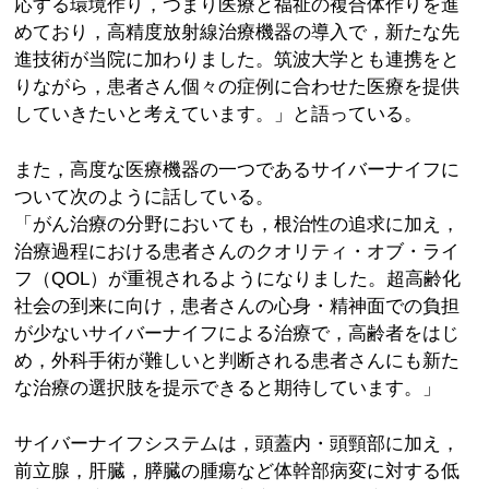
応する環境作り，つまり医療と福祉の複合体作りを進
めており，高精度放射線治療機器の導入で，新たな先
進技術が当院に加わりました。筑波大学とも連携をと
りながら，患者さん個々の症例に合わせた医療を提供
していきたいと考えています。」と語っている。
また，高度な医療機器の一つであるサイバーナイフに
ついて次のように話している。
「がん治療の分野においても，根治性の追求に加え，
治療過程における患者さんのクオリティ・オブ・ライ
フ（QOL）が重視されるようになりました。超高齢化
社会の到来に向け，患者さんの心身・精神面での負担
が少ないサイバーナイフによる治療で，高齢者をはじ
め，外科手術が難しいと判断される患者さんにも新た
な治療の選択肢を提示できると期待しています。」
サイバーナイフシステムは，頭蓋内・頭頸部に加え，
前立腺，肝臓，膵臓の腫瘍など体幹部病変に対する低