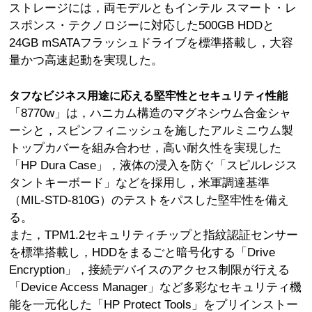
ストレージには，両モデルともインテル スマート・レ
スポンス・テクノロジーに対応した500GB HDDと
24GB mSATAフラッシュドライブを標準搭載し，大容
量かつ高速起動を実現した。
タフなビジネス用途に応える堅牢性とセキュリティ性能
「8770w」は，ハニカム構造のマグネシウム合金シャ
ーシと，スピンフィニッシュを施したアルミニウム製
トップカバーを組み合わせ，高い耐久性を実現した
「HP Dura Case」，液体の浸入を防ぐ「スピルレジス
タントキーボード」などを採用し，米軍調達基準
（MIL-STD-810G）のテストをパスした堅牢性を備え
る。
また，TPM1.2セキュリティチップと指紋認証センサー
を標準搭載し，HDDをまるごと暗号化する「Drive
Encryption」，接続デバイスのアクセス制限が行える
「Device Access Manager」など多彩なセキュリティ機
能を一元化した「HP Protect Tools」をプリインストー