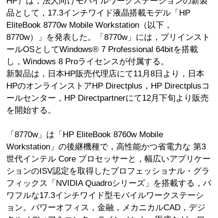
HP）は，法人向けモバイルワークステーションの新製
品として，17.3インチワイド液晶搭載モデル「HP
EliteBook 8770w Mobile Workstation（以下，
8770w）」を発表した。「8770w」には，プリインスト
ールOSとしてWindows® 7 Professional 64bitを搭載
し，Windows 8 Proライセンスが付属する。
新製品は，日本HP販売代理店にて11月8日より，日本
HPのオンラインストアHP Directplus，HP Directplusコ
ールセンター，HP Directpartnerにて12月下旬より販売
を開始する。
「8770w」は「HP EliteBook 8760w Mobile
Workstation」の後継機種で，高性能かつ省電力な 第3
世代インテル Core プロセッサーと，幅広いアプリケー
ションのISV認定を取得したプロフェッショナル・グラ
フィックス「NVIDIA Quadroシリーズ」を搭載する，パ
ワフルな17.3インチワイド型モバイルワークステーシ
ョン。パワーオフィス，金融，メカニカルCAD，デジ